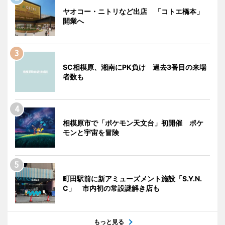
ヤオコー・ニトリなど出店 「コトエ橋本」
開業へ
SC相模原、湘南にPK負け 過去3番目の来場
者数も
相模原市で「ポケモン天文台」初開催 ポケ
モンと宇宙を冒険
町田駅前に新アミューズメント施設「S.Y.N.
C」 市内初の常設謎解き店も
もっと見る