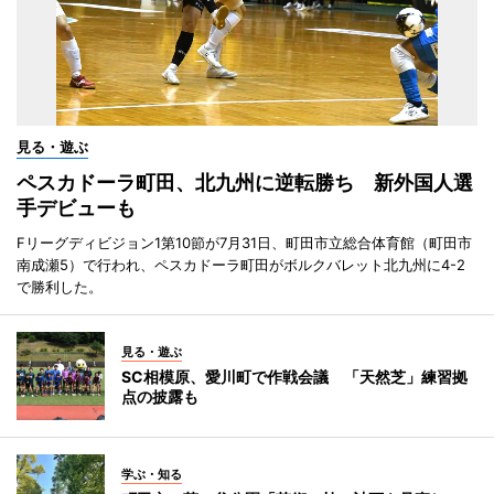
見る・遊ぶ
ペスカドーラ町田、北九州に逆転勝ち 新外国人選
手デビューも
Fリーグディビジョン1第10節が7月31日、町田市立総合体育館（町田市
南成瀬5）で行われ、ペスカドーラ町田がボルクバレット北九州に4-2
で勝利した。
見る・遊ぶ
SC相模原、愛川町で作戦会議 「天然芝」練習拠
点の披露も
学ぶ・知る