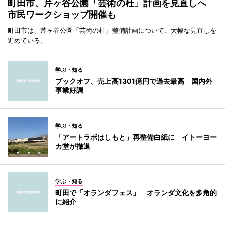
町田市、芹ヶ谷公園「芸術の杜」計画を見直しへ
市民ワークショップ開催も
町田市は、芹ヶ谷公園「芸術の杜」整備計画について、大幅な見直しを
進めている。
学ぶ・知る
ブックオフ、売上高1301億円で過去最高 国内外
事業好調
学ぶ・知る
「アートラボはしもと」再整備白紙に イトーヨー
カ堂が撤退
学ぶ・知る
町田で「オランダフェス」 オランダ文化を多角的
に紹介