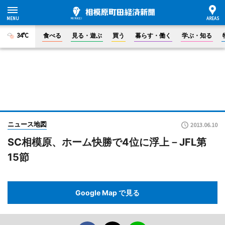
34°C
食べる
見る・遊ぶ
買う
暮らす・働く
学ぶ・知る
ニュース地図
2013.06.10
SC相模原、ホーム快勝で4位に浮上－JFL第
15節
Google Map で見る