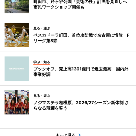
町田市、芹ヶ谷公園「芸術の杜」計画を見直しへ
市民ワークショップ開催も
見る・遊ぶ
ペスカドーラ町田、首位攻防戦で名古屋に惜敗 F
リーグ第8節
学ぶ・知る
ブックオフ、売上高1301億円で過去最高 国内外
事業好調
見る・遊ぶ
ノジマステラ相模原、2026/27シーズン新体制 さ
らなる飛躍を誓う
もっと見る