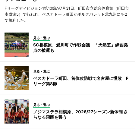
Fリーグディビジョン1第10節が7月31日、町田市立総合体育館（町田市
南成瀬5）で行われ、ペスカドーラ町田がボルクバレット北九州に4-2
で勝利した。
見る・遊ぶ
SC相模原、愛川町で作戦会議 「天然芝」練習拠
点の披露も
見る・遊ぶ
ペスカドーラ町田、首位攻防戦で名古屋に惜敗 F
リーグ第8節
見る・遊ぶ
ノジマステラ相模原、2026/27シーズン新体制 さ
らなる飛躍を誓う