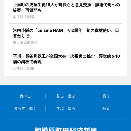
上里町の児童生徒16人が町長らと意見交換 議場で町への
提案、再質問も
本庄経済新聞
河内小阪の「cuisine HAGI」が2周年 旬の食材使い、日
替わりで
東大阪経済新聞
平川・長谷川鉄工が全国大会一次審査に挑む 浮世絵を10
層の鋼板で再現
弘前経済新聞
食べる
見る・遊ぶ
買う
暮らす・働く
学ぶ・知る
特集