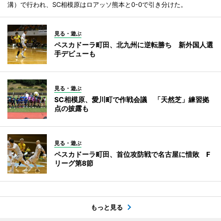
溝）で行われ、SC相模原はロアッソ熊本と0-0で引き分けた。
見る・遊ぶ
ペスカドーラ町田、北九州に逆転勝ち 新外国人選
手デビューも
見る・遊ぶ
SC相模原、愛川町で作戦会議 「天然芝」練習拠
点の披露も
見る・遊ぶ
ペスカドーラ町田、首位攻防戦で名古屋に惜敗 F
リーグ第8節
もっと見る