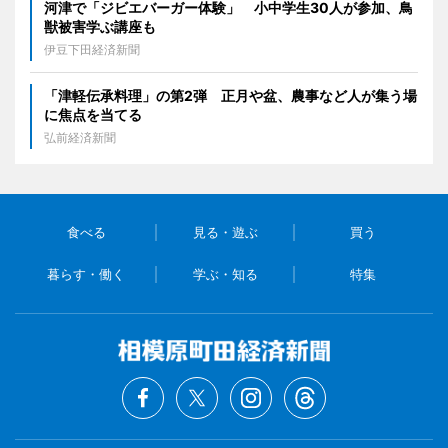
河津で「ジビエバーガー体験」 小中学生30人が参加、鳥
獣被害学ぶ講座も
伊豆下田経済新聞
「津軽伝承料理」の第2弾 正月や盆、農事など人が集う場
に焦点を当てる
弘前経済新聞
食べる
見る・遊ぶ
買う
暮らす・働く
学ぶ・知る
特集