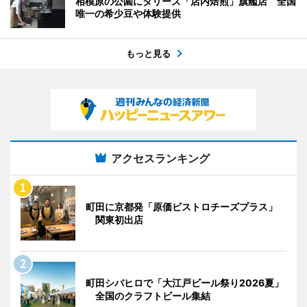
相模原の公園にタリーズ「店内焙煎」旗艦店 全国
唯一の希少豆や体験提供
もっと見る
アクセスランキング
町田に京都発「原価ビストロチーズプラス」
関東初出店
町田シバヒロで「大江戸ビール祭り2026夏」
全国のクラフトビール集結