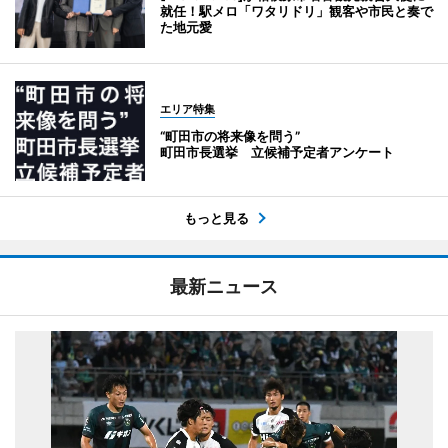
就任！駅メロ「ワタリドリ」観客や市民と奏で
た地元愛
エリア特集
“町田市の将来像を問う”
町田市長選挙 立候補予定者アンケート
もっと見る
最新ニュース