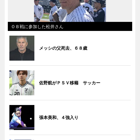
ＯＢ戦に参加した松井さん
メッシの父死去、６８歳
佐野航がＰＳＶ移籍 サッカー
張本美和、４強入り