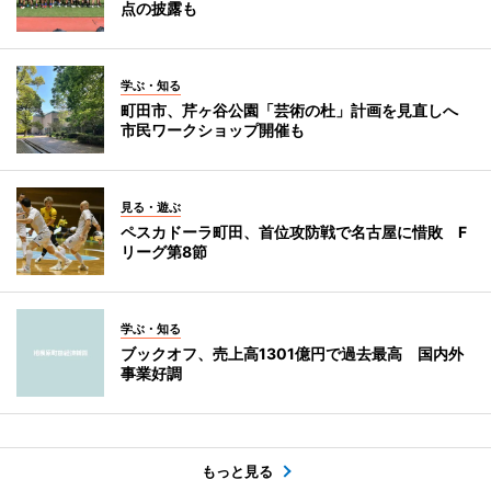
点の披露も
学ぶ・知る
町田市、芹ヶ谷公園「芸術の杜」計画を見直しへ
市民ワークショップ開催も
見る・遊ぶ
ペスカドーラ町田、首位攻防戦で名古屋に惜敗 F
リーグ第8節
学ぶ・知る
ブックオフ、売上高1301億円で過去最高 国内外
事業好調
もっと見る