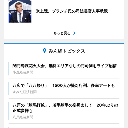
米上院、ブランチ氏の司法長官人事承認
もっと見る
みん経トピックス
関門海峡花火大会、無料エリアなしの門司側をライブ配信
小倉経済新聞
八広で「八八祭り」 1500人が提灯行列、多幸アートも
すみだ経済新聞
八戸の「騎馬打毬」、若手騎手の姿勇ましく 20年ぶりの
正式参拝も
八戸経済新聞