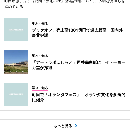
町田市は、芹ヶ谷公園「芸術の杜」整備計画について、大幅な見直しを
進めている。
学ぶ・知る
ブックオフ、売上高1301億円で過去最高 国内外
事業好調
学ぶ・知る
「アートラボはしもと」再整備白紙に イトーヨー
カ堂が撤退
学ぶ・知る
町田で「オランダフェス」 オランダ文化を多角的
に紹介
もっと見る