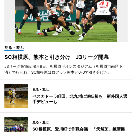
見る・遊ぶ
SC相模原、熊本と引き分け J3リーグ開幕
J3リーグ第1節が8月8日、相模原ギオンスタジアム（相模原市南区下
溝）で行われ、SC相模原はロアッソ熊本と0-0で引き分けた。
見る・遊ぶ
ペスカドーラ町田、北九州に逆転勝ち 新外国人選
手デビューも
見る・遊ぶ
SC相模原、愛川町で作戦会議 「天然芝」練習拠