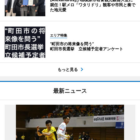
就任！駅メロ「ワタリドリ」観客や市民と奏で
た地元愛
エリア特集
“町田市の将来像を問う”
町田市長選挙 立候補予定者アンケート
もっと見る
最新ニュース