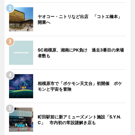
ヤオコー・ニトリなど出店 「コトエ橋本」
開業へ
SC相模原、湘南にPK負け 過去3番目の来場
者数も
相模原市で「ポケモン天文台」初開催 ポケ
モンと宇宙を冒険
町田駅前に新アミューズメント施設「S.Y.N.
C」 市内初の常設謎解き店も