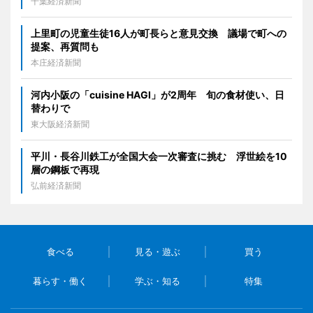
千葉経済新聞
上里町の児童生徒16人が町長らと意見交換 議場で町への
提案、再質問も
本庄経済新聞
河内小阪の「cuisine HAGI」が2周年 旬の食材使い、日
替わりで
東大阪経済新聞
平川・長谷川鉄工が全国大会一次審査に挑む 浮世絵を10
層の鋼板で再現
弘前経済新聞
食べる
見る・遊ぶ
買う
暮らす・働く
学ぶ・知る
特集