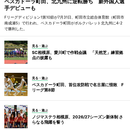
ペスカドーラ町田、北九州に逆転勝ち 新外国人選
手デビューも
Fリーグディビジョン1第10節が7月31日、町田市立総合体育館（町田市
南成瀬5）で行われ、ペスカドーラ町田がボルクバレット北九州に4-2
で勝利した。
見る・遊ぶ
SC相模原、愛川町で作戦会議 「天然芝」練習拠
点の披露も
見る・遊ぶ
ペスカドーラ町田、首位攻防戦で名古屋に惜敗 F
リーグ第8節
見る・遊ぶ
ノジマステラ相模原、2026/27シーズン新体制 さ
らなる飛躍を誓う