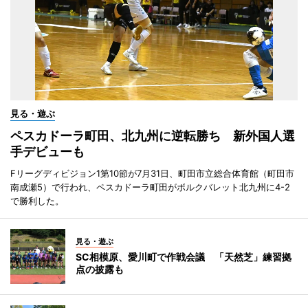
見る・遊ぶ
ペスカドーラ町田、北九州に逆転勝ち 新外国人選
手デビューも
Fリーグディビジョン1第10節が7月31日、町田市立総合体育館（町田市
南成瀬5）で行われ、ペスカドーラ町田がボルクバレット北九州に4-2
で勝利した。
見る・遊ぶ
SC相模原、愛川町で作戦会議 「天然芝」練習拠
点の披露も