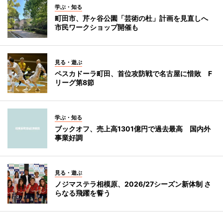
学ぶ・知る
町田市、芹ヶ谷公園「芸術の杜」計画を見直しへ
市民ワークショップ開催も
見る・遊ぶ
ペスカドーラ町田、首位攻防戦で名古屋に惜敗 F
リーグ第8節
学ぶ・知る
ブックオフ、売上高1301億円で過去最高 国内外
事業好調
見る・遊ぶ
ノジマステラ相模原、2026/27シーズン新体制 さ
らなる飛躍を誓う