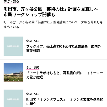
学ぶ・知る
町田市、芹ヶ谷公園「芸術の杜」計画を見直しへ
市民ワークショップ開催も
町田市は、芹ヶ谷公園「芸術の杜」整備計画について、大幅な見直しを
進めている。
学ぶ・知る
ブックオフ、売上高1301億円で過去最高 国内外
事業好調
学ぶ・知る
「アートラボはしもと」再整備白紙に イトーヨー
カ堂が撤退
学ぶ・知る
町田で「オランダフェス」 オランダ文化を多角的
に紹介