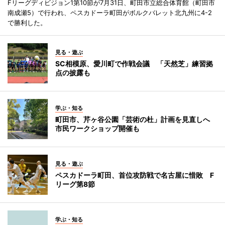
Fリーグディビジョン1第10節が7月31日、町田市立総合体育館（町田市
南成瀬5）で行われ、ペスカドーラ町田がボルクバレット北九州に4-2
で勝利した。
見る・遊ぶ
SC相模原、愛川町で作戦会議 「天然芝」練習拠
点の披露も
学ぶ・知る
町田市、芹ヶ谷公園「芸術の杜」計画を見直しへ
市民ワークショップ開催も
見る・遊ぶ
ペスカドーラ町田、首位攻防戦で名古屋に惜敗 F
リーグ第8節
学ぶ・知る