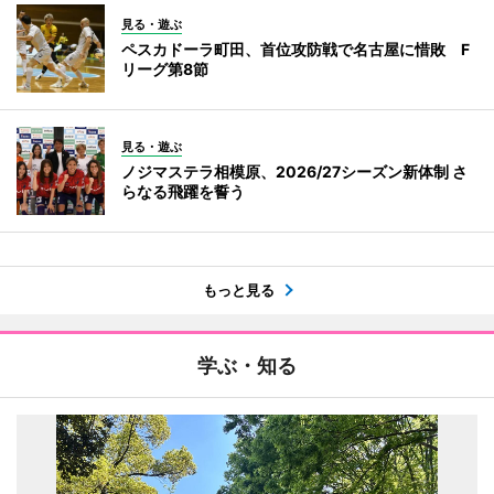
見る・遊ぶ
ペスカドーラ町田、首位攻防戦で名古屋に惜敗 F
リーグ第8節
見る・遊ぶ
ノジマステラ相模原、2026/27シーズン新体制 さ
らなる飛躍を誓う
もっと見る
学ぶ・知る