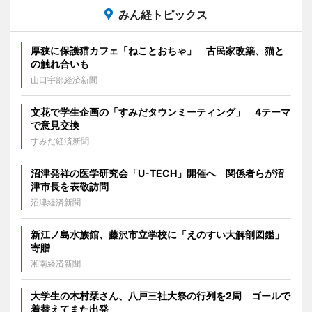
みん経トピックス
厚狭に保護猫カフェ「ねことおちゃ」 古民家改築、猫と
の触れ合いも
山口宇部経済新聞
文花で学生企画の「すみだタウンミーティング」 4テーマ
で意見交換
すみだ経済新聞
沼津発祥の医学研究会「U-TECH」開催へ 関係者らが沼
津市長を表敬訪問
沼津経済新聞
新江ノ島水族館、藤沢市立学校に「えのすい大解剖図鑑」
寄贈
湘南経済新聞
大学生の木村栞さん、八戸三社大祭の行列を2周 ゴールで
着替えてまた出発