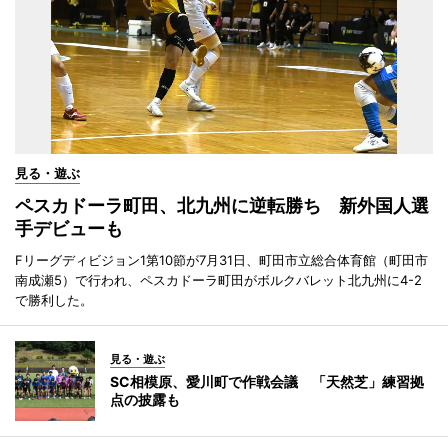
見る・遊ぶ
ペスカドーラ町田、北九州に逆転勝ち 新外国人選
手デビューも
Fリーグディビジョン1第10節が7月31日、町田市立総合体育館（町田市
南成瀬5）で行われ、ペスカドーラ町田がボルクバレット北九州に4-2
で勝利した。
見る・遊ぶ
SC相模原、愛川町で作戦会議 「天然芝」練習拠
点の披露も