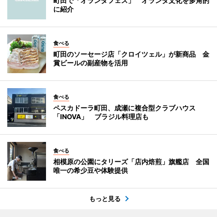
町田で「オランダフェス」 オランダ文化を多角的
に紹介
食べる
町田のソーセージ店「クロイツェル」が新商品 金
賞ビールの副産物を活用
食べる
ペスカドーラ町田、成瀬に複合型クラブハウス
「INOVA」 ブラジル料理店も
食べる
相模原の公園にタリーズ「店内焙煎」旗艦店 全国
唯一の希少豆や体験提供
もっと見る