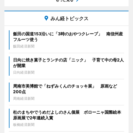
みん経トピックス
飯田の国道153沿いに「3時のおやつクレープ」 南信州産
フルーツ使う
飯田経済新聞
日向に焼き菓子とランチの店「ニック」 子育て中の母2人
が開業
日向経済新聞
周南市美博館で「ねずみくんのチョッキ展」 原画など
200点
周南経済新聞
杜のまちやでうめだよしのさん個展 ボローニャ国際絵本
原画展で2年連続入賞
板橋経済新聞