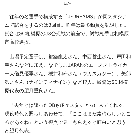
［広告］
往年の名選手で構成する「J-DREAMS」が同スタジア
ムで試合をするのは3回目。昨年は最多動員を記録した。
試合はSC相模原のJ3公式戦の前座で、対戦相手は相模原
市高校選抜。
出場予定選手は、都築龍太さん、中西哲生さん、戸田和
幸さんなどに加え、なでしこJAPANのエースストライカ
ー大儀見優季さん、桜井和寿さん（ウカスカジー）、矢部
浩之さん（ナインティナイン）など17人。監督はSC相模
原代表の望月重良さん。
「去年とは違ったOBも多々スタジアムに来てくれる。
現役時代と照らしあわせて、『ここはまだ素晴らしいとこ
ろがあるね』という視点で見てもらえると面白いと思う」
と望月代表。