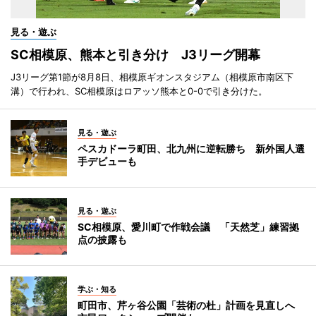
見る・遊ぶ
SC相模原、熊本と引き分け J3リーグ開幕
J3リーグ第1節が8月8日、相模原ギオンスタジアム（相模原市南区下
溝）で行われ、SC相模原はロアッソ熊本と0-0で引き分けた。
見る・遊ぶ
ペスカドーラ町田、北九州に逆転勝ち 新外国人選
手デビューも
見る・遊ぶ
SC相模原、愛川町で作戦会議 「天然芝」練習拠
点の披露も
学ぶ・知る
町田市、芹ヶ谷公園「芸術の杜」計画を見直しへ