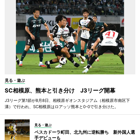
見る・遊ぶ
SC相模原、熊本と引き分け J3リーグ開幕
J3リーグ第1節が8月8日、相模原ギオンスタジアム（相模原市南区下
溝）で行われ、SC相模原はロアッソ熊本と0-0で引き分けた。
見る・遊ぶ
ペスカドーラ町田、北九州に逆転勝ち 新外国人選
手デビューも