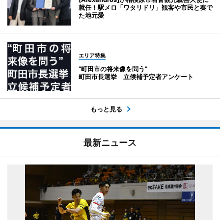
就任！駅メロ「ワタリドリ」観客や市民と奏で
た地元愛
エリア特集
“町田市の将来像を問う”
町田市長選挙 立候補予定者アンケート
もっと見る
最新ニュース