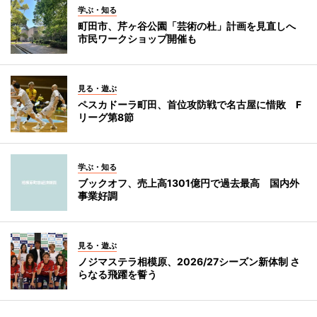
学ぶ・知る
町田市、芹ヶ谷公園「芸術の杜」計画を見直しへ
市民ワークショップ開催も
見る・遊ぶ
ペスカドーラ町田、首位攻防戦で名古屋に惜敗 F
リーグ第8節
学ぶ・知る
ブックオフ、売上高1301億円で過去最高 国内外
事業好調
見る・遊ぶ
ノジマステラ相模原、2026/27シーズン新体制 さ
らなる飛躍を誓う