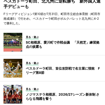
ペスカドーラ町田、北九州に逆転勝ち 新外国人選
手デビューも
Fリーグディビジョン1第10節が7月31日、町田市立総合体育館（町田市
南成瀬5）で行われ、ペスカドーラ町田がボルクバレット北九州に4-2
で勝利した。
見る・遊ぶ
SC相模原、愛川町で作戦会議 「天然芝」練習拠
点の披露も
見る・遊ぶ
ペスカドーラ町田、首位攻防戦で名古屋に惜敗 F
リーグ第8節
見る・遊ぶ
ノジマステラ相模原、2026/27シーズン新体制 さ
らなる飛躍を誓う