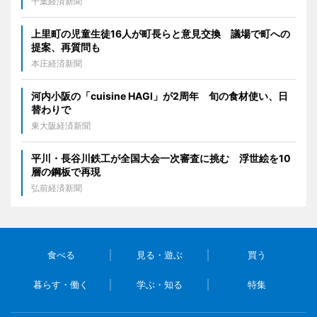
千葉経済新聞
上里町の児童生徒16人が町長らと意見交換 議場で町への
提案、再質問も
本庄経済新聞
河内小阪の「cuisine HAGI」が2周年 旬の食材使い、日
替わりで
東大阪経済新聞
平川・長谷川鉄工が全国大会一次審査に挑む 浮世絵を10
層の鋼板で再現
弘前経済新聞
食べる
見る・遊ぶ
買う
暮らす・働く
学ぶ・知る
特集