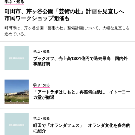
学ぶ・知る
町田市、芹ヶ谷公園「芸術の杜」計画を見直しへ
市民ワークショップ開催も
町田市は、芹ヶ谷公園「芸術の杜」整備計画について、大幅な見直しを
進めている。
学ぶ・知る
ブックオフ、売上高1301億円で過去最高 国内外
事業好調
学ぶ・知る
「アートラボはしもと」再整備白紙に イトーヨー
カ堂が撤退
学ぶ・知る
町田で「オランダフェス」 オランダ文化を多角的
に紹介