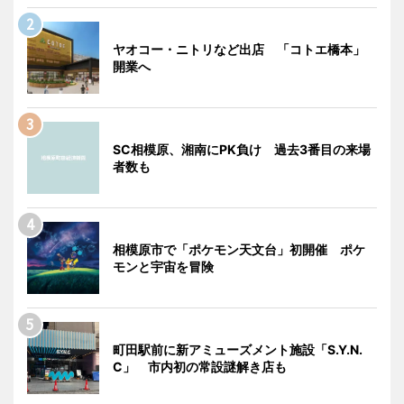
ヤオコー・ニトリなど出店 「コトエ橋本」
開業へ
SC相模原、湘南にPK負け 過去3番目の来場
者数も
相模原市で「ポケモン天文台」初開催 ポケ
モンと宇宙を冒険
町田駅前に新アミューズメント施設「S.Y.N.
C」 市内初の常設謎解き店も