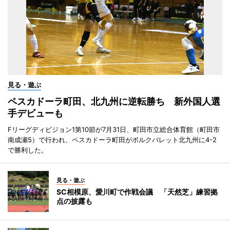
見る・遊ぶ
ペスカドーラ町田、北九州に逆転勝ち 新外国人選
手デビューも
Fリーグディビジョン1第10節が7月31日、町田市立総合体育館（町田市
南成瀬5）で行われ、ペスカドーラ町田がボルクバレット北九州に4-2
で勝利した。
見る・遊ぶ
SC相模原、愛川町で作戦会議 「天然芝」練習拠
点の披露も