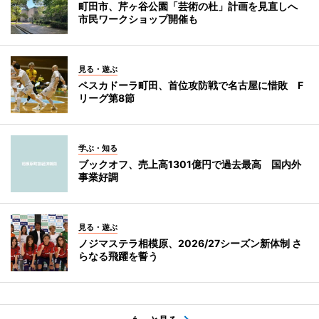
町田市、芹ヶ谷公園「芸術の杜」計画を見直しへ
市民ワークショップ開催も
見る・遊ぶ
ペスカドーラ町田、首位攻防戦で名古屋に惜敗 F
リーグ第8節
学ぶ・知る
ブックオフ、売上高1301億円で過去最高 国内外
事業好調
見る・遊ぶ
ノジマステラ相模原、2026/27シーズン新体制 さ
らなる飛躍を誓う