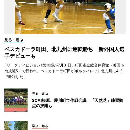
見る・遊ぶ
ペスカドーラ町田、北九州に逆転勝ち 新外国人選
手デビューも
Fリーグディビジョン1第10節が7月31日、町田市立総合体育館（町田市
南成瀬5）で行われ、ペスカドーラ町田がボルクバレット北九州に4-2
で勝利した。
見る・遊ぶ
SC相模原、愛川町で作戦会議 「天然芝」練習拠
点の披露も
学ぶ・知る