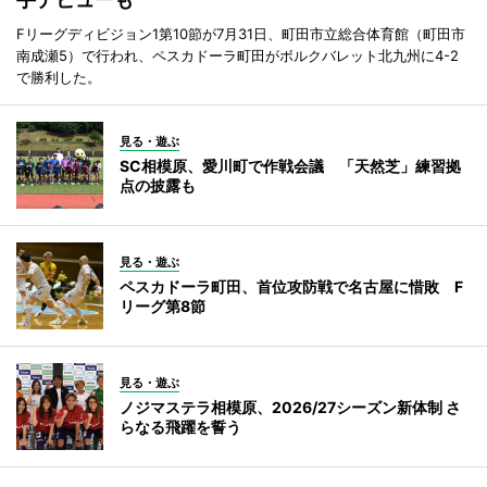
Fリーグディビジョン1第10節が7月31日、町田市立総合体育館（町田市
南成瀬5）で行われ、ペスカドーラ町田がボルクバレット北九州に4-2
で勝利した。
見る・遊ぶ
SC相模原、愛川町で作戦会議 「天然芝」練習拠
点の披露も
見る・遊ぶ
ペスカドーラ町田、首位攻防戦で名古屋に惜敗 F
リーグ第8節
見る・遊ぶ
ノジマステラ相模原、2026/27シーズン新体制 さ
らなる飛躍を誓う