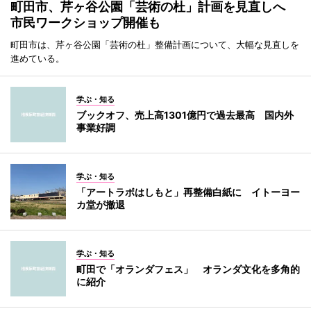
町田市、芹ヶ谷公園「芸術の杜」計画を見直しへ
市民ワークショップ開催も
町田市は、芹ヶ谷公園「芸術の杜」整備計画について、大幅な見直しを
進めている。
学ぶ・知る
ブックオフ、売上高1301億円で過去最高 国内外
事業好調
学ぶ・知る
「アートラボはしもと」再整備白紙に イトーヨー
カ堂が撤退
学ぶ・知る
町田で「オランダフェス」 オランダ文化を多角的
に紹介