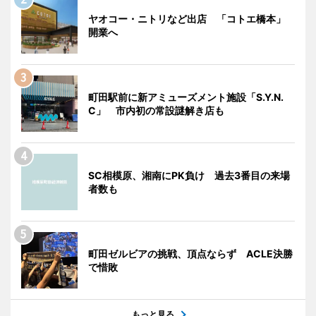
ヤオコー・ニトリなど出店 「コトエ橋本」
開業へ
町田駅前に新アミューズメント施設「S.Y.N.
C」 市内初の常設謎解き店も
SC相模原、湘南にPK負け 過去3番目の来場
者数も
町田ゼルビアの挑戦、頂点ならず ACLE決勝
で惜敗
もっと見る