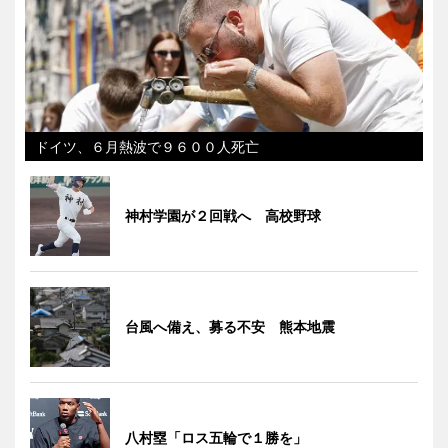
ドイツ、６月熱波で９６００人死亡
神村学園が２回戦へ 高校野球
台風へ備え、募る不安 熊本地震
八村塁「ロス五輪で１勝を」