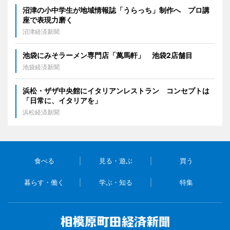
沼津の小中学生が地域情報誌「うらっち」制作へ プロ講
座で表現力磨く
沼津経済新聞
池袋にみそラーメン専門店「萬馬軒」 池袋2店舗目
池袋経済新聞
浜松・ザザ中央館にイタリアンレストラン コンセプトは
「日常に、イタリアを」
浜松経済新聞
食べる
見る・遊ぶ
買う
暮らす・働く
学ぶ・知る
特集