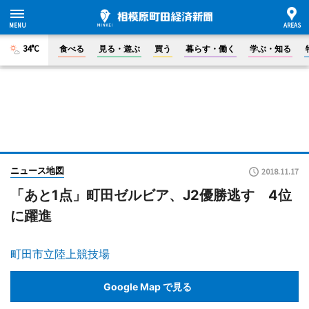
34°C
食べる
見る・遊ぶ
買う
暮らす・働く
学ぶ・知る
ニュース地図
2018.11.17
「あと1点」町田ゼルビア、J2優勝逃す 4位
に躍進
町田市立陸上競技場
Google Map で見る