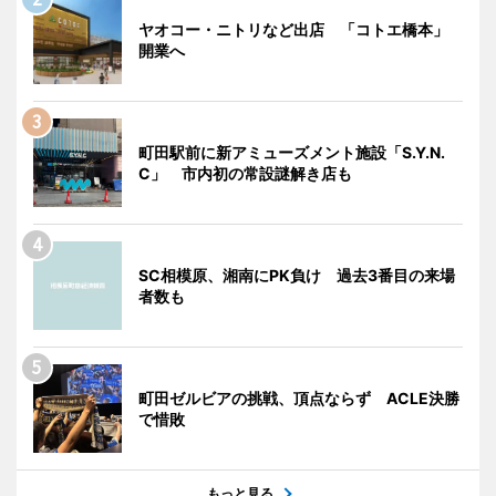
ヤオコー・ニトリなど出店 「コトエ橋本」
開業へ
町田駅前に新アミューズメント施設「S.Y.N.
C」 市内初の常設謎解き店も
SC相模原、湘南にPK負け 過去3番目の来場
者数も
町田ゼルビアの挑戦、頂点ならず ACLE決勝
で惜敗
もっと見る