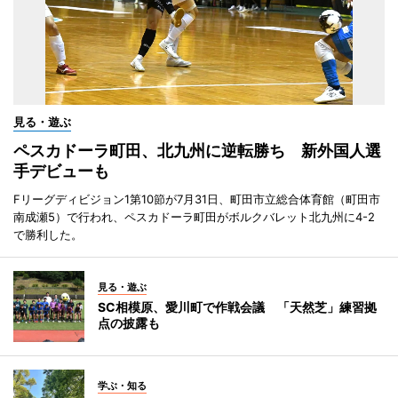
見る・遊ぶ
ペスカドーラ町田、北九州に逆転勝ち 新外国人選
手デビューも
Fリーグディビジョン1第10節が7月31日、町田市立総合体育館（町田市
南成瀬5）で行われ、ペスカドーラ町田がボルクバレット北九州に4-2
で勝利した。
見る・遊ぶ
SC相模原、愛川町で作戦会議 「天然芝」練習拠
点の披露も
学ぶ・知る