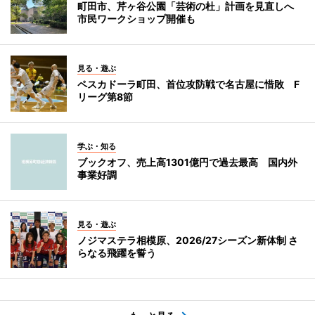
町田市、芹ヶ谷公園「芸術の杜」計画を見直しへ
市民ワークショップ開催も
見る・遊ぶ
ペスカドーラ町田、首位攻防戦で名古屋に惜敗 F
リーグ第8節
学ぶ・知る
ブックオフ、売上高1301億円で過去最高 国内外
事業好調
見る・遊ぶ
ノジマステラ相模原、2026/27シーズン新体制 さ
らなる飛躍を誓う