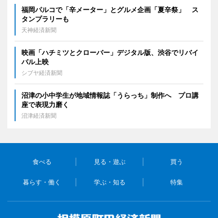
福岡パルコで「辛メーター」とグルメ企画「夏辛祭」 ス
タンプラリーも
天神経済新聞
映画「ハチミツとクローバー」デジタル版、渋谷でリバイ
バル上映
シブヤ経済新聞
沼津の小中学生が地域情報誌「うらっち」制作へ プロ講
座で表現力磨く
沼津経済新聞
食べる
見る・遊ぶ
買う
暮らす・働く
学ぶ・知る
特集