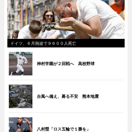
ドイツ、６月熱波で９６００人死亡
神村学園が２回戦へ 高校野球
台風へ備え、募る不安 熊本地震
八村塁「ロス五輪で１勝を」