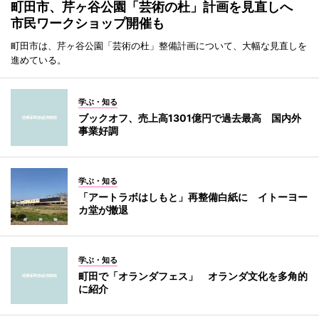
町田市、芹ヶ谷公園「芸術の杜」計画を見直しへ
市民ワークショップ開催も
町田市は、芹ヶ谷公園「芸術の杜」整備計画について、大幅な見直しを
進めている。
学ぶ・知る
ブックオフ、売上高1301億円で過去最高 国内外
事業好調
学ぶ・知る
「アートラボはしもと」再整備白紙に イトーヨー
カ堂が撤退
学ぶ・知る
町田で「オランダフェス」 オランダ文化を多角的
に紹介