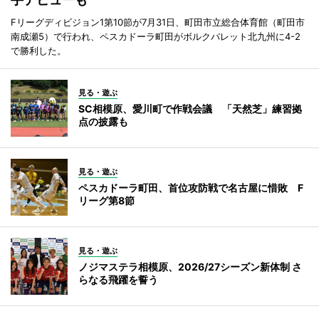
Fリーグディビジョン1第10節が7月31日、町田市立総合体育館（町田市
南成瀬5）で行われ、ペスカドーラ町田がボルクバレット北九州に4-2
で勝利した。
見る・遊ぶ
SC相模原、愛川町で作戦会議 「天然芝」練習拠
点の披露も
見る・遊ぶ
ペスカドーラ町田、首位攻防戦で名古屋に惜敗 F
リーグ第8節
見る・遊ぶ
ノジマステラ相模原、2026/27シーズン新体制 さ
らなる飛躍を誓う