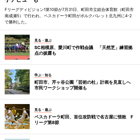
Fリーグディビジョン1第10節が7月31日、町田市立総合体育館（町田市
南成瀬5）で行われ、ペスカドーラ町田がボルクバレット北九州に4-2
で勝利した。
見る・遊ぶ
SC相模原、愛川町で作戦会議 「天然芝」練習拠
点の披露も
学ぶ・知る
町田市、芹ヶ谷公園「芸術の杜」計画を見直しへ
市民ワークショップ開催も
見る・遊ぶ
ペスカドーラ町田、首位攻防戦で名古屋に惜敗 F
リーグ第8節