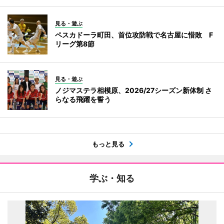
見る・遊ぶ
ペスカドーラ町田、首位攻防戦で名古屋に惜敗 F
リーグ第8節
見る・遊ぶ
ノジマステラ相模原、2026/27シーズン新体制 さ
らなる飛躍を誓う
もっと見る
学ぶ・知る