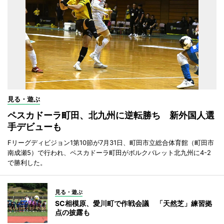
見る・遊ぶ
ペスカドーラ町田、北九州に逆転勝ち 新外国人選
手デビューも
Fリーグディビジョン1第10節が7月31日、町田市立総合体育館（町田市
南成瀬5）で行われ、ペスカドーラ町田がボルクバレット北九州に4-2
で勝利した。
見る・遊ぶ
SC相模原、愛川町で作戦会議 「天然芝」練習拠
点の披露も