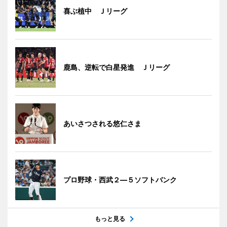
喜ぶ植中 Ｊリーグ
鹿島、逆転で白星発進 Ｊリーグ
あいさつされる悠仁さま
プロ野球・西武２―５ソフトバンク
もっと見る