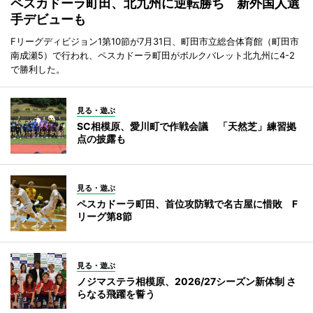
ペスカドーラ町田、北九州に逆転勝ち 新外国人選
手デビューも
Fリーグディビジョン1第10節が7月31日、町田市立総合体育館（町田市
南成瀬5）で行われ、ペスカドーラ町田がボルクバレット北九州に4-2
で勝利した。
見る・遊ぶ
SC相模原、愛川町で作戦会議 「天然芝」練習拠
点の披露も
見る・遊ぶ
ペスカドーラ町田、首位攻防戦で名古屋に惜敗 F
リーグ第8節
見る・遊ぶ
ノジマステラ相模原、2026/27シーズン新体制 さ
らなる飛躍を誓う