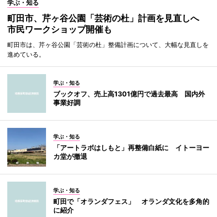
学ぶ・知る
町田市、芹ヶ谷公園「芸術の杜」計画を見直しへ
市民ワークショップ開催も
町田市は、芹ヶ谷公園「芸術の杜」整備計画について、大幅な見直しを
進めている。
学ぶ・知る
ブックオフ、売上高1301億円で過去最高 国内外
事業好調
学ぶ・知る
「アートラボはしもと」再整備白紙に イトーヨー
カ堂が撤退
学ぶ・知る
町田で「オランダフェス」 オランダ文化を多角的
に紹介