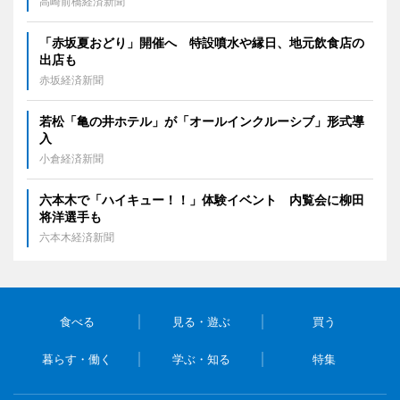
高崎前橋経済新聞
「赤坂夏おどり」開催へ 特設噴水や縁日、地元飲食店の
出店も
赤坂経済新聞
若松「亀の井ホテル」が「オールインクルーシブ」形式導
入
小倉経済新聞
六本木で「ハイキュー！！」体験イベント 内覧会に柳田
将洋選手も
六本木経済新聞
食べる
見る・遊ぶ
買う
暮らす・働く
学ぶ・知る
特集