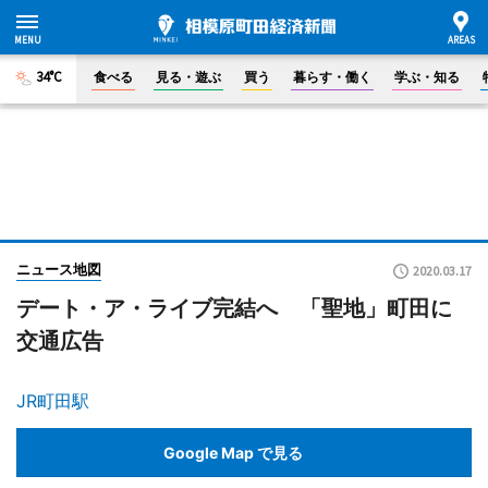
34°C
食べる
見る・遊ぶ
買う
暮らす・働く
学ぶ・知る
ニュース地図
2020.03.17
デート・ア・ライブ完結へ 「聖地」町田に
交通広告
JR町田駅
Google Map で見る