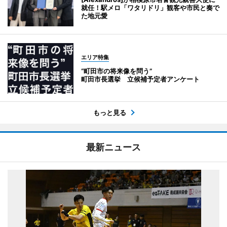
就任！駅メロ「ワタリドリ」観客や市民と奏で
た地元愛
エリア特集
“町田市の将来像を問う”
町田市長選挙 立候補予定者アンケート
もっと見る
最新ニュース