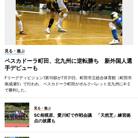
見る・遊ぶ
ペスカドーラ町田、北九州に逆転勝ち 新外国人選
手デビューも
Fリーグディビジョン1第10節が7月31日、町田市立総合体育館（町田市
南成瀬5）で行われ、ペスカドーラ町田がボルクバレット北九州に4-2
で勝利した。
見る・遊ぶ
SC相模原、愛川町で作戦会議 「天然芝」練習拠
点の披露も