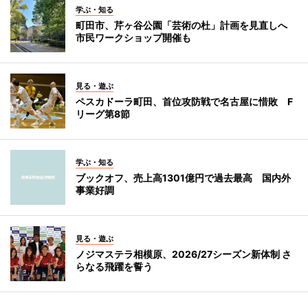
学ぶ・知る
町田市、芹ヶ谷公園「芸術の杜」計画を見直しへ
市民ワークショップ開催も
見る・遊ぶ
ペスカドーラ町田、首位攻防戦で名古屋に惜敗 F
リーグ第8節
学ぶ・知る
ブックオフ、売上高1301億円で過去最高 国内外
事業好調
見る・遊ぶ
ノジマステラ相模原、2026/27シーズン新体制 さ
らなる飛躍を誓う