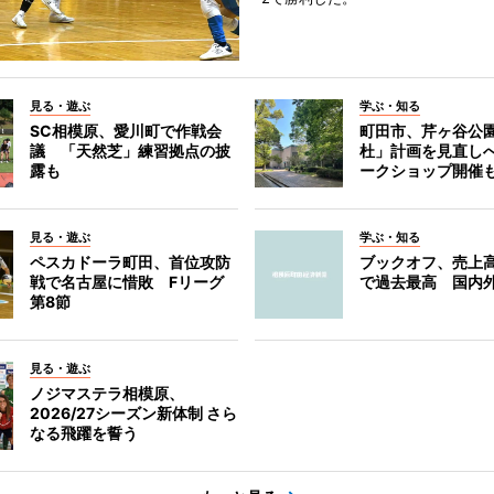
見る・遊ぶ
学ぶ・知る
SC相模原、愛川町で作戦会
町田市、芹ヶ谷公
議 「天然芝」練習拠点の披
杜」計画を見直し
露も
ークショップ開催
見る・遊ぶ
学ぶ・知る
ペスカドーラ町田、首位攻防
ブックオフ、売上高
戦で名古屋に惜敗 Fリーグ
で過去最高 国内
第8節
見る・遊ぶ
ノジマステラ相模原、
2026/27シーズン新体制 さら
なる飛躍を誓う