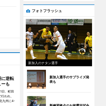
フォトフラッシュ
新加入のナタン選手
新加入選手のサプライズ発
州に逆転
表も
ューも
31日、町田
で行われ、
北九州に4-
新練習拠点のお披露目試合