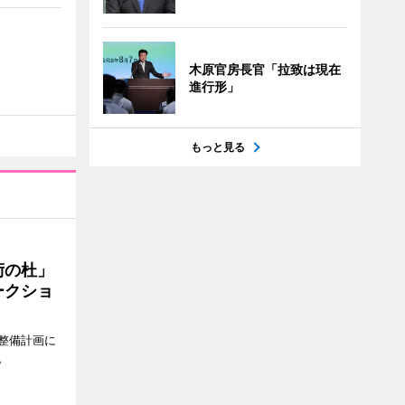
木原官房長官「拉致は現在
進行形」
もっと見る
術の杜」
ークショ
整備計画に
。