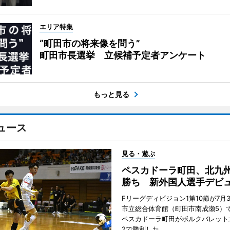
エリア特集
“町田市の将来像を問う”
町田市長選挙 立候補予定者アンケート
もっと見る
ュース
見る・遊ぶ
ペスカドーラ町田、北九
勝ち 新外国人選手デビ
Fリーグディビジョン1第10節が7月
市立総合体育館（町田市南成瀬5）
ペスカドーラ町田がボルクバレット
2で勝利した。