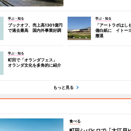
学ぶ・知る
学ぶ・知る
ブックオフ、売上高1301億円
「アートラボはし
で過去最高 国内外事業好調
備白紙に イトー
撤退
学ぶ・知る
町田で「オランダフェス」
オランダ文化を多角的に紹介
もっと見る
食べる
町田シバヒロで「大江戸