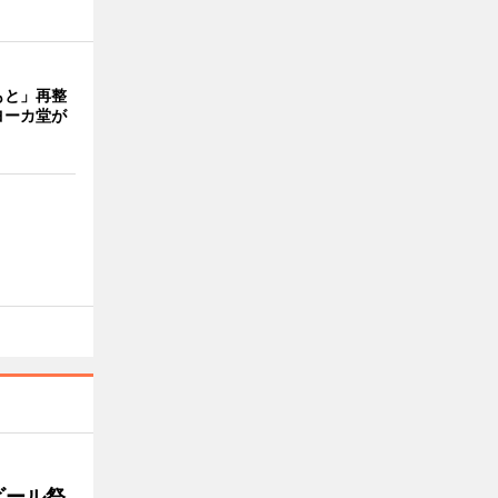
もと」再整
ヨーカ堂が
ビール祭