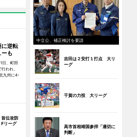
中立公、補正検討を要請
州に逆転
ューも
吉田は２安打１打点 大リ
31日、町田
ーグ
で行われ、
北九州に4-
千賀の力投 大リーグ
、首位攻防
 Fリーグ
高市首相靖国参拝「適切に
判断」