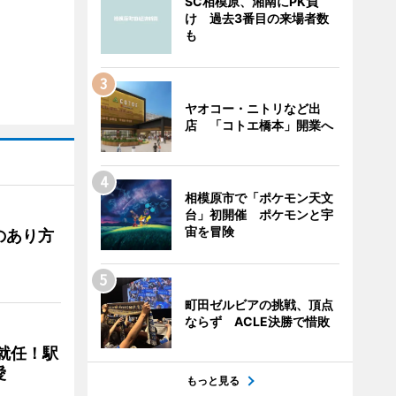
SC相模原、湘南にPK負
け 過去3番目の来場者数
も
ヤオコー・ニトリなど出
店 「コトエ橋本」開業へ
相模原市で「ポケモン天文
台」初開催 ポケモンと宇
宙を冒険
のあり方
町田ゼルビアの挑戦、頂点
ならず ACLE決勝で惜敗
に就任！駅
愛
もっと見る