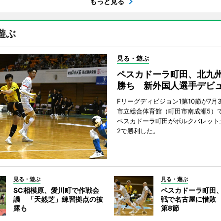
もっと見る
遊ぶ
見る・遊ぶ
ペスカドーラ町田、北九
勝ち 新外国人選手デビ
Fリーグディビジョン1第10節が7月
市立総合体育館（町田市南成瀬5）
ペスカドーラ町田がボルクバレット
2で勝利した。
見る・遊ぶ
見る・遊ぶ
SC相模原、愛川町で作戦会
ペスカドーラ町田
議 「天然芝」練習拠点の披
戦で名古屋に惜敗
露も
第8節