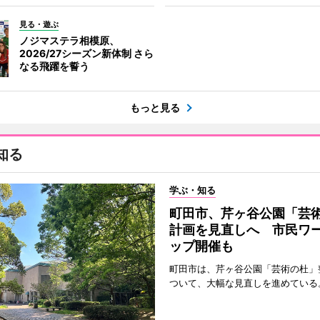
見る・遊ぶ
ノジマステラ相模原、
2026/27シーズン新体制 さら
なる飛躍を誓う
もっと見る
知る
学ぶ・知る
町田市、芹ヶ谷公園「芸
計画を見直しへ 市民ワ
ップ開催も
町田市は、芹ヶ谷公園「芸術の杜」
ついて、大幅な見直しを進めている