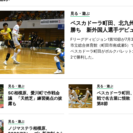
見る・遊ぶ
ペスカドーラ町田、北九
勝ち 新外国人選手デビ
Fリーグディビジョン1第10節が7月
市立総合体育館（町田市南成瀬5）
ペスカドーラ町田がボルクバレット
2で勝利した。
見る・遊ぶ
見る・遊ぶ
SC相模原、愛川町で作戦会
ペスカドーラ町田
議 「天然芝」練習拠点の披
戦で名古屋に惜敗
露も
第8節
見る・遊ぶ
ノジマステラ相模原、