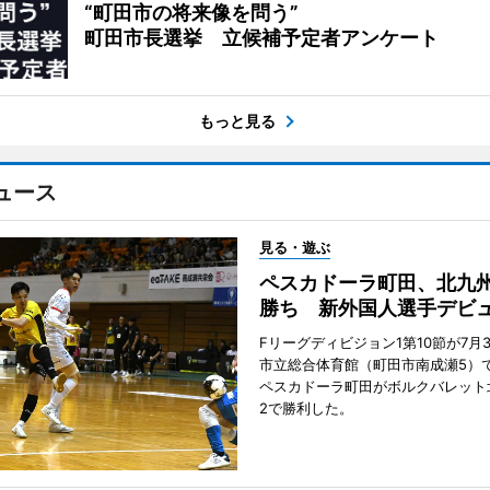
“町田市の将来像を問う”
町田市長選挙 立候補予定者アンケート
もっと見る
ュース
見る・遊ぶ
ペスカドーラ町田、北九
勝ち 新外国人選手デビ
Fリーグディビジョン1第10節が7月
市立総合体育館（町田市南成瀬5）
ペスカドーラ町田がボルクバレット
2で勝利した。