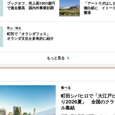
ブックオフ、売上高1301億円
「アートラボはし
で過去最高 国内外事業好調
備白紙に イトー
撤退
学ぶ・知る
町田で「オランダフェス」
オランダ文化を多角的に紹介
もっと見る
食べる
町田シバヒロで「大江戸
り2026夏」 全国のク
ル集結