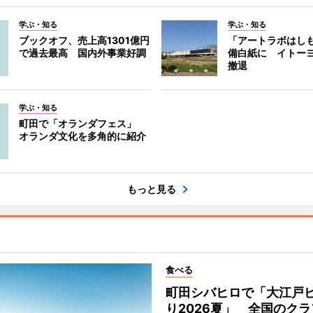
学ぶ・知る
学ぶ・知る
ブックオフ、売上高1301億円
「アートラボはし
で過去最高 国内外事業好調
備白紙に イトー
撤退
学ぶ・知る
町田で「オランダフェス」
オランダ文化を多角的に紹介
もっと見る
食べる
町田シバヒロで「大江戸
り2026夏」 全国のク