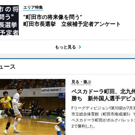
エリア特集
“町田市の将来像を問う”
町田市長選挙 立候補予定者アンケート
もっと見る
ュース
見る・遊ぶ
ペスカドーラ町田、北九
勝ち 新外国人選手デビ
Fリーグディビジョン1第10節が7月
市立総合体育館（町田市南成瀬5）
ペスカドーラ町田がボルクバレット
2で勝利した。