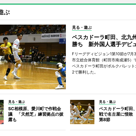
遊ぶ
見る・遊ぶ
ペスカドーラ町田、北九
勝ち 新外国人選手デビ
Fリーグディビジョン1第10節が7月
市立総合体育館（町田市南成瀬5）
ペスカドーラ町田がボルクバレット
2で勝利した。
見る・遊ぶ
見る・遊ぶ
SC相模原、愛川町で作戦会
ペスカドーラ町田
議 「天然芝」練習拠点の披
戦で名古屋に惜敗
露も
第8節