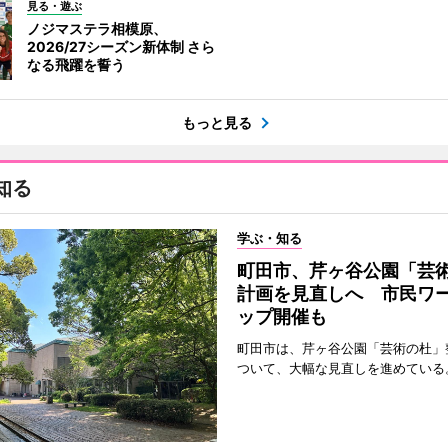
見る・遊ぶ
ノジマステラ相模原、
2026/27シーズン新体制 さら
なる飛躍を誓う
もっと見る
知る
学ぶ・知る
町田市、芹ヶ谷公園「芸
計画を見直しへ 市民ワ
ップ開催も
町田市は、芹ヶ谷公園「芸術の杜」
ついて、大幅な見直しを進めている