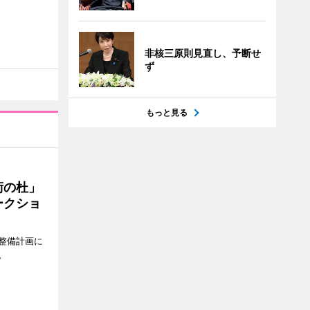
非核三原則見直し、予断せ
ず
もっと見る
術の杜」
ークショ
整備計画に
。