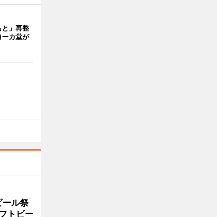
もと」再整
ヨーカ堂が
ビール祭
ラフトビー