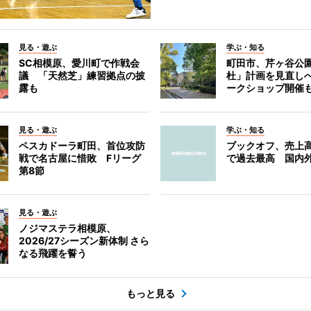
見る・遊ぶ
学ぶ・知る
SC相模原、愛川町で作戦会
町田市、芹ヶ谷公
議 「天然芝」練習拠点の披
杜」計画を見直し
露も
ークショップ開催
見る・遊ぶ
学ぶ・知る
ペスカドーラ町田、首位攻防
ブックオフ、売上高
戦で名古屋に惜敗 Fリーグ
で過去最高 国内
第8節
見る・遊ぶ
ノジマステラ相模原、
2026/27シーズン新体制 さら
なる飛躍を誓う
もっと見る