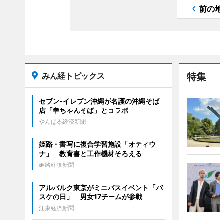
前の
みん経トピックス
特集
セブン‐イレブン沖縄が名護の沖縄そば
店「幸ちゃんそば」とコラボ
やんばる経済新聞
姫路・書写に複合学習施設「オティウ
ナ」 教育書と工作機材そろえる
姫路経済新聞
アルバルク東京がミニバスイベント「バ
スケの日」 男女17チームが参戦
江東経済新聞