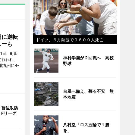
州に逆転
ドイツ、６月熱波で９６００人死亡
ューも
31日、町田
神村学園が２回戦へ 高校
で行われ、
野球
北九州に4-
台風へ備え、募る不安 熊
本地震
、首位攻防
 Fリーグ
八村塁「ロス五輪で１勝
を」