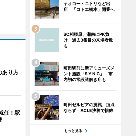
ヤオコー・ニトリなど出
店 「コトエ橋本」開業へ
SC相模原、湘南にPK負
け 過去3番目の来場者数
も
町田駅前に新アミューズメ
のあり方
ント施設「S.Y.N.C」 市
内初の常設謎解き店も
町田ゼルビアの挑戦、頂点
ならず ACLE決勝で惜敗
に就任！駅
愛
もっと見る