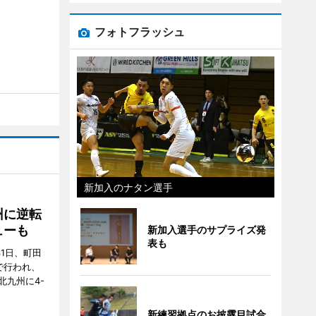
フォトフラッシュ
新加入のナタン選手
州に逆転
ューも
新加入選手のサプライズ発
表も
31日、町田
で行われ、
北九州に4-
新練習拠点のお披露目試合