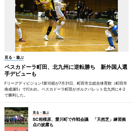
見る・遊ぶ
ペスカドーラ町田、北九州に逆転勝ち 新外国人選
手デビューも
Fリーグディビジョン1第10節が7月31日、町田市立総合体育館（町田市
南成瀬5）で行われ、ペスカドーラ町田がボルクバレット北九州に4-2
で勝利した。
見る・遊ぶ
SC相模原、愛川町で作戦会議 「天然芝」練習拠
点の披露も