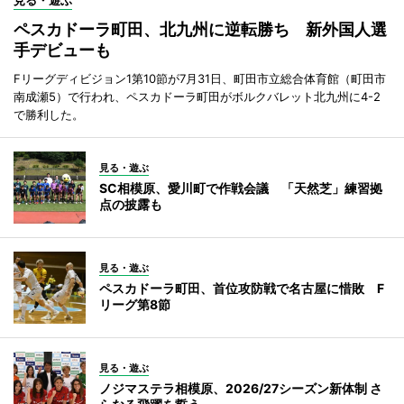
見る・遊ぶ
ペスカドーラ町田、北九州に逆転勝ち 新外国人選
手デビューも
Fリーグディビジョン1第10節が7月31日、町田市立総合体育館（町田市
南成瀬5）で行われ、ペスカドーラ町田がボルクバレット北九州に4-2
で勝利した。
見る・遊ぶ
SC相模原、愛川町で作戦会議 「天然芝」練習拠
点の披露も
見る・遊ぶ
ペスカドーラ町田、首位攻防戦で名古屋に惜敗 F
リーグ第8節
見る・遊ぶ
ノジマステラ相模原、2026/27シーズン新体制 さ