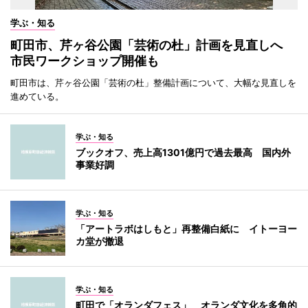
学ぶ・知る
町田市、芹ヶ谷公園「芸術の杜」計画を見直しへ
市民ワークショップ開催も
町田市は、芹ヶ谷公園「芸術の杜」整備計画について、大幅な見直しを
進めている。
学ぶ・知る
ブックオフ、売上高1301億円で過去最高 国内外
事業好調
学ぶ・知る
「アートラボはしもと」再整備白紙に イトーヨー
カ堂が撤退
学ぶ・知る
町田で「オランダフェス」 オランダ文化を多角的