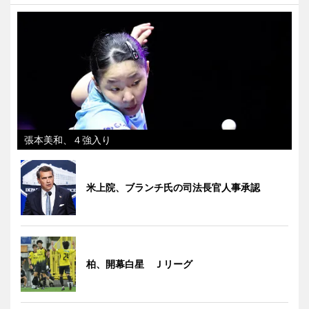
張本美和、４強入り
米上院、ブランチ氏の司法長官人事承認
柏、開幕白星 Ｊリーグ