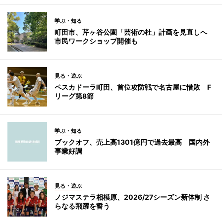
学ぶ・知る
町田市、芹ヶ谷公園「芸術の杜」計画を見直しへ
市民ワークショップ開催も
見る・遊ぶ
ペスカドーラ町田、首位攻防戦で名古屋に惜敗 F
リーグ第8節
学ぶ・知る
ブックオフ、売上高1301億円で過去最高 国内外
事業好調
見る・遊ぶ
ノジマステラ相模原、2026/27シーズン新体制 さ
らなる飛躍を誓う