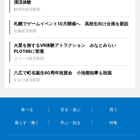
清涼体験
軽井沢経済新聞
札幌でゲームイベント10月開催へ 高校生向け企画を新設
札幌経済新聞
火星を旅するVR体験アトラクション みなとみらい
PLOT48に登場
ヨコハマ経済新聞
八広で町名誕生60周年祝賀会 小池都知事も祝福
すみだ経済新聞
食べる
見る・遊ぶ
買う
暮らす・働く
学ぶ・知る
特集