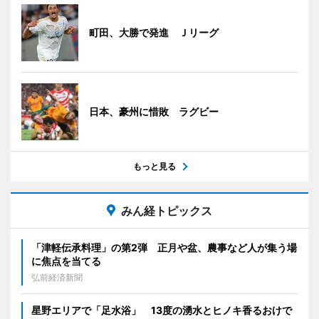
町田、大勝で発進 Ｊリーグ
日本、豪州に惜敗 ラグビー
もっと見る
みん経トピックス
「津軽伝承料理」の第2弾 正月や盆、農事など人が集う場
に焦点を当てる
弘前経済新聞
星野エリアで「足水浴」 13度の湧水とヒノキ香るおけで