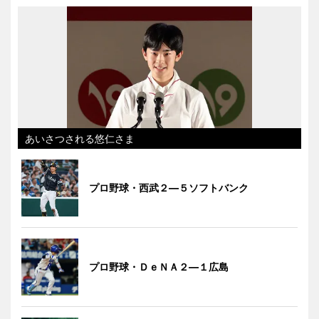
あいさつされる悠仁さま
プロ野球・西武２―５ソフトバンク
プロ野球・ＤｅＮＡ２―１広島