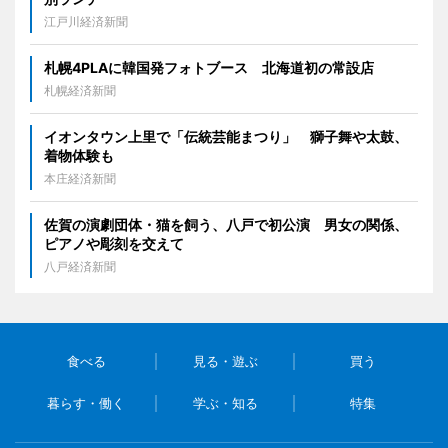
江戸川経済新聞
札幌4PLAに韓国発フォトブース 北海道初の常設店
札幌経済新聞
イオンタウン上里で「伝統芸能まつり」 獅子舞や太鼓、
着物体験も
本庄経済新聞
佐賀の演劇団体・猫を飼う、八戸で初公演 男女の関係、
ピアノや彫刻を交えて
八戸経済新聞
食べる
見る・遊ぶ
買う
暮らす・働く
学ぶ・知る
特集