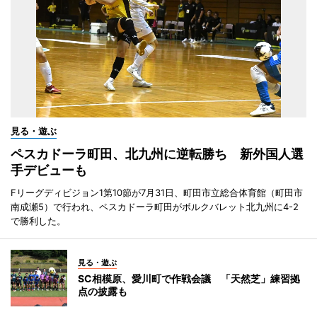
見る・遊ぶ
ペスカドーラ町田、北九州に逆転勝ち 新外国人選
手デビューも
Fリーグディビジョン1第10節が7月31日、町田市立総合体育館（町田市
南成瀬5）で行われ、ペスカドーラ町田がボルクバレット北九州に4-2
で勝利した。
見る・遊ぶ
SC相模原、愛川町で作戦会議 「天然芝」練習拠
点の披露も