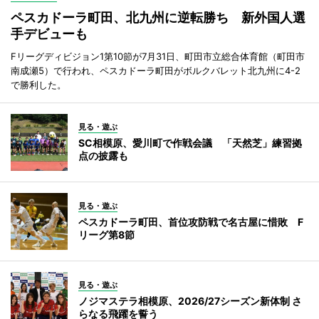
ペスカドーラ町田、北九州に逆転勝ち 新外国人選
手デビューも
Fリーグディビジョン1第10節が7月31日、町田市立総合体育館（町田市
南成瀬5）で行われ、ペスカドーラ町田がボルクバレット北九州に4-2
で勝利した。
見る・遊ぶ
SC相模原、愛川町で作戦会議 「天然芝」練習拠
点の披露も
見る・遊ぶ
ペスカドーラ町田、首位攻防戦で名古屋に惜敗 F
リーグ第8節
見る・遊ぶ
ノジマステラ相模原、2026/27シーズン新体制 さ
らなる飛躍を誓う