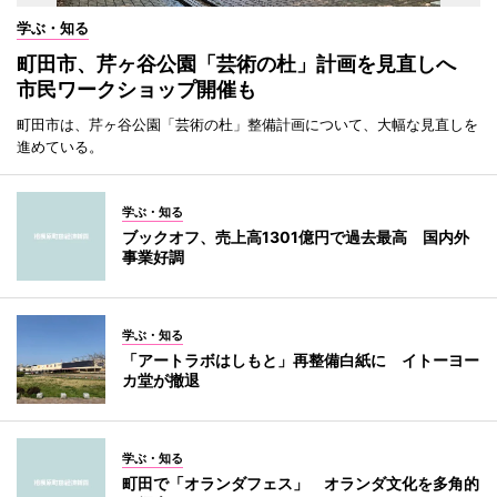
学ぶ・知る
町田市、芹ヶ谷公園「芸術の杜」計画を見直しへ
市民ワークショップ開催も
町田市は、芹ヶ谷公園「芸術の杜」整備計画について、大幅な見直しを
進めている。
学ぶ・知る
ブックオフ、売上高1301億円で過去最高 国内外
事業好調
学ぶ・知る
「アートラボはしもと」再整備白紙に イトーヨー
カ堂が撤退
学ぶ・知る
町田で「オランダフェス」 オランダ文化を多角的