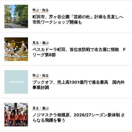
学ぶ・知る
町田市、芹ヶ谷公園「芸術の杜」計画を見直しへ
市民ワークショップ開催も
見る・遊ぶ
ペスカドーラ町田、首位攻防戦で名古屋に惜敗 F
リーグ第8節
学ぶ・知る
ブックオフ、売上高1301億円で過去最高 国内外
事業好調
見る・遊ぶ
ノジマステラ相模原、2026/27シーズン新体制 さ
らなる飛躍を誓う