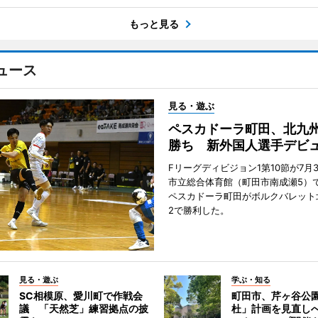
もっと見る
ュース
見る・遊ぶ
ペスカドーラ町田、北九
勝ち 新外国人選手デビ
Fリーグディビジョン1第10節が7月
市立総合体育館（町田市南成瀬5）
ペスカドーラ町田がボルクバレット
2で勝利した。
見る・遊ぶ
学ぶ・知る
SC相模原、愛川町で作戦会
町田市、芹ヶ谷公
議 「天然芝」練習拠点の披
杜」計画を見直し