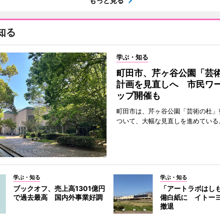
もっと見る
知る
学ぶ・知る
町田市、芹ヶ谷公園「芸
計画を見直しへ 市民ワ
ップ開催も
町田市は、芹ヶ谷公園「芸術の杜」
ついて、大幅な見直しを進めている
学ぶ・知る
学ぶ・知る
ブックオフ、売上高1301億円
「アートラボはし
で過去最高 国内外事業好調
備白紙に イトー
撤退