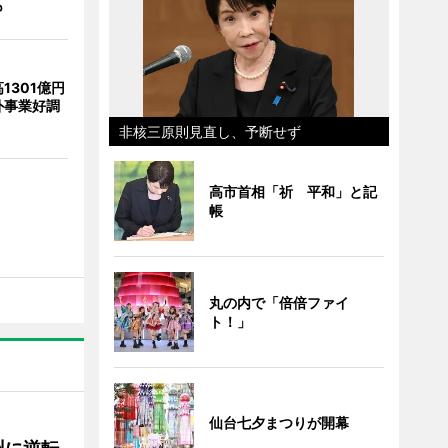
も
1301億円
外事業好調
非核三原則見直し、予断せず
高市首相「祈 平和」と記
帳
丸の内で「倍倍ファイ
ト！」
仙台七夕まつりが開幕