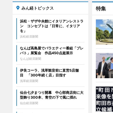
みん経トピックス
特集
浜松・ザザ中央館にイタリアンレストラ
ン コンセプトは「日常に、イタリア
を」
浜松経済新聞
なんば高島屋でバラエティー番組「プレ
バト」展覧会 作品450点超展示
なんば経済新聞
伊良コーラ、浅草観音前に直営5店舗
目 「300年続く店」目指す
浅草経済新聞
仙台七夕まつり開幕 中心部商店街に大
型飾り300本、青空の下で風に揺れ
仙台経済新聞