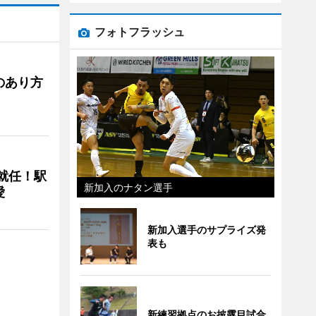
フォトフラッシュ
のあり方
に就任！駅
新加入のナタン選手
愛
新加入選手のサプライズ発
表も
新練習拠点のお披露目試合