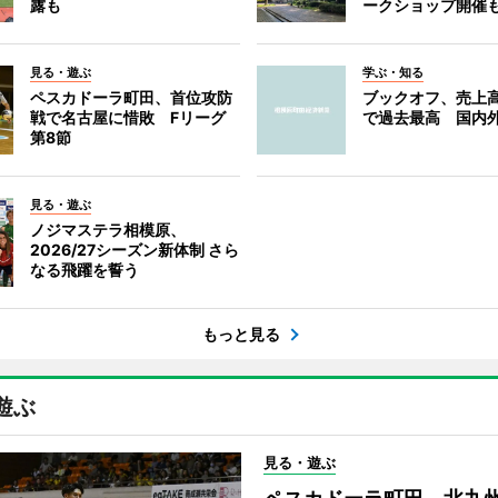
露も
ークショップ開催
見る・遊ぶ
学ぶ・知る
ペスカドーラ町田、首位攻防
ブックオフ、売上高
戦で名古屋に惜敗 Fリーグ
で過去最高 国内
第8節
見る・遊ぶ
ノジマステラ相模原、
2026/27シーズン新体制 さら
なる飛躍を誓う
もっと見る
遊ぶ
見る・遊ぶ