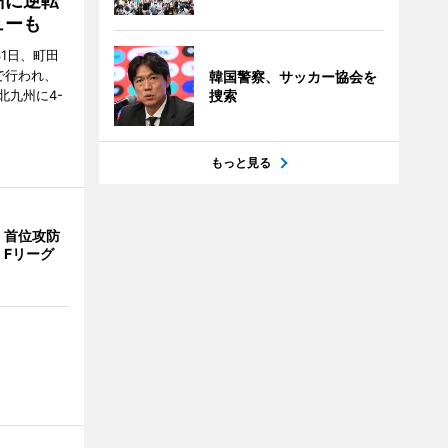
州に逆転
ューも
31日、町田
で行われ、
韓国警察、サッカー協会を
北九州に4-
捜索
もっと見る
、首位攻防
 Fリーグ