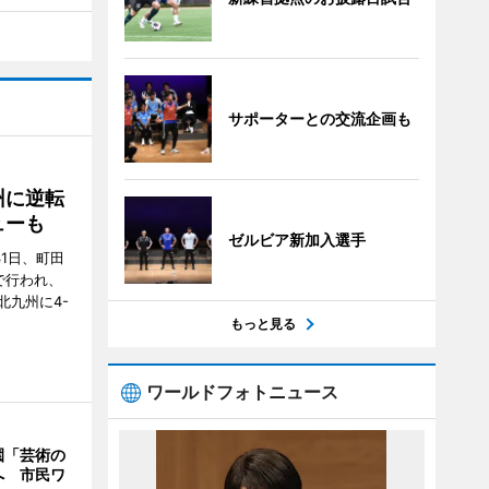
サポーターとの交流企画も
州に逆転
ューも
ゼルビア新加入選手
31日、町田
で行われ、
北九州に4-
もっと見る
ワールドフォトニュース
園「芸術の
へ 市民ワ