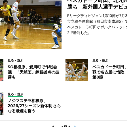
ペスカドーラ町田、北九
勝ち 新外国人選手デビ
Fリーグディビジョン1第10節が7月
市立総合体育館（町田市南成瀬5）
ペスカドーラ町田がボルクバレット
2で勝利した。
見る・遊ぶ
見る・遊ぶ
SC相模原、愛川町で作戦会
ペスカドーラ町田
議 「天然芝」練習拠点の披
戦で名古屋に惜敗
露も
第8節
見る・遊ぶ
ノジマステラ相模原、
2026/27シーズン新体制 さら
なる飛躍を誓う