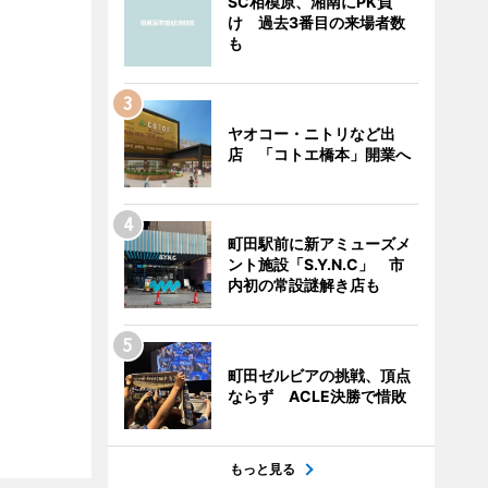
SC相模原、湘南にPK負
け 過去3番目の来場者数
も
ヤオコー・ニトリなど出
店 「コトエ橋本」開業へ
町田駅前に新アミューズメ
ント施設「S.Y.N.C」 市
内初の常設謎解き店も
町田ゼルビアの挑戦、頂点
ならず ACLE決勝で惜敗
もっと見る