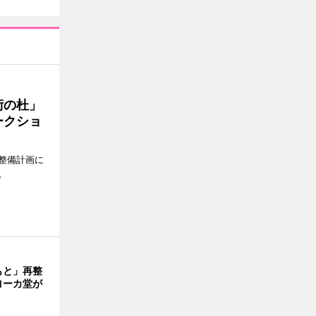
術の杜」
ークショ
整備計画に
。
もと」再整
ヨーカ堂が