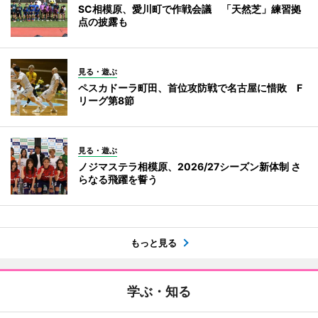
SC相模原、愛川町で作戦会議 「天然芝」練習拠
点の披露も
見る・遊ぶ
ペスカドーラ町田、首位攻防戦で名古屋に惜敗 F
リーグ第8節
見る・遊ぶ
ノジマステラ相模原、2026/27シーズン新体制 さ
らなる飛躍を誓う
もっと見る
学ぶ・知る