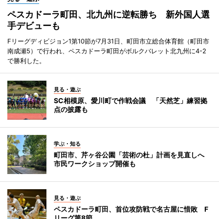
ペスカドーラ町田、北九州に逆転勝ち 新外国人選
手デビューも
Fリーグディビジョン1第10節が7月31日、町田市立総合体育館（町田市
南成瀬5）で行われ、ペスカドーラ町田がボルクバレット北九州に4-2
で勝利した。
見る・遊ぶ
SC相模原、愛川町で作戦会議 「天然芝」練習拠
点の披露も
学ぶ・知る
町田市、芹ヶ谷公園「芸術の杜」計画を見直しへ
市民ワークショップ開催も
見る・遊ぶ
ペスカドーラ町田、首位攻防戦で名古屋に惜敗 F
リーグ第8節