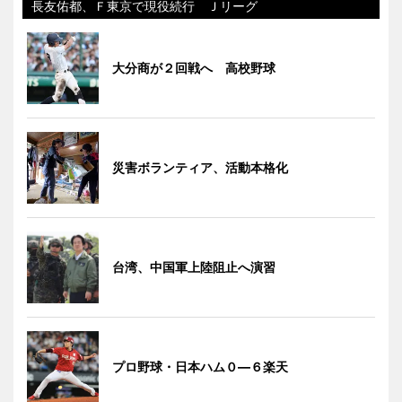
長友佑都、Ｆ東京で現役続行 Ｊリーグ
大分商が２回戦へ 高校野球
災害ボランティア、活動本格化
台湾、中国軍上陸阻止へ演習
プロ野球・日本ハム０―６楽天