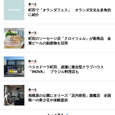
食べる
町田で「オランダフェス」 オランダ文化を多角的
に紹介
食べる
町田のソーセージ店「クロイツェル」が新商品 金
賞ビールの副産物を活用
食べる
ペスカドーラ町田、成瀬に複合型クラブハウス
「INOVA」 ブラジル料理店も
食べる
相模原の公園にタリーズ「店内焙煎」旗艦店 全国
唯一の希少豆や体験提供