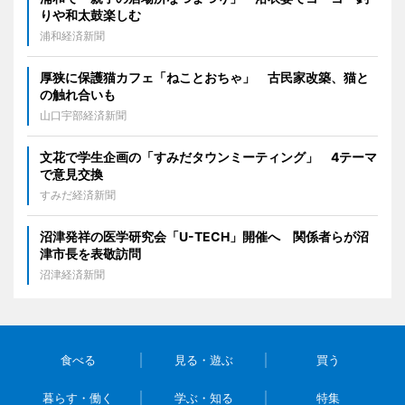
りや和太鼓楽しむ
浦和経済新聞
厚狭に保護猫カフェ「ねことおちゃ」 古民家改築、猫と
の触れ合いも
山口宇部経済新聞
文花で学生企画の「すみだタウンミーティング」 4テーマ
で意見交換
すみだ経済新聞
沼津発祥の医学研究会「U-TECH」開催へ 関係者らが沼
津市長を表敬訪問
沼津経済新聞
食べる
見る・遊ぶ
買う
暮らす・働く
学ぶ・知る
特集