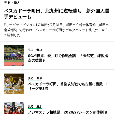
見る・遊ぶ
ペスカドーラ町田、北九州に逆転勝ち 新外国人選
手デビューも
Fリーグディビジョン1第10節が7月31日、町田市立総合体育館（町田市
南成瀬5）で行われ、ペスカドーラ町田がボルクバレット北九州に4-2
で勝利した。
見る・遊ぶ
SC相模原、愛川町で作戦会議 「天然芝」練習拠
点の披露も
見る・遊ぶ
ペスカドーラ町田、首位攻防戦で名古屋に惜敗 F
リーグ第8節
見る・遊ぶ
ノジマステラ相模原、2026/27シーズン新体制 さ