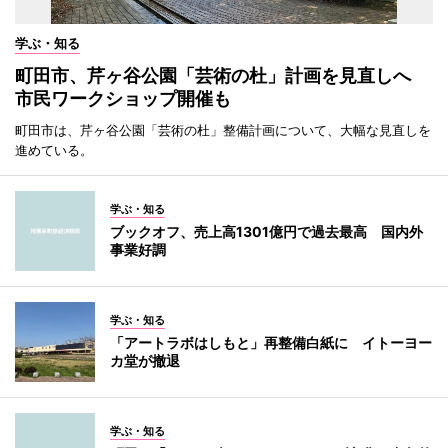
学ぶ・知る
町田市、芹ヶ谷公園「芸術の杜」計画を見直しへ
市民ワークショップ開催も
町田市は、芹ヶ谷公園「芸術の杜」整備計画について、大幅な見直しを
進めている。
学ぶ・知る
ブックオフ、売上高1301億円で過去最高 国内外
事業好調
学ぶ・知る
「アートラボはしもと」再整備白紙に イトーヨー
カ堂が撤退
学ぶ・知る