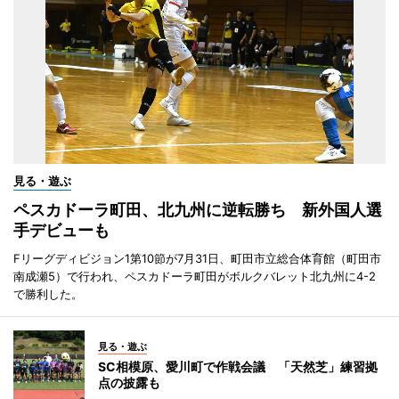
見る・遊ぶ
ペスカドーラ町田、北九州に逆転勝ち 新外国人選
手デビューも
Fリーグディビジョン1第10節が7月31日、町田市立総合体育館（町田市
南成瀬5）で行われ、ペスカドーラ町田がボルクバレット北九州に4-2
で勝利した。
見る・遊ぶ
SC相模原、愛川町で作戦会議 「天然芝」練習拠
点の披露も