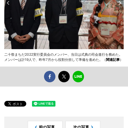
二十祭まちだ2022実行委員会のメンバー、当日は式典の司会進行を務めた。
メンバーは計19人で、昨年7月から役割分担して準備を進めた。（
関連記事
）
前の写真
次の写真