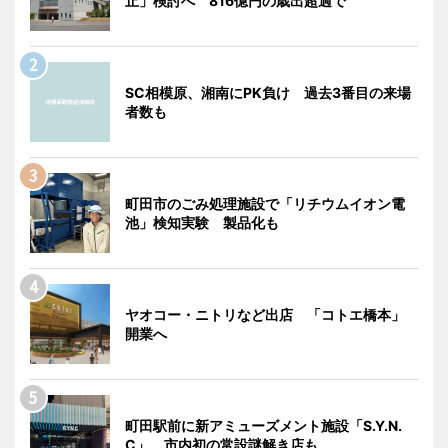
止」検討へ 816億円の歳出超過で
SC相模原、湘南にPK負け 過去3番目の来場
者数も
町田市のごみ処理施設で「リチウムイオン電
池」検知実験 製品化も
ヤオコー・ニトリなど出店 「コトエ橋本」
開業へ
町田駅前に新アミューズメント施設「S.Y.N.
C」 市内初の常設謎解き店も