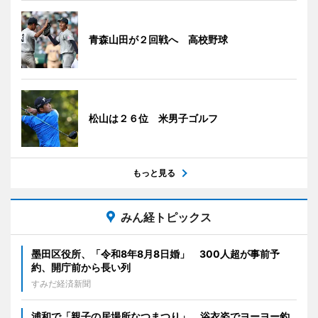
青森山田が２回戦へ 高校野球
松山は２６位 米男子ゴルフ
もっと見る
みん経トピックス
墨田区役所、「令和8年8月8日婚」 300人超が事前予
約、開庁前から長い列
すみだ経済新聞
浦和で「親子の居場所なつまつり」 浴衣姿でヨーヨー釣