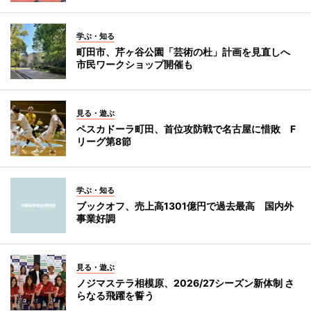
学ぶ・知る
町田市、芹ヶ谷公園「芸術の杜」計画を見直しへ
市民ワークショップ開催も
見る・遊ぶ
ペスカドーラ町田、首位攻防戦で名古屋に惜敗 F
リーグ第8節
学ぶ・知る
ブックオフ、売上高1301億円で過去最高 国内外
事業好調
見る・遊ぶ
ノジマステラ相模原、2026/27シーズン新体制 さ
らなる飛躍を誓う