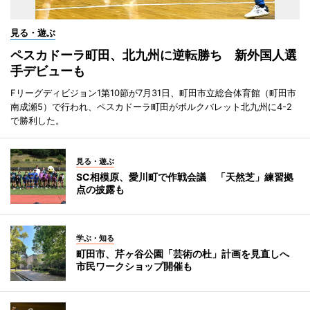
見る・遊ぶ
ペスカドーラ町田、北九州に逆転勝ち 新外国人選
手デビューも
Fリーグディビジョン1第10節が7月31日、町田市立総合体育館（町田市
南成瀬5）で行われ、ペスカドーラ町田がボルクバレット北九州に4-2
で勝利した。
見る・遊ぶ
SC相模原、愛川町で作戦会議 「天然芝」練習拠
点の披露も
学ぶ・知る
町田市、芹ヶ谷公園「芸術の杜」計画を見直しへ
市民ワークショップ開催も