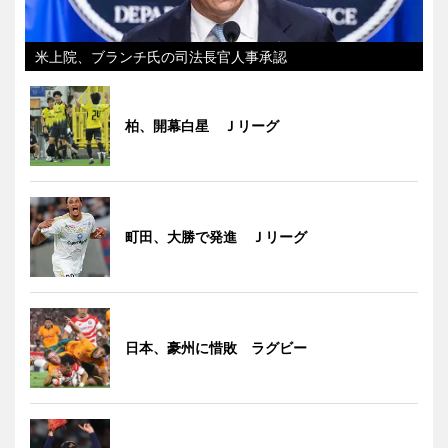
米上院、ブランチ氏の司法長官人事承認
柏、開幕白星 Ｊリーグ
町田、大勝で発進 Ｊリーグ
日本、豪州に惜敗 ラグビー