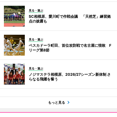
見る・遊ぶ
SC相模原、愛川町で作戦会議 「天然芝」練習拠
点の披露も
見る・遊ぶ
ペスカドーラ町田、首位攻防戦で名古屋に惜敗 F
リーグ第8節
見る・遊ぶ
ノジマステラ相模原、2026/27シーズン新体制 さ
らなる飛躍を誓う
もっと見る