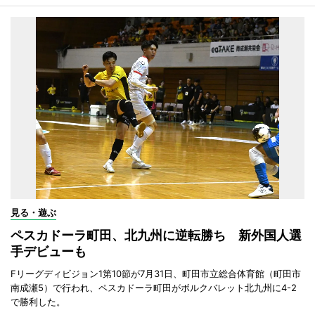
見る・遊ぶ
ペスカドーラ町田、北九州に逆転勝ち 新外国人選
手デビューも
Fリーグディビジョン1第10節が7月31日、町田市立総合体育館（町田市
南成瀬5）で行われ、ペスカドーラ町田がボルクバレット北九州に4-2
で勝利した。