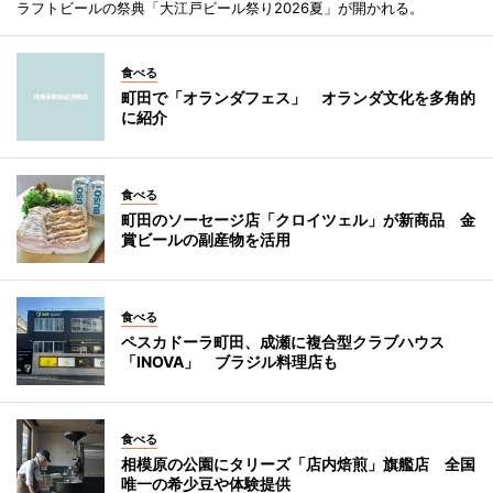
ラフトビールの祭典「大江戸ビール祭り2026夏」が開かれる。
食べる
町田で「オランダフェス」 オランダ文化を多角的
に紹介
食べる
町田のソーセージ店「クロイツェル」が新商品 金
賞ビールの副産物を活用
食べる
ペスカドーラ町田、成瀬に複合型クラブハウス
「INOVA」 ブラジル料理店も
食べる
相模原の公園にタリーズ「店内焙煎」旗艦店 全国
唯一の希少豆や体験提供