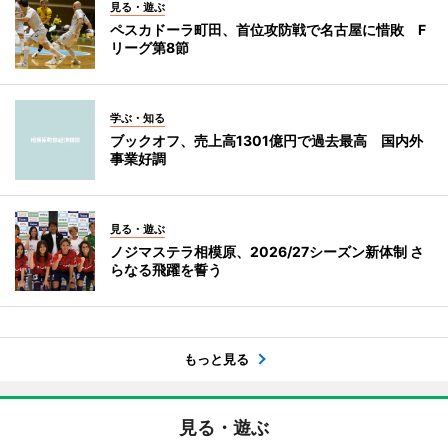
見る・遊ぶ
ペスカドーラ町田、首位攻防戦で名古屋に惜敗 F
リーグ第8節
学ぶ・知る
ブックオフ、売上高1301億円で過去最高 国内外
事業好調
見る・遊ぶ
ノジマステラ相模原、2026/27シーズン新体制 さ
らなる飛躍を誓う
もっと見る
見る・遊ぶ