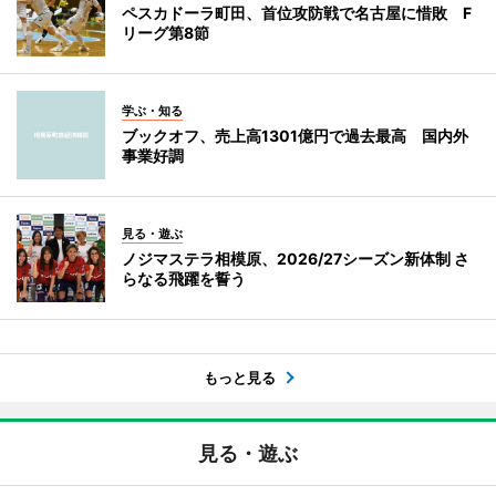
ペスカドーラ町田、首位攻防戦で名古屋に惜敗 F
リーグ第8節
学ぶ・知る
ブックオフ、売上高1301億円で過去最高 国内外
事業好調
見る・遊ぶ
ノジマステラ相模原、2026/27シーズン新体制 さ
らなる飛躍を誓う
もっと見る
見る・遊ぶ