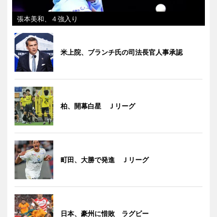
張本美和、４強入り
米上院、ブランチ氏の司法長官人事承認
柏、開幕白星 Ｊリーグ
町田、大勝で発進 Ｊリーグ
日本、豪州に惜敗 ラグビー