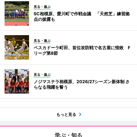
見る・遊ぶ
SC相模原、愛川町で作戦会議 「天然芝」練習拠
点の披露も
見る・遊ぶ
ペスカドーラ町田、首位攻防戦で名古屋に惜敗 F
リーグ第8節
見る・遊ぶ
ノジマステラ相模原、2026/27シーズン新体制 さ
らなる飛躍を誓う
もっと見る
学ぶ・知る