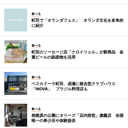
食べる
町田で「オランダフェス」 オランダ文化を多角的
に紹介
食べる
町田のソーセージ店「クロイツェル」が新商品 金
賞ビールの副産物を活用
食べる
ペスカドーラ町田、成瀬に複合型クラブハウス
「INOVA」 ブラジル料理店も
食べる
相模原の公園にタリーズ「店内焙煎」旗艦店 全国
唯一の希少豆や体験提供