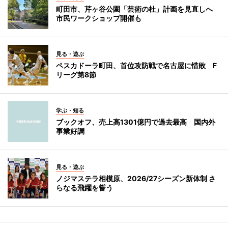
町田市、芹ヶ谷公園「芸術の杜」計画を見直しへ
市民ワークショップ開催も
見る・遊ぶ
ペスカドーラ町田、首位攻防戦で名古屋に惜敗 F
リーグ第8節
学ぶ・知る
ブックオフ、売上高1301億円で過去最高 国内外
事業好調
見る・遊ぶ
ノジマステラ相模原、2026/27シーズン新体制 さ
らなる飛躍を誓う