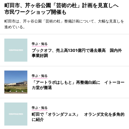
町田市、芹ヶ谷公園「芸術の杜」計画を見直しへ
市民ワークショップ開催も
町田市は、芹ヶ谷公園「芸術の杜」整備計画について、大幅な見直しを
進めている。
学ぶ・知る
ブックオフ、売上高1301億円で過去最高 国内外
事業好調
学ぶ・知る
「アートラボはしもと」再整備白紙に イトーヨー
カ堂が撤退
学ぶ・知る
町田で「オランダフェス」 オランダ文化を多角的
に紹介