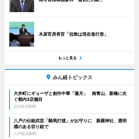
木原官房長官「拉致は現在進行形」
もっと見る
みん経トピックス
大井町にギョーザと創作中華「蓮月」 南青山、新橋に次
ぐ都内3店舗目
品川経済新聞
八戸の伝統武芸「騎馬打毬」がお守りに 新羅神社、透明
感のある切り絵で
八戸経済新聞