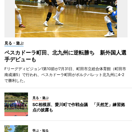
見る・遊ぶ
ペスカドーラ町田、北九州に逆転勝ち 新外国人選
手デビューも
Fリーグディビジョン1第10節が7月31日、町田市立総合体育館（町田市
南成瀬5）で行われ、ペスカドーラ町田がボルクバレット北九州に4-2
で勝利した。
見る・遊ぶ
SC相模原、愛川町で作戦会議 「天然芝」練習拠
点の披露も
学ぶ・知る