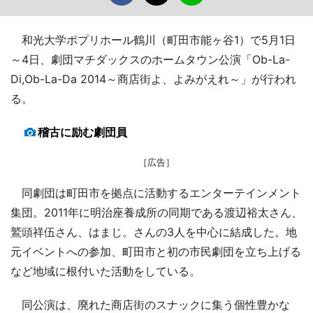
和光大学ポプリホール鶴川（町田市能ヶ谷1）で5月1日
～4日、劇団マチダックスのホームタウン公演「Ob-La-
Di,Ob-La-Da 2014～商店街よ、よみがえれ～」が行われ
る。
稽古に励む劇団員
［広告］
同劇団は町田市を拠点に活動するエンターテインメント
集団。2011年に明治座養成所の同期である渡辺裕太さん、
鷲頭祥伍さん、はまじ。さんの3人を中心に結成した。地
元イベントへの参加、町田市と初の市民劇団を立ち上げる
など地域に根付いた活動をしている。
同公演は、廃れた商店街のスナックに集う個性豊かな