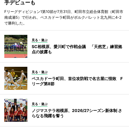
手デビューも
Fリーグディビジョン1第10節が7月31日、町田市立総合体育館（町田市
南成瀬5）で行われ、ペスカドーラ町田がボルクバレット北九州に4-2
で勝利した。
見る・遊ぶ
SC相模原、愛川町で作戦会議 「天然芝」練習拠
点の披露も
見る・遊ぶ
ペスカドーラ町田、首位攻防戦で名古屋に惜敗 F
リーグ第8節
見る・遊ぶ
ノジマステラ相模原、2026/27シーズン新体制 さ
らなる飛躍を誓う