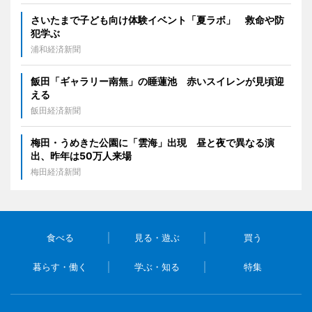
さいたまで子ども向け体験イベント「夏ラボ」 救命や防
犯学ぶ
浦和経済新聞
飯田「ギャラリー南無」の睡蓮池 赤いスイレンが見頃迎
える
飯田経済新聞
梅田・うめきた公園に「雲海」出現 昼と夜で異なる演
出、昨年は50万人来場
梅田経済新聞
食べる
見る・遊ぶ
買う
暮らす・働く
学ぶ・知る
特集