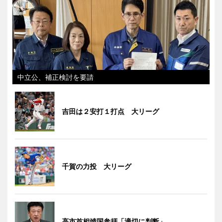
中立公、補正検討を要請
吉田は２安打１打点 大リーグ
千賀の力投 大リーグ
高市首相靖国参拝「適切に判断」