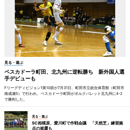
見る・遊ぶ
ペスカドーラ町田、北九州に逆転勝ち 新外国人選
手デビューも
Fリーグディビジョン1第10節が7月31日、町田市立総合体育館（町田市
南成瀬5）で行われ、ペスカドーラ町田がボルクバレット北九州に4-2
で勝利した。
見る・遊ぶ
SC相模原、愛川町で作戦会議 「天然芝」練習拠
点の披露も