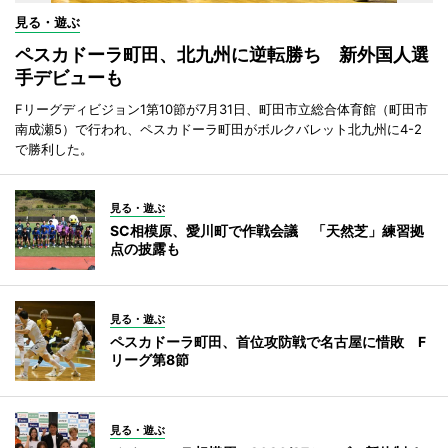
見る・遊ぶ
ペスカドーラ町田、北九州に逆転勝ち 新外国人選
手デビューも
Fリーグディビジョン1第10節が7月31日、町田市立総合体育館（町田市
南成瀬5）で行われ、ペスカドーラ町田がボルクバレット北九州に4-2
で勝利した。
見る・遊ぶ
SC相模原、愛川町で作戦会議 「天然芝」練習拠
点の披露も
見る・遊ぶ
ペスカドーラ町田、首位攻防戦で名古屋に惜敗 F
リーグ第8節
見る・遊ぶ