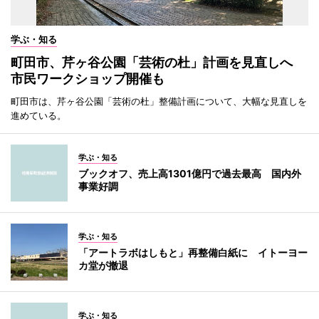
学ぶ・知る
町田市、芹ヶ谷公園「芸術の杜」計画を見直しへ
市民ワークショップ開催も
町田市は、芹ヶ谷公園「芸術の杜」整備計画について、大幅な見直しを
進めている。
学ぶ・知る
ブックオフ、売上高1301億円で過去最高 国内外
事業好調
学ぶ・知る
「アートラボはしもと」再整備白紙に イトーヨー
カ堂が撤退
学ぶ・知る