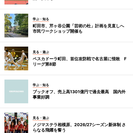
学ぶ・知る
町田市、芹ヶ谷公園「芸術の杜」計画を見直しへ
市民ワークショップ開催も
見る・遊ぶ
ペスカドーラ町田、首位攻防戦で名古屋に惜敗 F
リーグ第8節
学ぶ・知る
ブックオフ、売上高1301億円で過去最高 国内外
事業好調
見る・遊ぶ
ノジマステラ相模原、2026/27シーズン新体制 さ
らなる飛躍を誓う