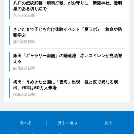
八戸の伝統武芸「騎馬打毬」がお守りに 新羅神社、透明
感のある切り絵で
八戸経済新聞
さいたまで子ども向け体験イベント「夏ラボ」 救命や防
犯学ぶ
浦和経済新聞
飯田「ギャラリー南無」の睡蓮池 赤いスイレンが見頃迎
える
飯田経済新聞
梅田・うめきた公園に「雲海」出現 昼と夜で異なる演
出、昨年は50万人来場
梅田経済新聞
食べる
見る・遊ぶ
買う