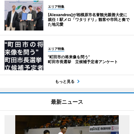
エリア特集
[Alexandros]が相模原市名誉観光親善大使に
就任！駅メロ「ワタリドリ」観客や市民と奏で
た地元愛
エリア特集
“町田市の将来像を問う”
町田市長選挙 立候補予定者アンケート
もっと見る
最新ニュース