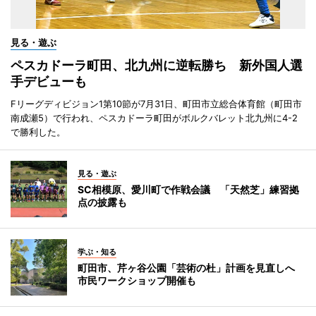
見る・遊ぶ
ペスカドーラ町田、北九州に逆転勝ち 新外国人選
手デビューも
Fリーグディビジョン1第10節が7月31日、町田市立総合体育館（町田市
南成瀬5）で行われ、ペスカドーラ町田がボルクバレット北九州に4-2
で勝利した。
見る・遊ぶ
SC相模原、愛川町で作戦会議 「天然芝」練習拠
点の披露も
学ぶ・知る
町田市、芹ヶ谷公園「芸術の杜」計画を見直しへ
市民ワークショップ開催も