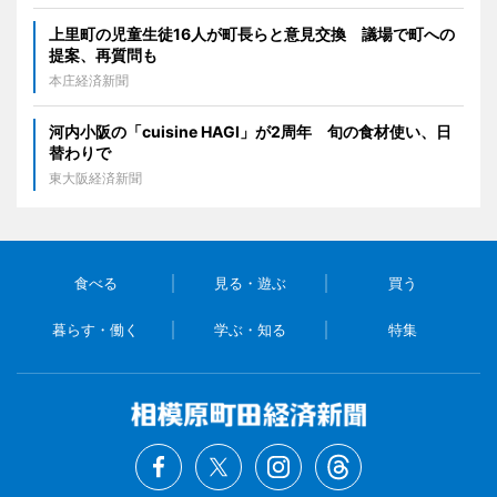
上里町の児童生徒16人が町長らと意見交換 議場で町への
提案、再質問も
本庄経済新聞
河内小阪の「cuisine HAGI」が2周年 旬の食材使い、日
替わりで
東大阪経済新聞
食べる
見る・遊ぶ
買う
暮らす・働く
学ぶ・知る
特集