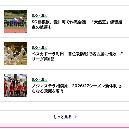
見る・遊ぶ
SC相模原、愛川町で作戦会議 「天然芝」練習拠
点の披露も
見る・遊ぶ
ペスカドーラ町田、首位攻防戦で名古屋に惜敗 F
リーグ第8節
見る・遊ぶ
ノジマステラ相模原、2026/27シーズン新体制 さ
らなる飛躍を誓う
もっと見る