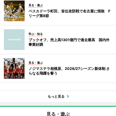
見る・遊ぶ
ペスカドーラ町田、首位攻防戦で名古屋に惜敗 F
リーグ第8節
学ぶ・知る
ブックオフ、売上高1301億円で過去最高 国内外
事業好調
見る・遊ぶ
ノジマステラ相模原、2026/27シーズン新体制 さ
らなる飛躍を誓う
もっと見る
見る・遊ぶ