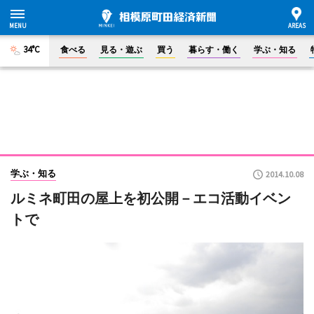
34°C
食べる
見る・遊ぶ
買う
暮らす・働く
学ぶ・知る
学ぶ・知る
2014.10.08
ルミネ町田の屋上を初公開－エコ活動イベン
トで