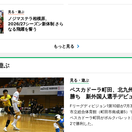
見る・遊ぶ
ノジマステラ相模原、
2026/27シーズン新体制 さら
なる飛躍を誓う
もっと見る
遊ぶ
見る・遊ぶ
ペスカドーラ町田、北九
勝ち 新外国人選手デビ
Fリーグディビジョン1第10節が7月
市立総合体育館（町田市南成瀬5）
ペスカドーラ町田がボルクバレット
2で勝利した。