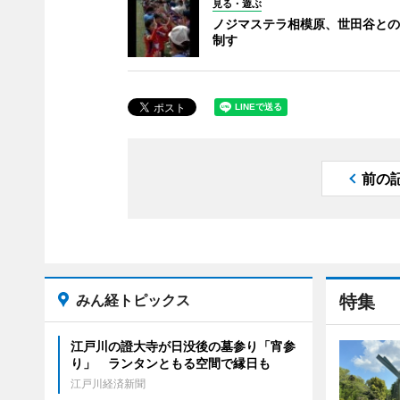
見る・遊ぶ
ノジマステラ相模原、世田谷との
制す
前の
みん経トピックス
特集
江戸川の證大寺が日没後の墓参り「宵参
り」 ランタンともる空間で縁日も
江戸川経済新聞