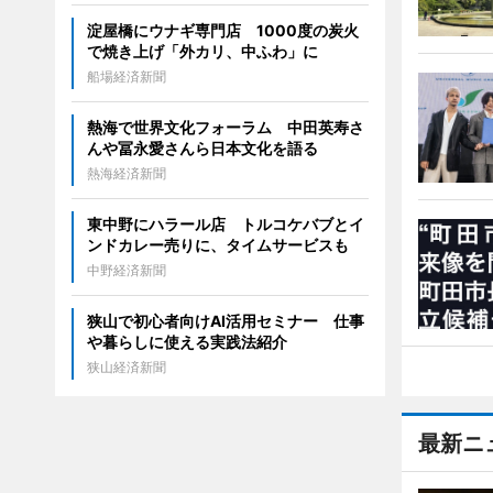
淀屋橋にウナギ専門店 1000度の炭火
で焼き上げ「外カリ、中ふわ」に
船場経済新聞
熱海で世界文化フォーラム 中田英寿さ
んや冨永愛さんら日本文化を語る
熱海経済新聞
東中野にハラール店 トルコケバブとイ
ンドカレー売りに、タイムサービスも
中野経済新聞
狭山で初心者向けAI活用セミナー 仕事
や暮らしに使える実践法紹介
狭山経済新聞
最新ニ