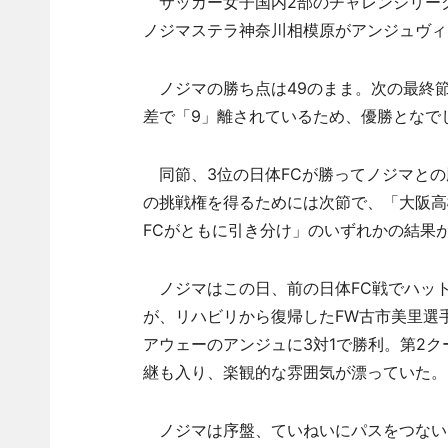
サッカー女子国内2部のチャレンジリーグ
ノジマステラ神奈川相模原がアンジュヴィ
ノジマの勝ち点は49のまま。次の最終節
差で「9」離されているため、優勝となで
同節、3位の日体FCが勝ってノジマとの
の挑戦権を得るためには次節で、「大阪高
FCがともに引き分け」のいずれかの結果
ノジマはこの日、前の日体FC戦でハッ
が、リハビリから復帰したFW古市美里選
アウェーのアンジュに3対1で勝利。第2
継も入り、楽観的な雰囲気が漂っていた。
ノジマは序盤、ていねいにパスをつない