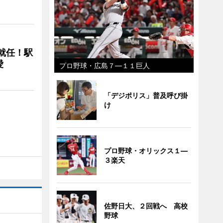
に就任！駅
愛
プロ野球・広島７―１１巨人
「デジポリス」普及呼び掛
け
プロ野球・オリックス１―
３楽天
佐野日大、２回戦へ 高校
野球