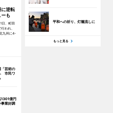
州に逆転
ューも
平和への祈り、灯籠流しに
31日、町田
で行われ、
北九州に4-
もっと見る
園「芸術の
へ 市民ワ
も
1301億円
外事業好調