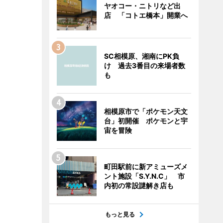
ヤオコー・ニトリなど出
店 「コトエ橋本」開業へ
SC相模原、湘南にPK負
け 過去3番目の来場者数
も
相模原市で「ポケモン天文
台」初開催 ポケモンと宇
宙を冒険
町田駅前に新アミューズメ
ント施設「S.Y.N.C」 市
内初の常設謎解き店も
もっと見る