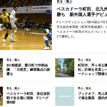
見る・遊ぶ
ペスカドーラ町田、北九
勝ち 新外国人選手デビ
Fリーグディビジョン1第10節が7月
市立総合体育館（町田市南成瀬5）
ペスカドーラ町田がボルクバレット
2で勝利した。
見る・遊ぶ
学ぶ・知る
SC相模原、愛川町で作戦会
町田市、芹ヶ谷公
議 「天然芝」練習拠点の披
杜」計画を見直し
露も
ークショップ開催
見る・遊ぶ
学ぶ・知る
ペスカドーラ町田、首位攻防
ブックオフ、売上高
戦で名古屋に惜敗 Fリーグ
で過去最高 国内
第8節