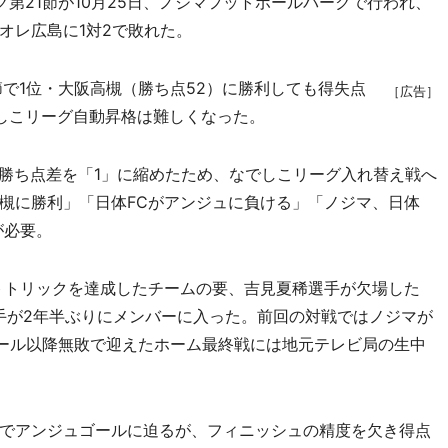
第21節が10月25日、ノジマフットボールパークで行われ、
オレ広島に1対2で敗れた。
で1位・大阪高槻（勝ち点52）に勝利しても得失点
［広告］
しこリーグ自動昇格は難しくなった。
勝ち点差を「1」に縮めたため、なでしこリーグ入れ替え戦へ
槻に勝利」「日体FCがアンジュに負ける」「ノジマ、日体
が必要。
トトリックを達成したチームの要、吉見夏稀選手が欠場した
手が2年半ぶりにメンバーに入った。前回の対戦ではノジマが
クール以降無敗で迎えたホーム最終戦には地元テレビ局の生中
でアンジュゴールに迫るが、フィニッシュの精度を欠き得点