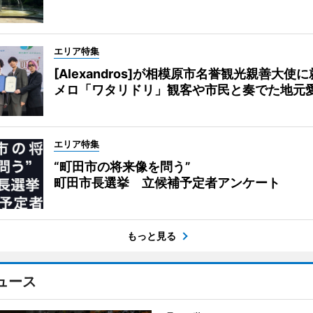
エリア特集
[Alexandros]が相模原市名誉観光親善大使
メロ「ワタリドリ」観客や市民と奏でた地元
エリア特集
“町田市の将来像を問う”
町田市長選挙 立候補予定者アンケート
もっと見る
ュース