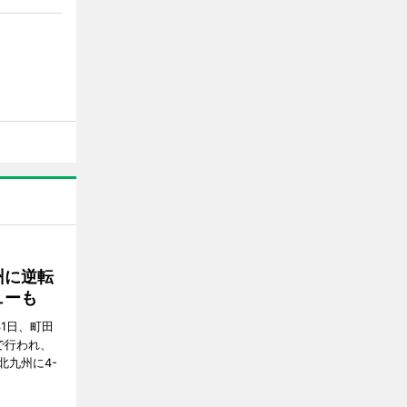
州に逆転
ューも
31日、町田
で行われ、
北九州に4-