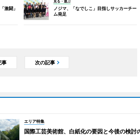
見る・遊ぶ
「激闘」
ノジマ、「なでしこ」目指しサッカーチー
ム発足
記事
次の記事
エリア特集
国際工芸美術館、白紙化の要因と今後の検討