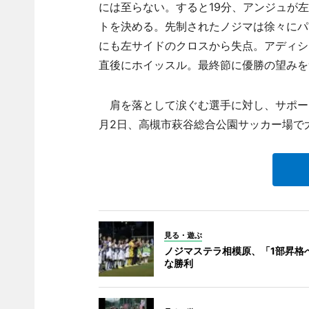
には至らない。すると19分、アンジュが
トを決める。先制されたノジマは徐々にパ
にも左サイドのクロスから失点。アディシ
直後にホイッスル。最終節に優勝の望みを
肩を落として涙ぐむ選手に対し、サポータ
月2日、高槻市萩谷総合公園サッカー場で
見る・遊ぶ
ノジマステラ相模原、「1部昇格
な勝利