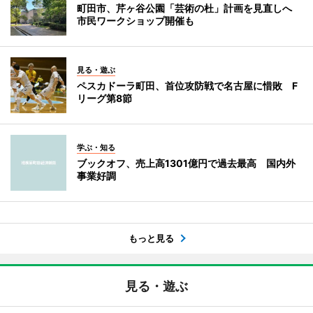
町田市、芹ヶ谷公園「芸術の杜」計画を見直しへ
市民ワークショップ開催も
見る・遊ぶ
ペスカドーラ町田、首位攻防戦で名古屋に惜敗 F
リーグ第8節
学ぶ・知る
ブックオフ、売上高1301億円で過去最高 国内外
事業好調
もっと見る
見る・遊ぶ