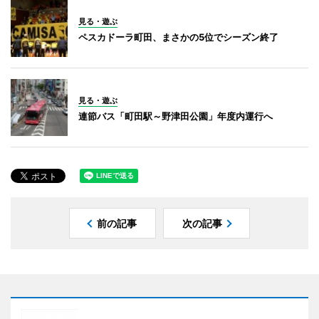
見る・遊ぶ
ペスカドーラ町田、まさかの5位でシーズン終了
見る・遊ぶ
連節バス「町田駅～野津田公園」年度内運行へ
前の記事
次の記事