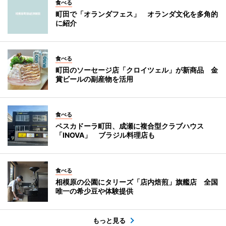
食べる
町田で「オランダフェス」 オランダ文化を多角的
に紹介
食べる
町田のソーセージ店「クロイツェル」が新商品 金
賞ビールの副産物を活用
食べる
ペスカドーラ町田、成瀬に複合型クラブハウス
「INOVA」 ブラジル料理店も
食べる
相模原の公園にタリーズ「店内焙煎」旗艦店 全国
唯一の希少豆や体験提供
もっと見る