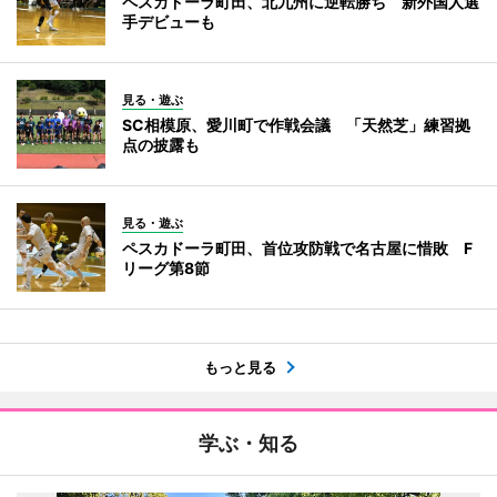
ペスカドーラ町田、北九州に逆転勝ち 新外国人選
手デビューも
見る・遊ぶ
SC相模原、愛川町で作戦会議 「天然芝」練習拠
点の披露も
見る・遊ぶ
ペスカドーラ町田、首位攻防戦で名古屋に惜敗 F
リーグ第8節
もっと見る
学ぶ・知る