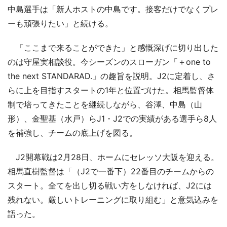
中島選手は「新人ホストの中島です。接客だけでなくプレ
ーも頑張りたい」と続ける。
「ここまで来ることができた」と感慨深げに切り出した
のは守屋実相談役。今シーズンのスローガン「＋one to
the next STANDARAD.」の趣旨を説明。J2に定着し、さ
らに上を目指すスタートの1年と位置づけた。相馬監督体
制で培ってきたことを継続しながら、谷澤、中島（山
形）、金聖基（水戸）らJ1・J2での実績がある選手ら8人
を補強し、チームの底上げを図る。
J2開幕戦は2月28日、ホームにセレッソ大阪を迎える。
相馬直樹監督は「（J2で一番下）22番目のチームからの
スタート。全てを出し切る戦い方をしなければ、J2には
残れない。厳しいトレーニングに取り組む」と意気込みを
語った。