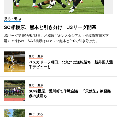
見る・遊ぶ
SC相模原、熊本と引き分け J3リーグ開幕
J3リーグ第1節が8月8日、相模原ギオンスタジアム（相模原市南区下
溝）で行われ、SC相模原はロアッソ熊本と0-0で引き分けた。
見る・遊ぶ
ペスカドーラ町田、北九州に逆転勝ち 新外国人選
手デビューも
見る・遊ぶ
SC相模原、愛川町で作戦会議 「天然芝」練習拠
点の披露も
学ぶ・知る