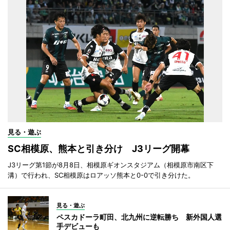
見る・遊ぶ
SC相模原、熊本と引き分け J3リーグ開幕
J3リーグ第1節が8月8日、相模原ギオンスタジアム（相模原市南区下
溝）で行われ、SC相模原はロアッソ熊本と0-0で引き分けた。
見る・遊ぶ
ペスカドーラ町田、北九州に逆転勝ち 新外国人選
手デビューも