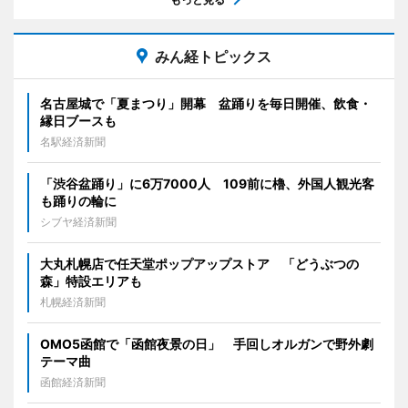
みん経トピックス
名古屋城で「夏まつり」開幕 盆踊りを毎日開催、飲食・
縁日ブースも
名駅経済新聞
「渋谷盆踊り」に6万7000人 109前に櫓、外国人観光客
も踊りの輪に
シブヤ経済新聞
大丸札幌店で任天堂ポップアップストア 「どうぶつの
森」特設エリアも
札幌経済新聞
OMO5函館で「函館夜景の日」 手回しオルガンで野外劇
テーマ曲
函館経済新聞