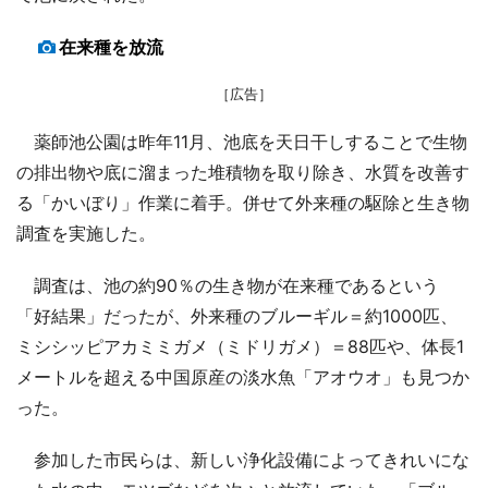
在来種を放流
［広告］
薬師池公園は昨年11月、池底を天日干しすることで生物
の排出物や底に溜まった堆積物を取り除き、水質を改善す
る「かいぼり」作業に着手。併せて外来種の駆除と生き物
調査を実施した。
調査は、池の約90％の生き物が在来種であるという
「好結果」だったが、外来種のブルーギル＝約1000匹、
ミシシッピアカミミガメ（ミドリガメ）＝88匹や、体長1
メートルを超える中国原産の淡水魚「アオウオ」も見つか
った。
参加した市民らは、新しい浄化設備によってきれいにな