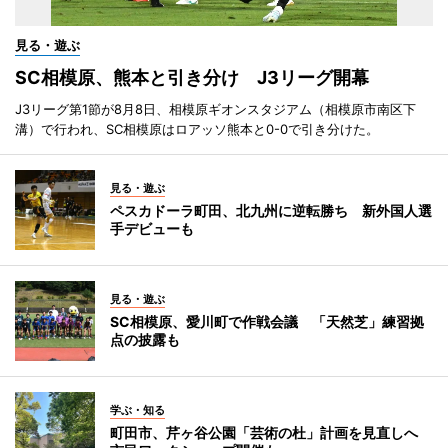
見る・遊ぶ
SC相模原、熊本と引き分け J3リーグ開幕
J3リーグ第1節が8月8日、相模原ギオンスタジアム（相模原市南区下
溝）で行われ、SC相模原はロアッソ熊本と0-0で引き分けた。
見る・遊ぶ
ペスカドーラ町田、北九州に逆転勝ち 新外国人選
手デビューも
見る・遊ぶ
SC相模原、愛川町で作戦会議 「天然芝」練習拠
点の披露も
学ぶ・知る
町田市、芹ヶ谷公園「芸術の杜」計画を見直しへ