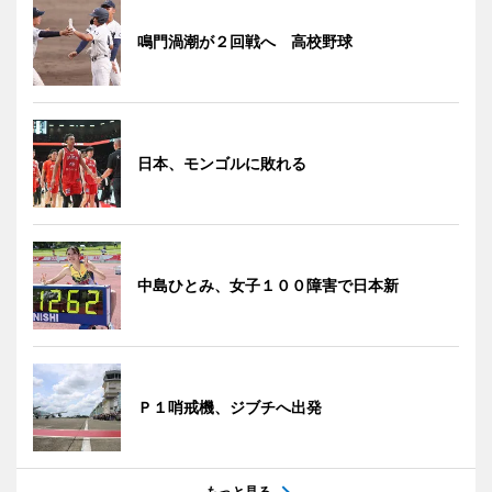
鳴門渦潮が２回戦へ 高校野球
日本、モンゴルに敗れる
中島ひとみ、女子１００障害で日本新
Ｐ１哨戒機、ジブチへ出発
もっと見る