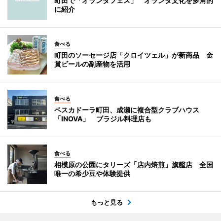
町田で「オランダフェス」 オランダ文化を多角的
に紹介
食べる
町田のソーセージ店「クロイツェル」が新商品 金
賞ビールの副産物を活用
食べる
ペスカドーラ町田、成瀬に複合型クラブハウス
「INOVA」 ブラジル料理店も
食べる
相模原の公園にタリーズ「店内焙煎」旗艦店 全国
唯一の希少豆や体験提供
もっと見る