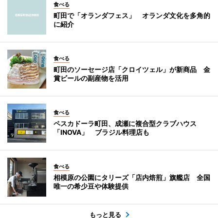
食べる
町田で「オランダフェス」 オランダ文化を多角的
に紹介
食べる
町田のソーセージ店「クロイツェル」が新商品 金
賞ビールの副産物を活用
食べる
ペスカドーラ町田、成瀬に複合型クラブハウス
「INOVA」 ブラジル料理店も
食べる
相模原の公園にタリーズ「店内焙煎」旗艦店 全国
唯一の希少豆や体験提供
もっと見る