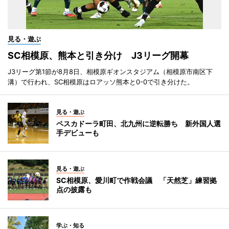
見る・遊ぶ
SC相模原、熊本と引き分け J3リーグ開幕
J3リーグ第1節が8月8日、相模原ギオンスタジアム（相模原市南区下
溝）で行われ、SC相模原はロアッソ熊本と0-0で引き分けた。
見る・遊ぶ
ペスカドーラ町田、北九州に逆転勝ち 新外国人選
手デビューも
見る・遊ぶ
SC相模原、愛川町で作戦会議 「天然芝」練習拠
点の披露も
学ぶ・知る