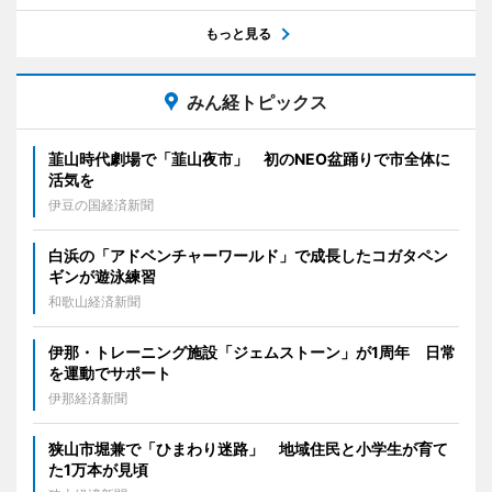
もっと見る
みん経トピックス
韮山時代劇場で「韮山夜市」 初のNEO盆踊りで市全体に
活気を
伊豆の国経済新聞
白浜の「アドベンチャーワールド」で成長したコガタペン
ギンが遊泳練習
和歌山経済新聞
伊那・トレーニング施設「ジェムストーン」が1周年 日常
を運動でサポート
伊那経済新聞
狭山市堀兼で「ひまわり迷路」 地域住民と小学生が育て
た1万本が見頃