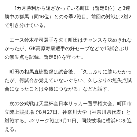
1カ月勝利から遠ざかっている町田（暫定8位）と3連
勝中の群馬（同16位）との今季2戦目。前回の対戦は2対2
で引き分けている。
エース鈴木孝司選手を欠く町田はチャンスを決めきれな
かったが、GK髙原寿康選手の好セーブなどで15試合ぶり
の無失点を記録。暫定8位を守った。
町田の相馬直樹監督は試合後、「久しぶりに勝ちたかっ
たが、何試合か覚えていないぐらい、久しぶりの無失点試
合になったことは今後につながる」などと話す。
次の公式戦は天皇杯全日本サッカー選手権大会。町田市
立陸上競技場で8月27日、神奈川大学（神奈川県代表）と
対戦する。J2リーグ戦は9月11日、同競技場に横浜FCを迎
える。