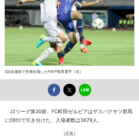
2試合連続で先発出場したFW戸島章選手（右）
J2リーグ第30節、FC町田ゼルビアはザスパクサツ群馬
に0対0で引き分けた。入場者数は3679人。
［広告］