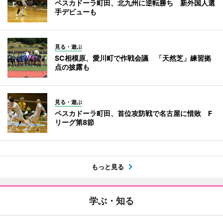
ペスカドーラ町田、北九州に逆転勝ち 新外国人選
手デビューも
見る・遊ぶ
SC相模原、愛川町で作戦会議 「天然芝」練習拠
点の披露も
見る・遊ぶ
ペスカドーラ町田、首位攻防戦で名古屋に惜敗 F
リーグ第8節
もっと見る
学ぶ・知る