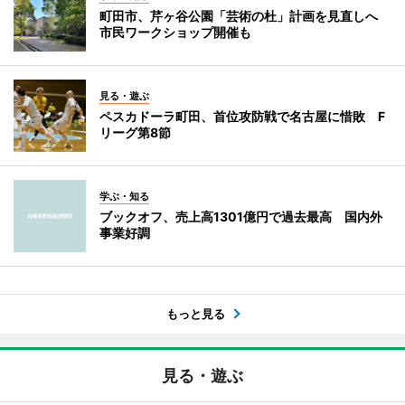
町田市、芹ヶ谷公園「芸術の杜」計画を見直しへ
市民ワークショップ開催も
見る・遊ぶ
ペスカドーラ町田、首位攻防戦で名古屋に惜敗 F
リーグ第8節
学ぶ・知る
ブックオフ、売上高1301億円で過去最高 国内外
事業好調
もっと見る
見る・遊ぶ