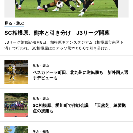
見る・遊ぶ
SC相模原、熊本と引き分け J3リーグ開幕
J3リーグ第1節が8月8日、相模原ギオンスタジアム（相模原市南区下
溝）で行われ、SC相模原はロアッソ熊本と0-0で引き分けた。
見る・遊ぶ
ペスカドーラ町田、北九州に逆転勝ち 新外国人選
手デビューも
見る・遊ぶ
SC相模原、愛川町で作戦会議 「天然芝」練習拠
点の披露も
学ぶ・知る