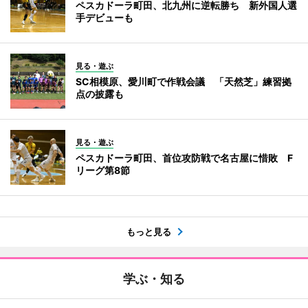
ペスカドーラ町田、北九州に逆転勝ち 新外国人選
手デビューも
見る・遊ぶ
SC相模原、愛川町で作戦会議 「天然芝」練習拠
点の披露も
見る・遊ぶ
ペスカドーラ町田、首位攻防戦で名古屋に惜敗 F
リーグ第8節
もっと見る
学ぶ・知る