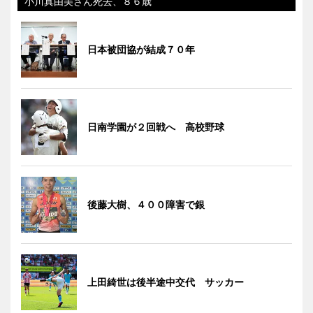
小川真由美さん死去、８６歳
日本被団協が結成７０年
日南学園が２回戦へ 高校野球
後藤大樹、４００障害で銀
上田綺世は後半途中交代 サッカー