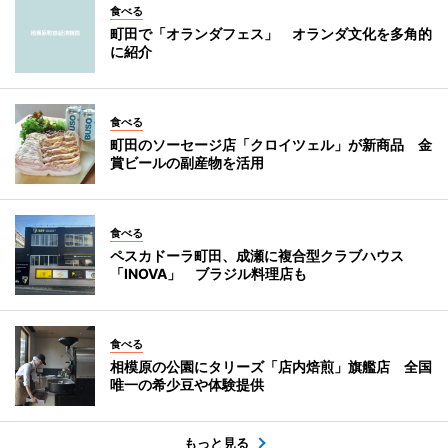
食べる
町田で「オランダフェス」 オランダ文化を多角的
に紹介
食べる
町田のソーセージ店「クロイツェル」が新商品 金
賞ビールの副産物を活用
食べる
ペスカドーラ町田、成瀬に複合型クラブハウス
「INOVA」 ブラジル料理店も
食べる
相模原の公園にタリーズ「店内焙煎」旗艦店 全国
唯一の希少豆や体験提供
もっと見る