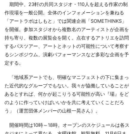
期間中、23軒の共同スタジオ・110人を超える作家の制
作現場を一般公開。全体のインフォメーションを兼ねる
「アートラボはしもと」では関連企画「SOMETHINKS」
を開催。参加スタジオから複数名のアーティストが企画を
持ち寄り、複数の展覧会を開く。点在するアトリエを訪問
するバスツアー、アートとネットの可能性について考察す
るシンポジウム、演劇パフォーマンスなど多彩な企画を予
定する。
「地域系アートでも、明確なマニフェストの下に集まっ
た近代的なグループでもない。我々が協働していることが
あるとすれば、何かが起こりうる可能性が高い『場』をど
のように作っていけばいいかを共に考えていくことだろ
う」（運営団体メンバーの山根一晃さん）。
開催時間は10時～18時。オープンのスケジュールは各ス
タジオによって異なる。水曜休館。観覧無料。11月6日ま