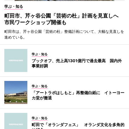
学ぶ・知る
町田市、芹ヶ谷公園「芸術の杜」計画を見直しへ
市民ワークショップ開催も
町田市は、芹ヶ谷公園「芸術の杜」整備計画について、大幅な見直しを
進めている。
学ぶ・知る
ブックオフ、売上高1301億円で過去最高 国内外
事業好調
学ぶ・知る
「アートラボはしもと」再整備白紙に イトーヨー
カ堂が撤退
学ぶ・知る
町田で「オランダフェス」 オランダ文化を多角的