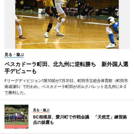
見る・遊ぶ
ペスカドーラ町田、北九州に逆転勝ち 新外国人選
手デビューも
Fリーグディビジョン1第10節が7月31日、町田市立総合体育館（町田市
南成瀬5）で行われ、ペスカドーラ町田がボルクバレット北九州に4-2
で勝利した。
見る・遊ぶ
SC相模原、愛川町で作戦会議 「天然芝」練習拠
点の披露も