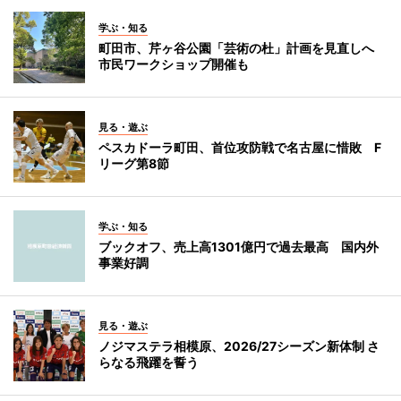
学ぶ・知る
町田市、芹ヶ谷公園「芸術の杜」計画を見直しへ
市民ワークショップ開催も
見る・遊ぶ
ペスカドーラ町田、首位攻防戦で名古屋に惜敗 F
リーグ第8節
学ぶ・知る
ブックオフ、売上高1301億円で過去最高 国内外
事業好調
見る・遊ぶ
ノジマステラ相模原、2026/27シーズン新体制 さ
らなる飛躍を誓う