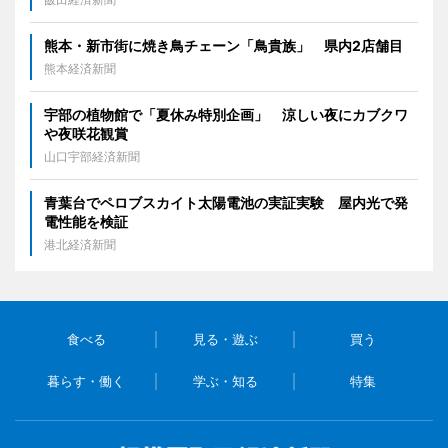
熊本・新市街に焼き鳥チェーン「鳥貴族」 県内2店舗目
熊本経済新聞
宇部の植物館で「夏休み特別企画」 涼しい夜にカブクワ
や夜咲花観賞
山口宇部経済新聞
青葉台でペロブスカイト太陽電池の実証実験 屋内光で発
電性能を検証
港北経済新聞
食べる
見る・遊ぶ
買う
暮らす・働く
学ぶ・知る
特集