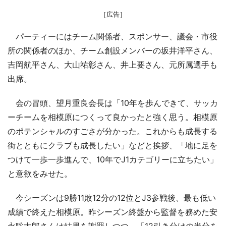
［広告］
パーティーにはチーム関係者、スポンサー、議会・市役
所の関係者のほか、チーム創設メンバーの坂井洋平さん、
吉岡航平さん、大山祐彰さん、井上要さん、元所属選手も
出席。
会の冒頭、望月重良会長は「10年を歩んできて、サッカ
ーチームを相模原につくって良かったと強く思う。相模原
のポテンシャルのすごさが分かった。これからも成長する
街とともにクラブも成長したい」などと挨拶、「地に足を
つけて一歩一歩進んで、10年でJ1カテゴリーに立ちたい」
と意欲をみせた。
今シーズンは9勝11敗12分の12位とJ3参戦後、最も低い
成績で終えた相模原。昨シーズン終盤から監督を務めた安
永聡太郎さんは結果を謝罪しつつ、「12引き分けの半分を