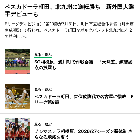
ペスカドーラ町田、北九州に逆転勝ち 新外国人選
手デビューも
Fリーグディビジョン1第10節が7月31日、町田市立総合体育館（町田市
南成瀬5）で行われ、ペスカドーラ町田がボルクバレット北九州に4-2
で勝利した。
見る・遊ぶ
SC相模原、愛川町で作戦会議 「天然芝」練習拠
点の披露も
見る・遊ぶ
ペスカドーラ町田、首位攻防戦で名古屋に惜敗 F
リーグ第8節
見る・遊ぶ
ノジマステラ相模原、2026/27シーズン新体制 さ
らなる飛躍を誓う