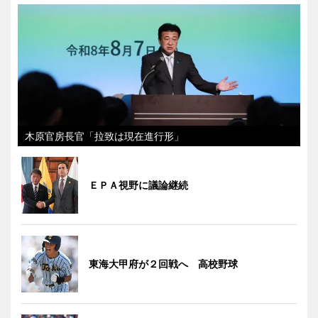
木原官房長官「拉致は現在進行形」
ＥＰＡ視野に議論継続
東海大甲府が２回戦へ 高校野球