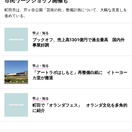
市民ワークショップ開催も
町田市は、芹ヶ谷公園「芸術の杜」整備計画について、大幅な見直しを
進めている。
学ぶ・知る
ブックオフ、売上高1301億円で過去最高 国内外
事業好調
学ぶ・知る
「アートラボはしもと」再整備白紙に イトーヨー
カ堂が撤退
学ぶ・知る
町田で「オランダフェス」 オランダ文化を多角的
に紹介