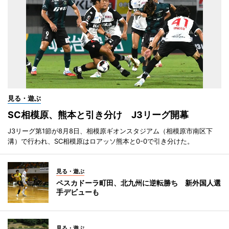
見る・遊ぶ
SC相模原、熊本と引き分け J3リーグ開幕
J3リーグ第1節が8月8日、相模原ギオンスタジアム（相模原市南区下
溝）で行われ、SC相模原はロアッソ熊本と0-0で引き分けた。
見る・遊ぶ
ペスカドーラ町田、北九州に逆転勝ち 新外国人選
手デビューも
見る・遊ぶ