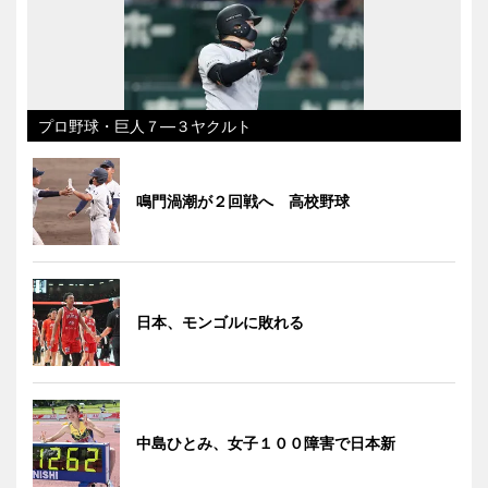
プロ野球・巨人７―３ヤクルト
鳴門渦潮が２回戦へ 高校野球
日本、モンゴルに敗れる
中島ひとみ、女子１００障害で日本新