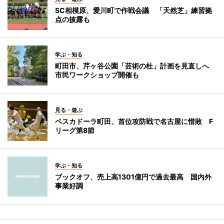
SC相模原、愛川町で作戦会議 「天然芝」練習拠
点の披露も
学ぶ・知る
町田市、芹ヶ谷公園「芸術の杜」計画を見直しへ
市民ワークショップ開催も
見る・遊ぶ
ペスカドーラ町田、首位攻防戦で名古屋に惜敗 F
リーグ第8節
学ぶ・知る
ブックオフ、売上高1301億円で過去最高 国内外
事業好調