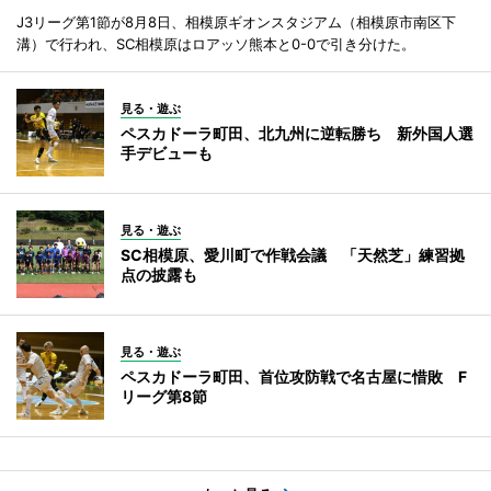
J3リーグ第1節が8月8日、相模原ギオンスタジアム（相模原市南区下
溝）で行われ、SC相模原はロアッソ熊本と0-0で引き分けた。
見る・遊ぶ
ペスカドーラ町田、北九州に逆転勝ち 新外国人選
手デビューも
見る・遊ぶ
SC相模原、愛川町で作戦会議 「天然芝」練習拠
点の披露も
見る・遊ぶ
ペスカドーラ町田、首位攻防戦で名古屋に惜敗 F
リーグ第8節