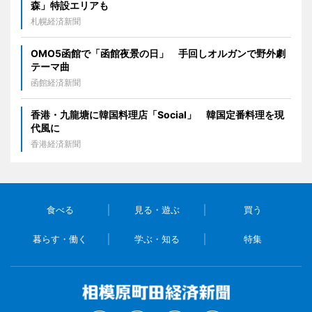
森」特設エリアも
札幌経済新聞
OMO5函館で「函館夜景の日」 手回しオルガンで野外劇
テーマ曲
函館経済新聞
香港・九龍塘に韓国料理店「Social」 韓国定番料理を現
代風に
香港経済新聞
食べる
見る・遊ぶ
買う
暮らす・働く
学ぶ・知る
特集