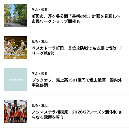
学ぶ・知る
町田市、芹ヶ谷公園「芸術の杜」計画を見直しへ
市民ワークショップ開催も
見る・遊ぶ
ペスカドーラ町田、首位攻防戦で名古屋に惜敗 F
リーグ第8節
学ぶ・知る
ブックオフ、売上高1301億円で過去最高 国内外
事業好調
見る・遊ぶ
ノジマステラ相模原、2026/27シーズン新体制 さ
らなる飛躍を誓う