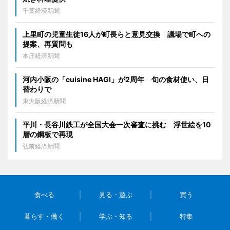
千葉経済新聞
上里町の児童生徒16人が町長らと意見交換 議場で町への
提案、再質問も
本庄経済新聞
河内小阪の「cuisine HAGI」が2周年 旬の食材使い、日
替わりで
東大阪経済新聞
平川・長谷川鉄工が全国大会一次審査に挑む 浮世絵を10
層の鋼板で再現
弘前経済新聞
食べる
見る・遊ぶ
買う
暮らす・働く
学ぶ・知る
特集