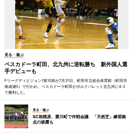
見る・遊ぶ
ペスカドーラ町田、北九州に逆転勝ち 新外国人選
手デビューも
Fリーグディビジョン1第10節が7月31日、町田市立総合体育館（町田市
南成瀬5）で行われ、ペスカドーラ町田がボルクバレット北九州に4-2
で勝利した。
見る・遊ぶ
SC相模原、愛川町で作戦会議 「天然芝」練習拠
点の披露も