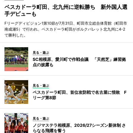
ペスカドーラ町田、北九州に逆転勝ち 新外国人選
手デビューも
Fリーグディビジョン1第10節が7月31日、町田市立総合体育館（町田市
南成瀬5）で行われ、ペスカドーラ町田がボルクバレット北九州に4-2
で勝利した。
見る・遊ぶ
SC相模原、愛川町で作戦会議 「天然芝」練習拠
点の披露も
見る・遊ぶ
ペスカドーラ町田、首位攻防戦で名古屋に惜敗 F
リーグ第8節
見る・遊ぶ
ノジマステラ相模原、2026/27シーズン新体制 さ
らなる飛躍を誓う