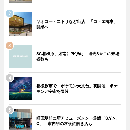
ヤオコー・ニトリなど出店 「コトエ橋本」
開業へ
SC相模原、湘南にPK負け 過去3番目の来場
者数も
相模原市で「ポケモン天文台」初開催 ポケ
モンと宇宙を冒険
町田駅前に新アミューズメント施設「S.Y.N.
C」 市内初の常設謎解き店も