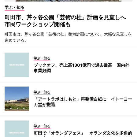
学ぶ・知る
町田市、芹ヶ谷公園「芸術の杜」計画を見直しへ
市民ワークショップ開催も
町田市は、芹ヶ谷公園「芸術の杜」整備計画について、大幅な見直しを
進めている。
学ぶ・知る
ブックオフ、売上高1301億円で過去最高 国内外
事業好調
学ぶ・知る
「アートラボはしもと」再整備白紙に イトーヨー
カ堂が撤退
学ぶ・知る
町田で「オランダフェス」 オランダ文化を多角的