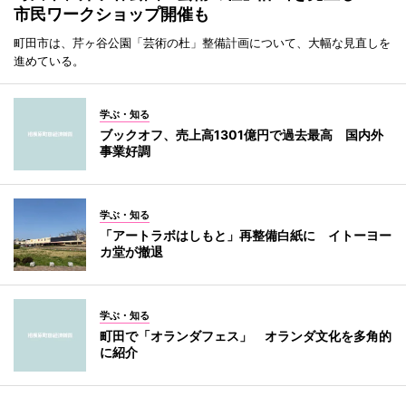
市民ワークショップ開催も
町田市は、芹ヶ谷公園「芸術の杜」整備計画について、大幅な見直しを
進めている。
学ぶ・知る
ブックオフ、売上高1301億円で過去最高 国内外
事業好調
学ぶ・知る
「アートラボはしもと」再整備白紙に イトーヨー
カ堂が撤退
学ぶ・知る
町田で「オランダフェス」 オランダ文化を多角的
に紹介