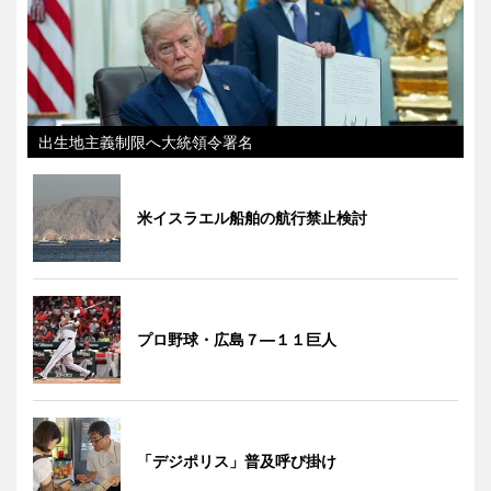
出生地主義制限へ大統領令署名
米イスラエル船舶の航行禁止検討
プロ野球・広島７―１１巨人
「デジポリス」普及呼び掛け