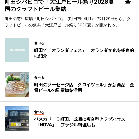
町田シバヒロで「大江戸ビール祭り2026夏」 全
国のクラフトビール集結
町田の芝生広場「町田シバヒロ」（町田市中町1）で7月29日から、ク
ラフトビールの祭典「大江戸ビール祭り2026夏」が開かれる。
食べる
町田で「オランダフェス」 オランダ文化を多角的
に紹介
食べる
町田のソーセージ店「クロイツェル」が新商品 金
賞ビールの副産物を活用
食べる
ペスカドーラ町田、成瀬に複合型クラブハウス
「INOVA」 ブラジル料理店も