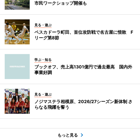
市民ワークショップ開催も
見る・遊ぶ
ペスカドーラ町田、首位攻防戦で名古屋に惜敗 F
リーグ第8節
学ぶ・知る
ブックオフ、売上高1301億円で過去最高 国内外
事業好調
見る・遊ぶ
ノジマステラ相模原、2026/27シーズン新体制 さ
らなる飛躍を誓う
もっと見る