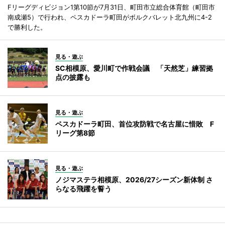
Fリーグディビジョン1第10節が7月31日、町田市立総合体育館（町田市
南成瀬5）で行われ、ペスカドーラ町田がボルクバレット北九州に4-2
で勝利した。
見る・遊ぶ
SC相模原、愛川町で作戦会議 「天然芝」練習拠
点の披露も
見る・遊ぶ
ペスカドーラ町田、首位攻防戦で名古屋に惜敗 F
リーグ第8節
見る・遊ぶ
ノジマステラ相模原、2026/27シーズン新体制 さ
らなる飛躍を誓う