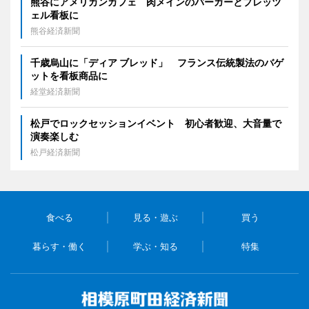
熊谷にアメリカンカフェ 肉メインのバーガーとプレッツ
ェル看板に
熊谷経済新聞
千歳烏山に「ディア ブレッド」 フランス伝統製法のバゲ
ットを看板商品に
経堂経済新聞
松戸でロックセッションイベント 初心者歓迎、大音量で
演奏楽しむ
松戸経済新聞
食べる
見る・遊ぶ
買う
暮らす・働く
学ぶ・知る
特集