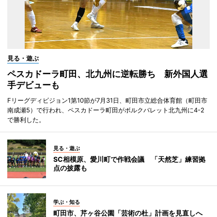
見る・遊ぶ
ペスカドーラ町田、北九州に逆転勝ち 新外国人選
手デビューも
Fリーグディビジョン1第10節が7月31日、町田市立総合体育館（町田市
南成瀬5）で行われ、ペスカドーラ町田がボルクバレット北九州に4-2
で勝利した。
見る・遊ぶ
SC相模原、愛川町で作戦会議 「天然芝」練習拠
点の披露も
学ぶ・知る
町田市、芹ヶ谷公園「芸術の杜」計画を見直しへ