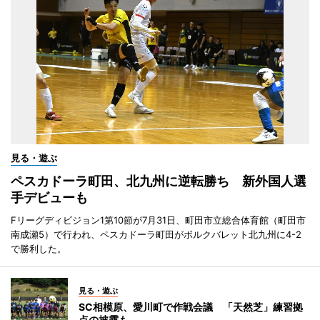
見る・遊ぶ
ペスカドーラ町田、北九州に逆転勝ち 新外国人選
手デビューも
Fリーグディビジョン1第10節が7月31日、町田市立総合体育館（町田市
南成瀬5）で行われ、ペスカドーラ町田がボルクバレット北九州に4-2
で勝利した。
見る・遊ぶ
SC相模原、愛川町で作戦会議 「天然芝」練習拠
点の披露も