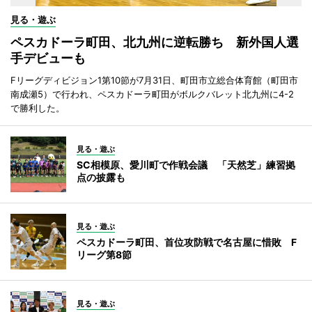
見る・遊ぶ
ペスカドーラ町田、北九州に逆転勝ち 新外国人選
手デビューも
Fリーグディビジョン1第10節が7月31日、町田市立総合体育館（町田市
南成瀬5）で行われ、ペスカドーラ町田がボルクバレット北九州に4-2
で勝利した。
見る・遊ぶ
SC相模原、愛川町で作戦会議 「天然芝」練習拠
点の披露も
見る・遊ぶ
ペスカドーラ町田、首位攻防戦で名古屋に惜敗 F
リーグ第8節
見る・遊ぶ