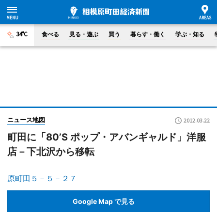
34°C
食べる
見る・遊ぶ
買う
暮らす・働く
学ぶ・知る
ニュース地図
2012.03.22
町田に「80’S ポップ・アバンギャルド」洋服
店－下北沢から移転
原町田５－５－２７
Google Map で見る