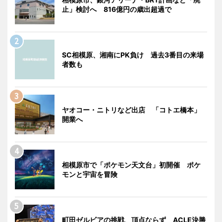
止」検討へ 816億円の歳出超過で
SC相模原、湘南にPK負け 過去3番目の来場
者数も
ヤオコー・ニトリなど出店 「コトエ橋本」
開業へ
相模原市で「ポケモン天文台」初開催 ポケ
モンと宇宙を冒険
町田ゼルビアの挑戦、頂点ならず ACLE決勝