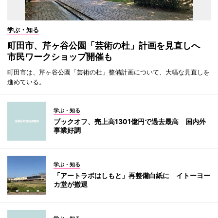
学ぶ・知る
町田市、芹ヶ谷公園「芸術の杜」計画を見直しへ
市民ワークショップ開催も
町田市は、芹ヶ谷公園「芸術の杜」整備計画について、大幅な見直しを
進めている。
学ぶ・知る
ブックオフ、売上高1301億円で過去最高 国内外
事業好調
学ぶ・知る
「アートラボはしもと」再整備白紙に イトーヨー
カ堂が撤退