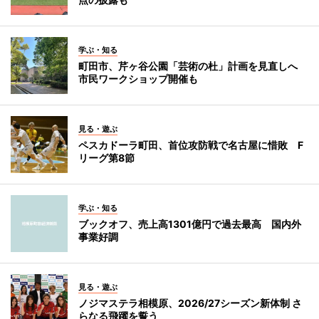
学ぶ・知る
町田市、芹ヶ谷公園「芸術の杜」計画を見直しへ
市民ワークショップ開催も
見る・遊ぶ
ペスカドーラ町田、首位攻防戦で名古屋に惜敗 F
リーグ第8節
学ぶ・知る
ブックオフ、売上高1301億円で過去最高 国内外
事業好調
見る・遊ぶ
ノジマステラ相模原、2026/27シーズン新体制 さ
らなる飛躍を誓う