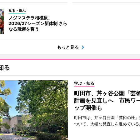
見る・遊ぶ
ノジマステラ相模原、
2026/27シーズン新体制 さら
なる飛躍を誓う
もっと見る
知る
学ぶ・知る
町田市、芹ヶ谷公園「芸
計画を見直しへ 市民ワ
ップ開催も
町田市は、芹ヶ谷公園「芸術の杜」
ついて、大幅な見直しを進めている