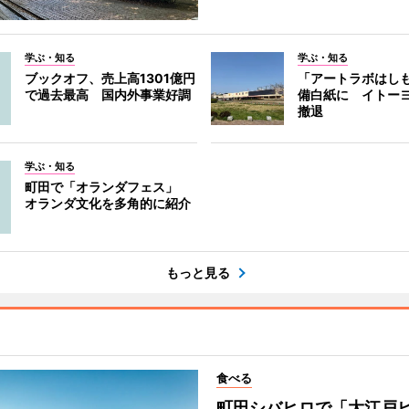
学ぶ・知る
学ぶ・知る
ブックオフ、売上高1301億円
「アートラボはし
で過去最高 国内外事業好調
備白紙に イトー
撤退
学ぶ・知る
町田で「オランダフェス」
オランダ文化を多角的に紹介
もっと見る
食べる
町田シバヒロで「大江戸