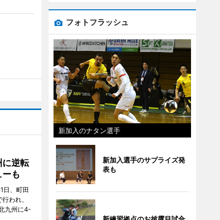
フォトフラッシュ
新加入のナタン選手
新加入選手のサプライズ発
州に逆転
表も
ューも
31日、町田
で行われ、
北九州に4-
新練習拠点のお披露目試合