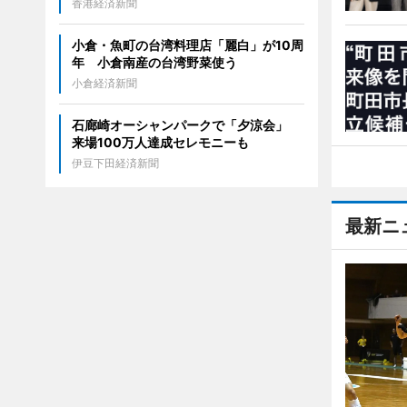
香港経済新聞
小倉・魚町の台湾料理店「麗白」が10周
年 小倉南産の台湾野菜使う
小倉経済新聞
石廊崎オーシャンパークで「夕涼会」
来場100万人達成セレモニーも
伊豆下田経済新聞
最新ニ