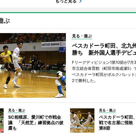
もっと見る
遊ぶ
見る・遊ぶ
ペスカドーラ町田、北九
勝ち 新外国人選手デビ
Fリーグディビジョン1第10節が7月
市立総合体育館（町田市南成瀬5）
ペスカドーラ町田がボルクバレット
2で勝利した。
見る・遊ぶ
見る・遊ぶ
SC相模原、愛川町で作戦会
ペスカドーラ町田
議 「天然芝」練習拠点の披
戦で名古屋に惜敗
露も
第8節