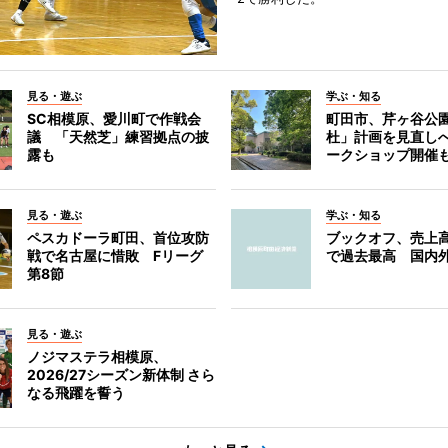
見る・遊ぶ
学ぶ・知る
SC相模原、愛川町で作戦会
町田市、芹ヶ谷公
議 「天然芝」練習拠点の披
杜」計画を見直し
露も
ークショップ開催
見る・遊ぶ
学ぶ・知る
ペスカドーラ町田、首位攻防
ブックオフ、売上高
戦で名古屋に惜敗 Fリーグ
で過去最高 国内
第8節
見る・遊ぶ
ノジマステラ相模原、
2026/27シーズン新体制 さら
なる飛躍を誓う