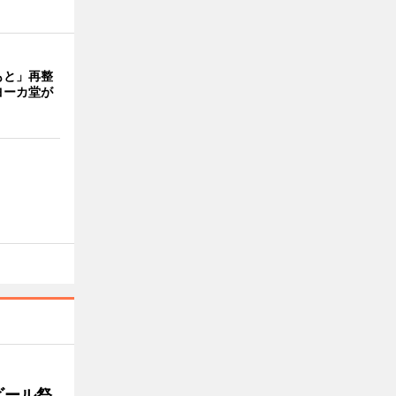
もと」再整
ヨーカ堂が
ビール祭