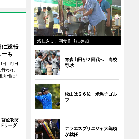
悠仁さま、朝食作りに参加
州に逆転
ューも
青森山田が２回戦へ 高校
31日、町田
野球
で行われ、
北九州に4-
松山は２６位 米男子ゴル
フ
、首位攻防
 Fリーグ
デラエスプリエジャ大統領
が就任