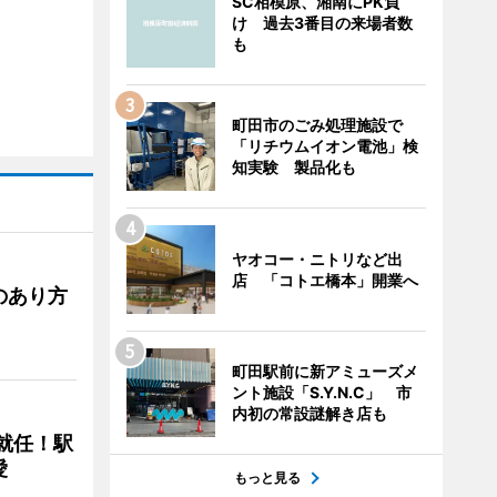
SC相模原、湘南にPK負
け 過去3番目の来場者数
も
町田市のごみ処理施設で
「リチウムイオン電池」検
知実験 製品化も
ヤオコー・ニトリなど出
店 「コトエ橋本」開業へ
のあり方
町田駅前に新アミューズメ
ント施設「S.Y.N.C」 市
内初の常設謎解き店も
に就任！駅
愛
もっと見る