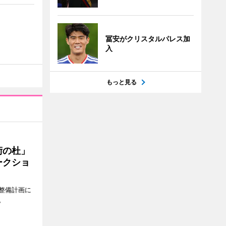
冨安がクリスタルパレス加
入
もっと見る
術の杜」
ークショ
整備計画に
。