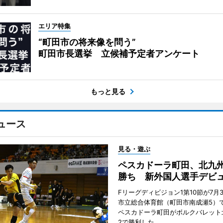
エリア特集
“町田市の将来像を問う”
町田市長選挙 立候補予定者アンケート
もっと見る
ュース
見る・遊ぶ
ペスカドーラ町田、北九
勝ち 新外国人選手デビ
Fリーグディビジョン1第10節が7月
市立総合体育館（町田市南成瀬5）
ペスカドーラ町田がボルクバレット
2で勝利した。