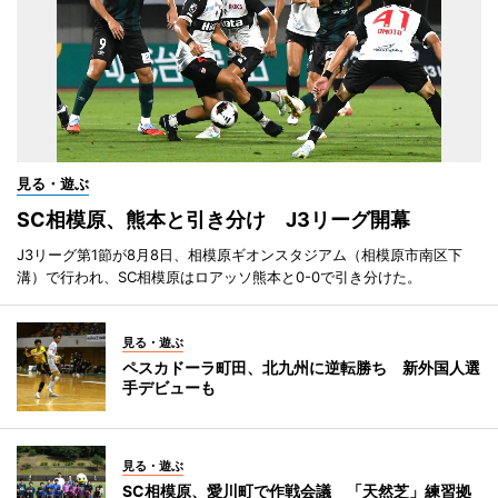
見る・遊ぶ
SC相模原、熊本と引き分け J3リーグ開幕
J3リーグ第1節が8月8日、相模原ギオンスタジアム（相模原市南区下
溝）で行われ、SC相模原はロアッソ熊本と0-0で引き分けた。
見る・遊ぶ
ペスカドーラ町田、北九州に逆転勝ち 新外国人選
手デビューも
見る・遊ぶ
SC相模原、愛川町で作戦会議 「天然芝」練習拠