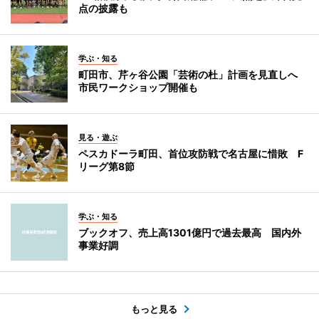
点の披露も
学ぶ・知る
町田市、芹ヶ谷公園「芸術の杜」計画を見直しへ
市民ワークショップ開催も
見る・遊ぶ
ペスカドーラ町田、首位攻防戦で名古屋に惜敗 F
リーグ第8節
学ぶ・知る
ブックオフ、売上高1301億円で過去最高 国内外
事業好調
もっと見る