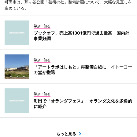
町田市は、芹ヶ谷公園「芸術の杜」整備計画について、大幅な見直しを
進めている。
学ぶ・知る
ブックオフ、売上高1301億円で過去最高 国内外
事業好調
学ぶ・知る
「アートラボはしもと」再整備白紙に イトーヨー
カ堂が撤退
学ぶ・知る
町田で「オランダフェス」 オランダ文化を多角的
に紹介
もっと見る