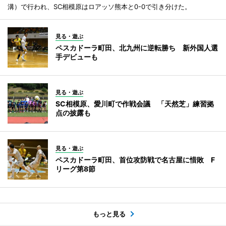
溝）で行われ、SC相模原はロアッソ熊本と0-0で引き分けた。
見る・遊ぶ
ペスカドーラ町田、北九州に逆転勝ち 新外国人選
手デビューも
見る・遊ぶ
SC相模原、愛川町で作戦会議 「天然芝」練習拠
点の披露も
見る・遊ぶ
ペスカドーラ町田、首位攻防戦で名古屋に惜敗 F
リーグ第8節
もっと見る