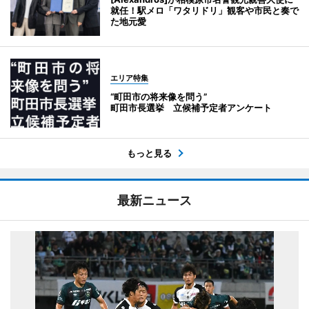
就任！駅メロ「ワタリドリ」観客や市民と奏で
た地元愛
エリア特集
“町田市の将来像を問う”
町田市長選挙 立候補予定者アンケート
もっと見る
最新ニュース