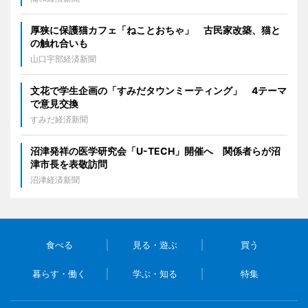
厚狭に保護猫カフェ「ねことおちゃ」 古民家改築、猫と
の触れ合いも
山口宇部経済新聞
文花で学生企画の「すみだタウンミーティング」 4テーマ
で意見交換
すみだ経済新聞
沼津発祥の医学研究会「U-TECH」開催へ 関係者らが沼
津市長を表敬訪問
沼津経済新聞
食べる
見る・遊ぶ
買う
暮らす・働く
学ぶ・知る
特集