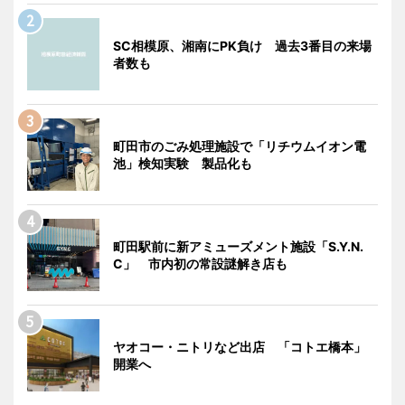
SC相模原、湘南にPK負け 過去3番目の来場
者数も
町田市のごみ処理施設で「リチウムイオン電
池」検知実験 製品化も
町田駅前に新アミューズメント施設「S.Y.N.
C」 市内初の常設謎解き店も
ヤオコー・ニトリなど出店 「コトエ橋本」
開業へ