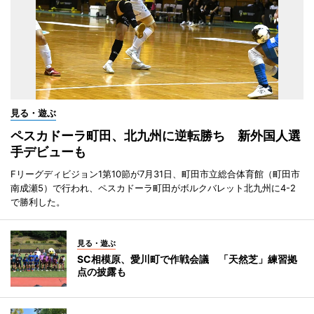
見る・遊ぶ
ペスカドーラ町田、北九州に逆転勝ち 新外国人選
手デビューも
Fリーグディビジョン1第10節が7月31日、町田市立総合体育館（町田市
南成瀬5）で行われ、ペスカドーラ町田がボルクバレット北九州に4-2
で勝利した。
見る・遊ぶ
SC相模原、愛川町で作戦会議 「天然芝」練習拠
点の披露も