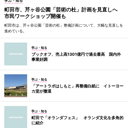
学ぶ・知る
町田市、芹ヶ谷公園「芸術の杜」計画を見直しへ
市民ワークショップ開催も
町田市は、芹ヶ谷公園「芸術の杜」整備計画について、大幅な見直しを
進めている。
学ぶ・知る
ブックオフ、売上高1301億円で過去最高 国内外
事業好調
学ぶ・知る
「アートラボはしもと」再整備白紙に イトーヨー
カ堂が撤退
学ぶ・知る
町田で「オランダフェス」 オランダ文化を多角的
に紹介