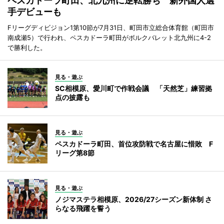
ペスカドーラ町田、北九州に逆転勝ち 新外国人選
手デビューも
Fリーグディビジョン1第10節が7月31日、町田市立総合体育館（町田市
南成瀬5）で行われ、ペスカドーラ町田がボルクバレット北九州に4-2
で勝利した。
見る・遊ぶ
SC相模原、愛川町で作戦会議 「天然芝」練習拠
点の披露も
見る・遊ぶ
ペスカドーラ町田、首位攻防戦で名古屋に惜敗 F
リーグ第8節
見る・遊ぶ
ノジマステラ相模原、2026/27シーズン新体制 さ
らなる飛躍を誓う