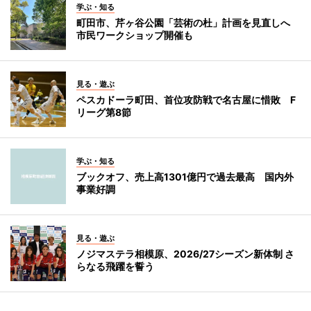
学ぶ・知る
町田市、芹ヶ谷公園「芸術の杜」計画を見直しへ
市民ワークショップ開催も
見る・遊ぶ
ペスカドーラ町田、首位攻防戦で名古屋に惜敗 F
リーグ第8節
学ぶ・知る
ブックオフ、売上高1301億円で過去最高 国内外
事業好調
見る・遊ぶ
ノジマステラ相模原、2026/27シーズン新体制 さ
らなる飛躍を誓う