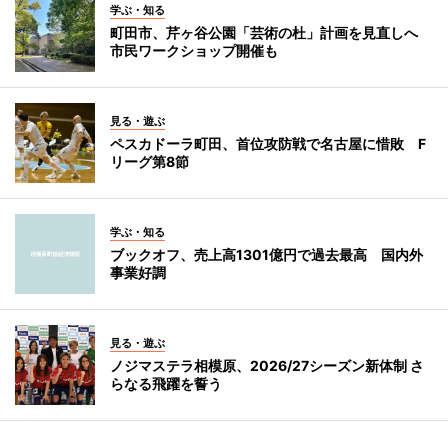
学ぶ・知る
町田市、芹ヶ谷公園「芸術の杜」計画を見直しへ
市民ワークショップ開催も
見る・遊ぶ
ペスカドーラ町田、首位攻防戦で名古屋に惜敗 F
リーグ第8節
学ぶ・知る
ブックオフ、売上高1301億円で過去最高 国内外
事業好調
見る・遊ぶ
ノジマステラ相模原、2026/27シーズン新体制 さ
らなる飛躍を誓う