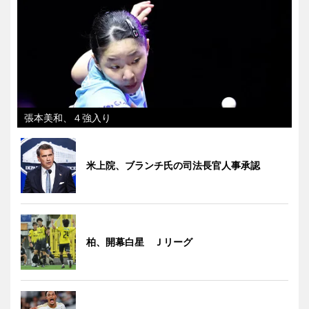
張本美和、４強入り
米上院、ブランチ氏の司法長官人事承認
柏、開幕白星 Ｊリーグ