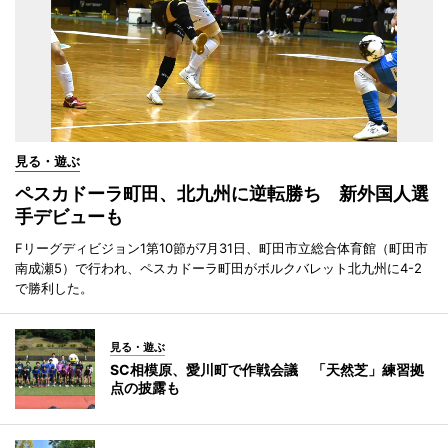
見る・遊ぶ
ペスカドーラ町田、北九州に逆転勝ち 新外国人選
手デビューも
Fリーグディビジョン1第10節が7月31日、町田市立総合体育館（町田市
南成瀬5）で行われ、ペスカドーラ町田がボルクバレット北九州に4-2
で勝利した。
見る・遊ぶ
SC相模原、愛川町で作戦会議 「天然芝」練習拠
点の披露も