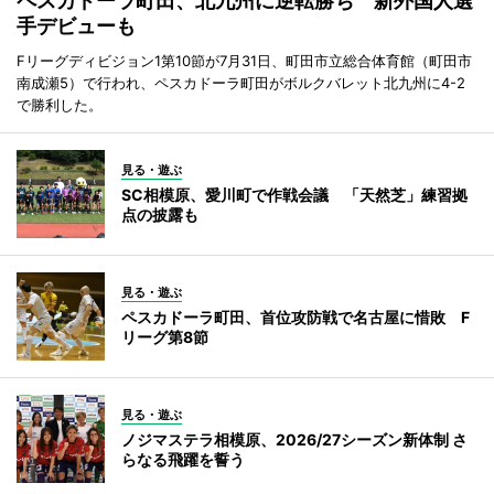
ペスカドーラ町田、北九州に逆転勝ち 新外国人選
手デビューも
Fリーグディビジョン1第10節が7月31日、町田市立総合体育館（町田市
南成瀬5）で行われ、ペスカドーラ町田がボルクバレット北九州に4-2
で勝利した。
見る・遊ぶ
SC相模原、愛川町で作戦会議 「天然芝」練習拠
点の披露も
見る・遊ぶ
ペスカドーラ町田、首位攻防戦で名古屋に惜敗 F
リーグ第8節
見る・遊ぶ
ノジマステラ相模原、2026/27シーズン新体制 さ
らなる飛躍を誓う