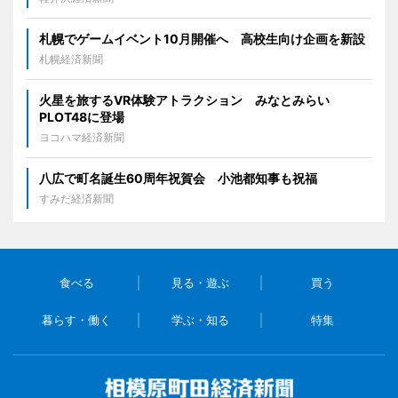
札幌でゲームイベント10月開催へ 高校生向け企画を新設
札幌経済新聞
火星を旅するVR体験アトラクション みなとみらい
PLOT48に登場
ヨコハマ経済新聞
八広で町名誕生60周年祝賀会 小池都知事も祝福
すみだ経済新聞
食べる
見る・遊ぶ
買う
暮らす・働く
学ぶ・知る
特集