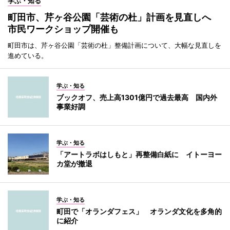
学ぶ・知る
町田市、芹ヶ谷公園「芸術の杜」計画を見直しへ
市民ワークショップ開催も
町田市は、芹ヶ谷公園「芸術の杜」整備計画について、大幅な見直しを
進めている。
学ぶ・知る
ブックオフ、売上高1301億円で過去最高 国内外
事業好調
学ぶ・知る
「アートラボはしもと」再整備白紙に イトーヨー
カ堂が撤退
学ぶ・知る
町田で「オランダフェス」 オランダ文化を多角的
に紹介