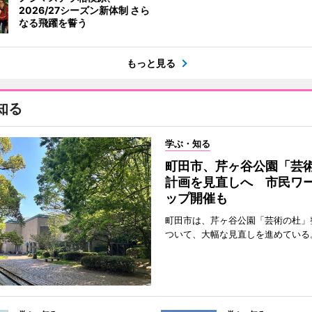
2026/27シーズン新体制 さら
なる飛躍を誓う
もっと見る
知る
学ぶ・知る
町田市、芹ヶ谷公園「芸
計画を見直しへ 市民ワ
ップ開催も
町田市は、芹ヶ谷公園「芸術の杜」
ついて、大幅な見直しを進めている