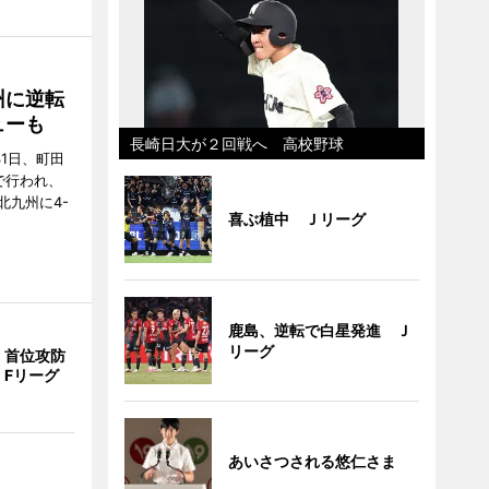
州に逆転
ューも
長崎日大が２回戦へ 高校野球
31日、町田
で行われ、
北九州に4-
喜ぶ植中 Ｊリーグ
鹿島、逆転で白星発進 Ｊ
リーグ
、首位攻防
 Fリーグ
あいさつされる悠仁さま