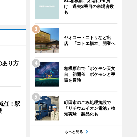
SC相模原、湘南にPK負
け 過去3番目の来場者数
も
ヤオコー・ニトリなど出
店 「コトエ橋本」開業へ
のあり方
相模原市で「ポケモン天文
台」初開催 ポケモンと宇
宙を冒険
町田市のごみ処理施設で
に就任！駅
「リチウムイオン電池」検
愛
知実験 製品化も
もっと見る