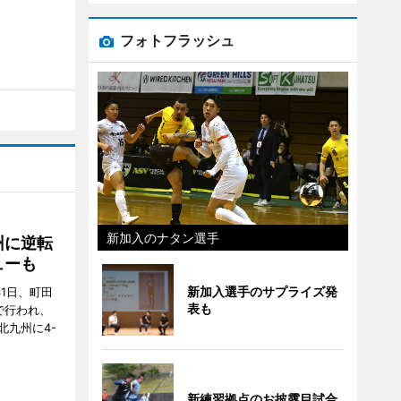
フォトフラッシュ
新加入のナタン選手
州に逆転
ューも
新加入選手のサプライズ発
31日、町田
表も
で行われ、
北九州に4-
新練習拠点のお披露目試合