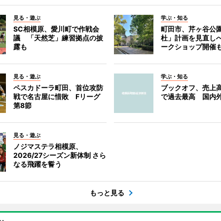
見る・遊ぶ
学ぶ・知る
SC相模原、愛川町で作戦会
町田市、芹ヶ谷公
議 「天然芝」練習拠点の披
杜」計画を見直し
露も
ークショップ開催
見る・遊ぶ
学ぶ・知る
ペスカドーラ町田、首位攻防
ブックオフ、売上高
戦で名古屋に惜敗 Fリーグ
で過去最高 国内
第8節
見る・遊ぶ
ノジマステラ相模原、
2026/27シーズン新体制 さら
なる飛躍を誓う
もっと見る