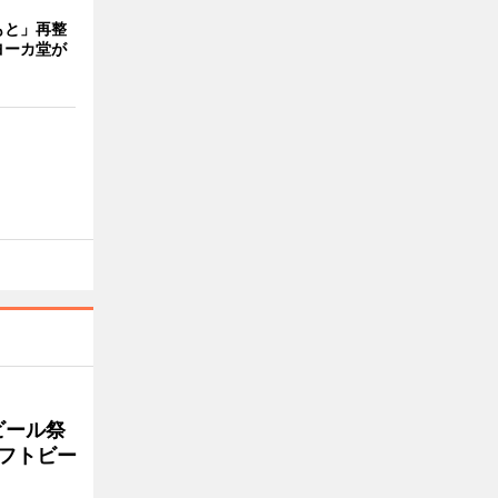
もと」再整
ヨーカ堂が
ビール祭
ラフトビー