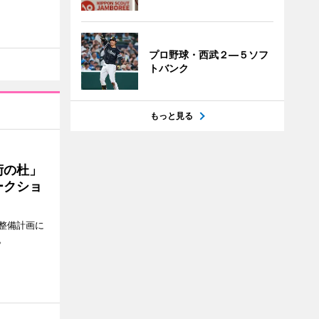
プロ野球・西武２―５ソフ
トバンク
もっと見る
術の杜」
ークショ
整備計画に
。