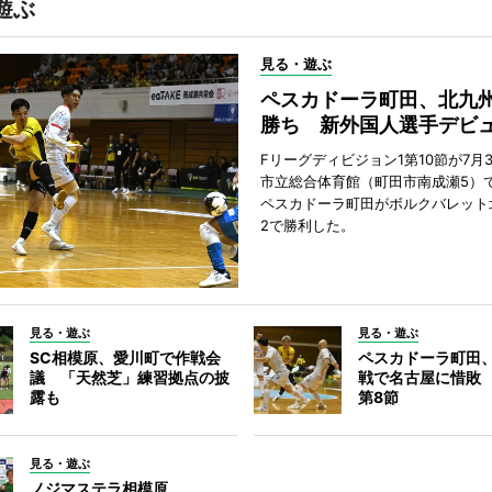
遊ぶ
見る・遊ぶ
ペスカドーラ町田、北九
勝ち 新外国人選手デビ
Fリーグディビジョン1第10節が7月
市立総合体育館（町田市南成瀬5）
ペスカドーラ町田がボルクバレット
2で勝利した。
見る・遊ぶ
見る・遊ぶ
SC相模原、愛川町で作戦会
ペスカドーラ町田
議 「天然芝」練習拠点の披
戦で名古屋に惜敗
露も
第8節
見る・遊ぶ
ノジマステラ相模原、