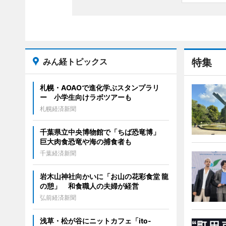
みん経トピックス
特集
札幌・AOAOで進化学ぶスタンプラリ
ー 小学生向けラボツアーも
札幌経済新聞
千葉県立中央博物館で「ちば恐竜博」
巨大肉食恐竜や海の捕食者も
千葉経済新聞
岩木山神社向かいに「お山の花彩食堂 龍
の憩」 和食職人の夫婦が経営
弘前経済新聞
浅草・松が谷にニットカフェ「ito-