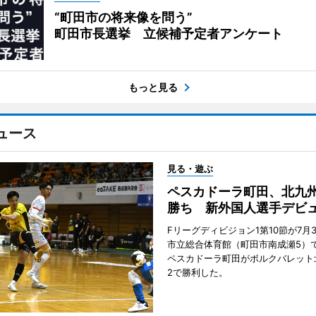
“町田市の将来像を問う”
町田市長選挙 立候補予定者アンケート
もっと見る
ュース
見る・遊ぶ
ペスカドーラ町田、北九
勝ち 新外国人選手デビ
Fリーグディビジョン1第10節が7月
市立総合体育館（町田市南成瀬5）
ペスカドーラ町田がボルクバレット
2で勝利した。