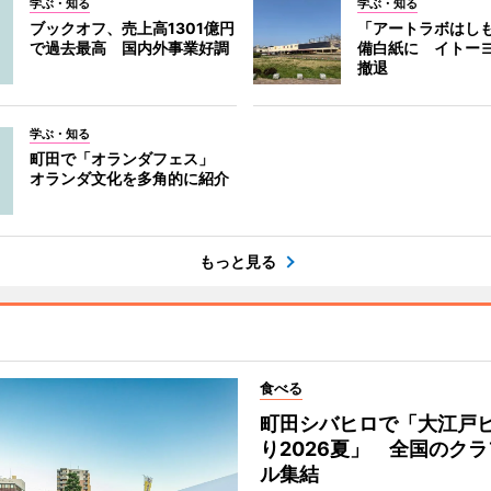
学ぶ・知る
学ぶ・知る
ブックオフ、売上高1301億円
「アートラボはし
で過去最高 国内外事業好調
備白紙に イトー
撤退
学ぶ・知る
町田で「オランダフェス」
オランダ文化を多角的に紹介
もっと見る
食べる
町田シバヒロで「大江戸
り2026夏」 全国のク
ル集結