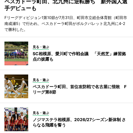
ペスカドーラ町田、北九州に逆転勝ち 新外国人選
手デビューも
Fリーグディビジョン1第10節が7月31日、町田市立総合体育館（町田市
南成瀬5）で行われ、ペスカドーラ町田がボルクバレット北九州に4-2
で勝利した。
見る・遊ぶ
SC相模原、愛川町で作戦会議 「天然芝」練習拠
点の披露も
見る・遊ぶ
ペスカドーラ町田、首位攻防戦で名古屋に惜敗 F
リーグ第8節
見る・遊ぶ
ノジマステラ相模原、2026/27シーズン新体制 さ
らなる飛躍を誓う