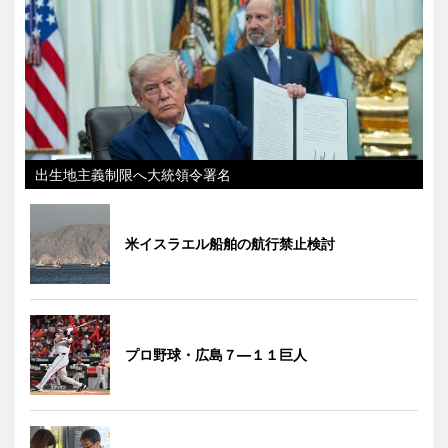
出生地主義制限へ大統領令署名
米イスラエル船舶の航行禁止検討
プロ野球・広島７―１１巨人