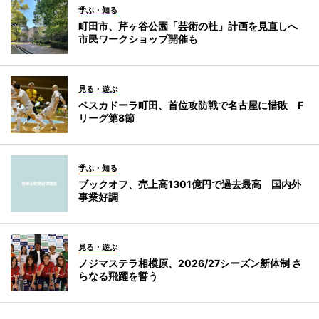
学ぶ・知る
町田市、芹ヶ谷公園「芸術の杜」計画を見直しへ
市民ワークショップ開催も
見る・遊ぶ
ペスカドーラ町田、首位攻防戦で名古屋に惜敗 F
リーグ第8節
学ぶ・知る
ブックオフ、売上高1301億円で過去最高 国内外
事業好調
見る・遊ぶ
ノジマステラ相模原、2026/27シーズン新体制 さ
らなる飛躍を誓う