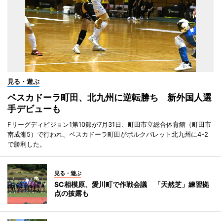
見る・遊ぶ
ペスカドーラ町田、北九州に逆転勝ち 新外国人選
手デビューも
Fリーグディビジョン1第10節が7月31日、町田市立総合体育館（町田市
南成瀬5）で行われ、ペスカドーラ町田がボルクバレット北九州に4-2
で勝利した。
見る・遊ぶ
SC相模原、愛川町で作戦会議 「天然芝」練習拠
点の披露も