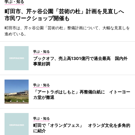
学ぶ・知る
町田市、芹ヶ谷公園「芸術の杜」計画を見直しへ
市民ワークショップ開催も
町田市は、芹ヶ谷公園「芸術の杜」整備計画について、大幅な見直しを
進めている。
学ぶ・知る
ブックオフ、売上高1301億円で過去最高 国内外
事業好調
学ぶ・知る
「アートラボはしもと」再整備白紙に イトーヨー
カ堂が撤退
学ぶ・知る
町田で「オランダフェス」 オランダ文化を多角的
に紹介