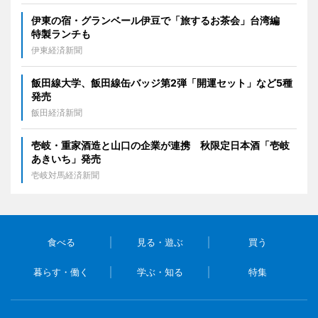
伊東の宿・グランベール伊豆で「旅するお茶会」台湾編
特製ランチも
伊東経済新聞
飯田線大学、飯田線缶バッジ第2弾「開運セット」など5種
発売
飯田経済新聞
壱岐・重家酒造と山口の企業が連携 秋限定日本酒「壱岐
あきいち」発売
壱岐対馬経済新聞
食べる
見る・遊ぶ
買う
暮らす・働く
学ぶ・知る
特集