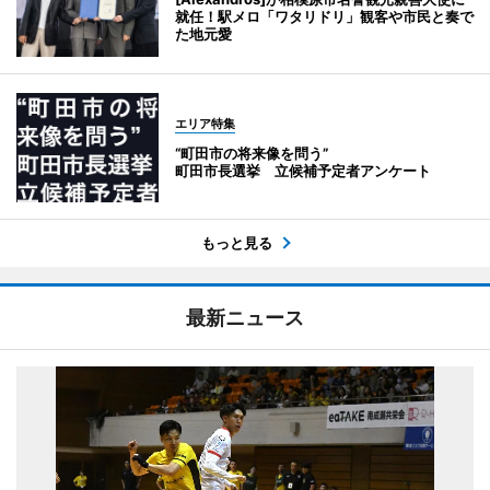
就任！駅メロ「ワタリドリ」観客や市民と奏で
た地元愛
エリア特集
“町田市の将来像を問う”
町田市長選挙 立候補予定者アンケート
もっと見る
最新ニュース