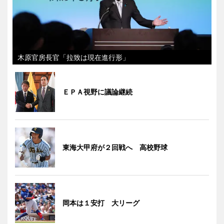
木原官房長官「拉致は現在進行形」
ＥＰＡ視野に議論継続
東海大甲府が２回戦へ 高校野球
岡本は１安打 大リーグ