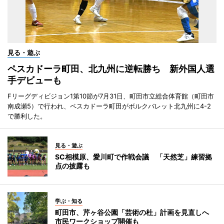
見る・遊ぶ
ペスカドーラ町田、北九州に逆転勝ち 新外国人選
手デビューも
Fリーグディビジョン1第10節が7月31日、町田市立総合体育館（町田市
南成瀬5）で行われ、ペスカドーラ町田がボルクバレット北九州に4-2
で勝利した。
見る・遊ぶ
SC相模原、愛川町で作戦会議 「天然芝」練習拠
点の披露も
学ぶ・知る
町田市、芹ヶ谷公園「芸術の杜」計画を見直しへ
市民ワークショップ開催も