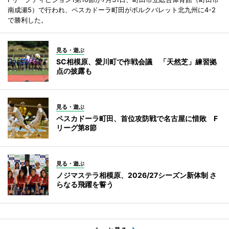
南成瀬5）で行われ、ペスカドーラ町田がボルクバレット北九州に4-2
で勝利した。
見る・遊ぶ
SC相模原、愛川町で作戦会議 「天然芝」練習拠
点の披露も
見る・遊ぶ
ペスカドーラ町田、首位攻防戦で名古屋に惜敗 F
リーグ第8節
見る・遊ぶ
ノジマステラ相模原、2026/27シーズン新体制 さ
らなる飛躍を誓う