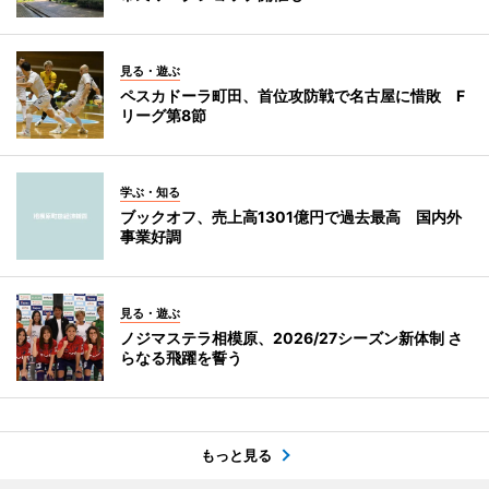
見る・遊ぶ
ペスカドーラ町田、首位攻防戦で名古屋に惜敗 F
リーグ第8節
学ぶ・知る
ブックオフ、売上高1301億円で過去最高 国内外
事業好調
見る・遊ぶ
ノジマステラ相模原、2026/27シーズン新体制 さ
らなる飛躍を誓う
もっと見る