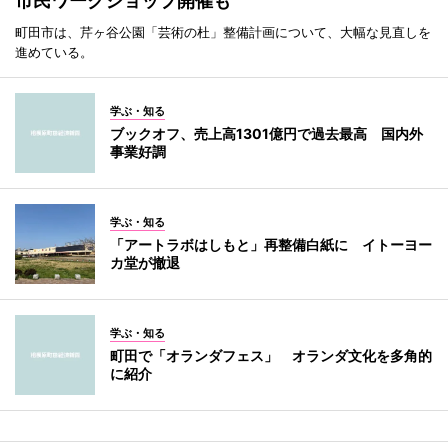
市民ワークショップ開催も
町田市は、芹ヶ谷公園「芸術の杜」整備計画について、大幅な見直しを
進めている。
学ぶ・知る
ブックオフ、売上高1301億円で過去最高 国内外
事業好調
学ぶ・知る
「アートラボはしもと」再整備白紙に イトーヨー
カ堂が撤退
学ぶ・知る
町田で「オランダフェス」 オランダ文化を多角的
に紹介