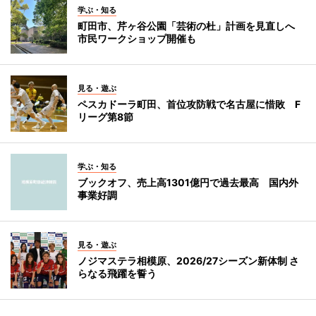
学ぶ・知る
町田市、芹ヶ谷公園「芸術の杜」計画を見直しへ
市民ワークショップ開催も
見る・遊ぶ
ペスカドーラ町田、首位攻防戦で名古屋に惜敗 F
リーグ第8節
学ぶ・知る
ブックオフ、売上高1301億円で過去最高 国内外
事業好調
見る・遊ぶ
ノジマステラ相模原、2026/27シーズン新体制 さ
らなる飛躍を誓う