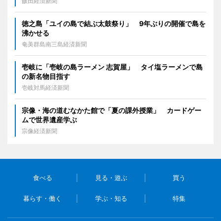
飯田経済新聞
徳之島「ユイの島で結ぶ太鼓祭り」 9年ぶりの開催で島を
沸かせる
奄美群島南三島経済新聞
壱岐に「壱岐の島ラーメン 志賀屋」 タイ塩ラーメンで島
の新名物目指す
壱岐対馬経済新聞
宗像・海の道むなかた館で「夏の課外授業」 カードゲー
ムで世界遺産学ぶ
宗像経済新聞
食べる
見る・遊ぶ
買う
暮らす・働く
学ぶ・知る
特集