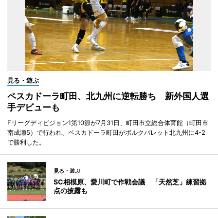
見る・遊ぶ
ペスカドーラ町田、北九州に逆転勝ち 新外国人選
手デビューも
Fリーグディビジョン1第10節が7月31日、町田市立総合体育館（町田市
南成瀬5）で行われ、ペスカドーラ町田がボルクバレット北九州に4-2
で勝利した。
見る・遊ぶ
SC相模原、愛川町で作戦会議 「天然芝」練習拠
点の披露も