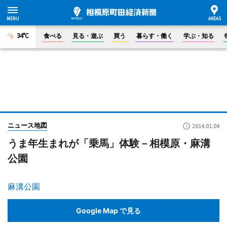
34°C
食べる
見る・遊ぶ
買う
暮らす・働く
学ぶ・知る
ニュース地図
2014.01.04
うま年生まれが「乗馬」体験－相模原・麻溝
公園
麻溝公園
Google Map で見る