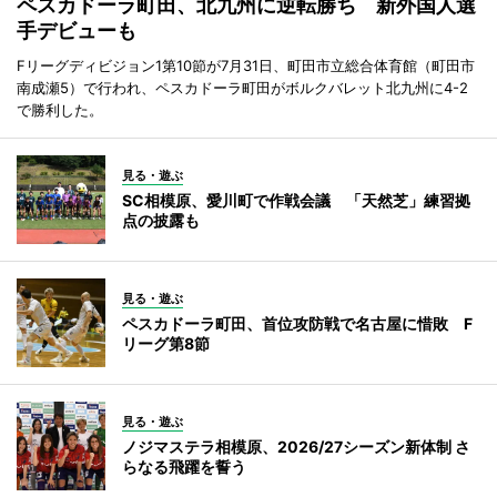
ペスカドーラ町田、北九州に逆転勝ち 新外国人選
手デビューも
Fリーグディビジョン1第10節が7月31日、町田市立総合体育館（町田市
南成瀬5）で行われ、ペスカドーラ町田がボルクバレット北九州に4-2
で勝利した。
見る・遊ぶ
SC相模原、愛川町で作戦会議 「天然芝」練習拠
点の披露も
見る・遊ぶ
ペスカドーラ町田、首位攻防戦で名古屋に惜敗 F
リーグ第8節
見る・遊ぶ
ノジマステラ相模原、2026/27シーズン新体制 さ
らなる飛躍を誓う