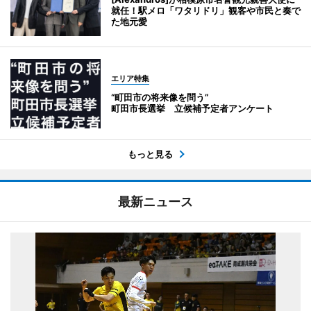
就任！駅メロ「ワタリドリ」観客や市民と奏で
た地元愛
エリア特集
“町田市の将来像を問う”
町田市長選挙 立候補予定者アンケート
もっと見る
最新ニュース