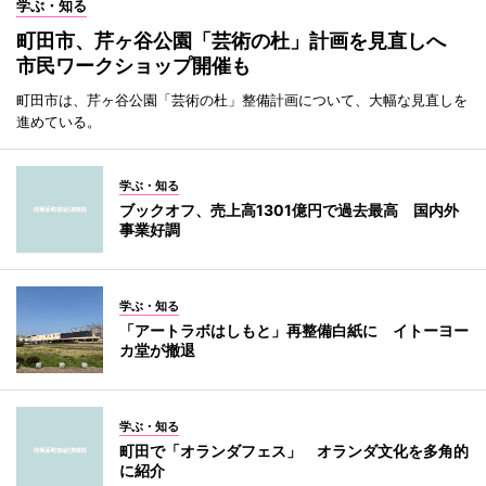
学ぶ・知る
町田市、芹ヶ谷公園「芸術の杜」計画を見直しへ
市民ワークショップ開催も
町田市は、芹ヶ谷公園「芸術の杜」整備計画について、大幅な見直しを
進めている。
学ぶ・知る
ブックオフ、売上高1301億円で過去最高 国内外
事業好調
学ぶ・知る
「アートラボはしもと」再整備白紙に イトーヨー
カ堂が撤退
学ぶ・知る
町田で「オランダフェス」 オランダ文化を多角的
に紹介