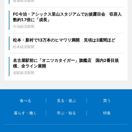
香港経済新聞
FC今治・アシックス里山スタジアムでお披露目会 収容人
数約1.7倍に「成長」
今治経済新聞
松本・新村で13万本のヒマワリ満開 見頃は3週間ほど
松本経済新聞
名古屋駅前に「オニツカタイガー」旗艦店 国内2番目規
模、全ライン展開
名駅経済新聞
食べる
見る・遊ぶ
買う
暮らす・働く
学ぶ・知る
特集