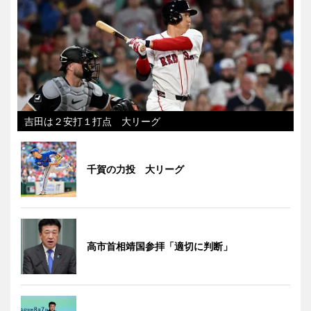
吉田は２安打１打点 大リーグ
千賀の力投 大リーグ
高市首相靖国参拝「適切に判断」