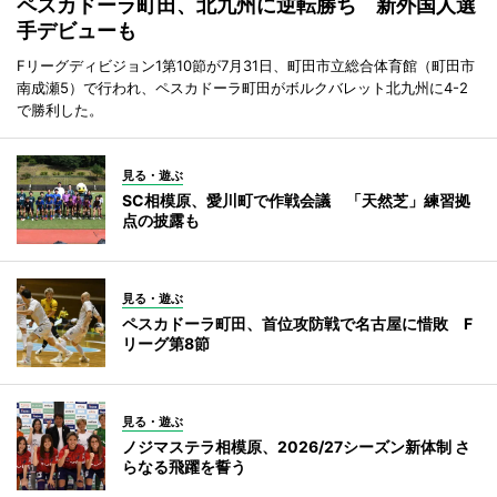
ペスカドーラ町田、北九州に逆転勝ち 新外国人選
手デビューも
Fリーグディビジョン1第10節が7月31日、町田市立総合体育館（町田市
南成瀬5）で行われ、ペスカドーラ町田がボルクバレット北九州に4-2
で勝利した。
見る・遊ぶ
SC相模原、愛川町で作戦会議 「天然芝」練習拠
点の披露も
見る・遊ぶ
ペスカドーラ町田、首位攻防戦で名古屋に惜敗 F
リーグ第8節
見る・遊ぶ
ノジマステラ相模原、2026/27シーズン新体制 さ
らなる飛躍を誓う