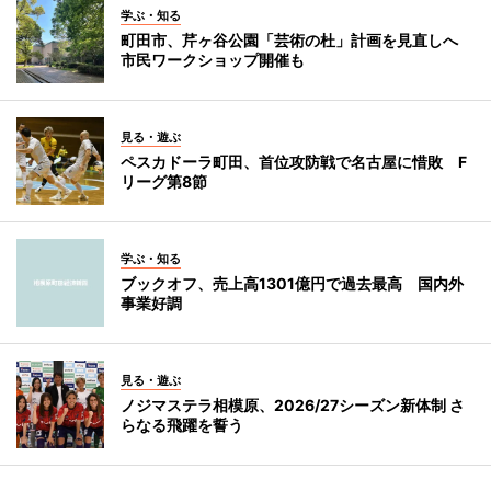
学ぶ・知る
町田市、芹ヶ谷公園「芸術の杜」計画を見直しへ
市民ワークショップ開催も
見る・遊ぶ
ペスカドーラ町田、首位攻防戦で名古屋に惜敗 F
リーグ第8節
学ぶ・知る
ブックオフ、売上高1301億円で過去最高 国内外
事業好調
見る・遊ぶ
ノジマステラ相模原、2026/27シーズン新体制 さ
らなる飛躍を誓う