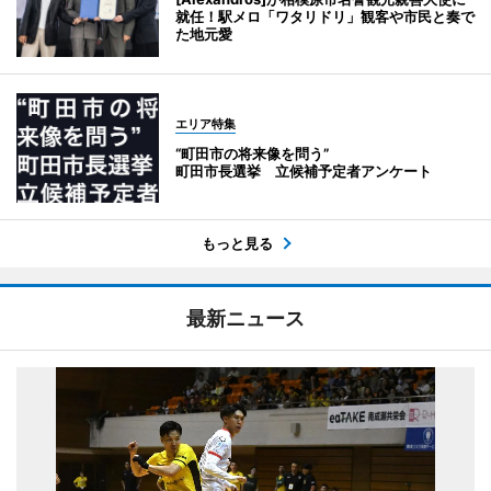
就任！駅メロ「ワタリドリ」観客や市民と奏で
た地元愛
エリア特集
“町田市の将来像を問う”
町田市長選挙 立候補予定者アンケート
もっと見る
最新ニュース