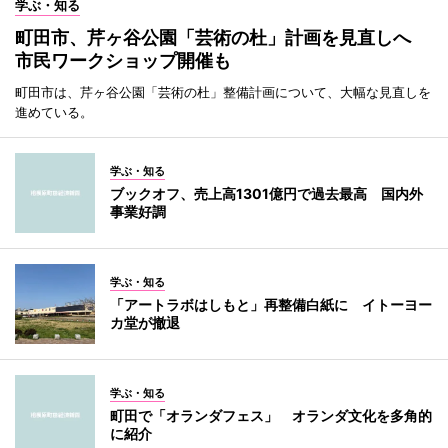
学ぶ・知る
町田市、芹ヶ谷公園「芸術の杜」計画を見直しへ
市民ワークショップ開催も
町田市は、芹ヶ谷公園「芸術の杜」整備計画について、大幅な見直しを
進めている。
学ぶ・知る
ブックオフ、売上高1301億円で過去最高 国内外
事業好調
学ぶ・知る
「アートラボはしもと」再整備白紙に イトーヨー
カ堂が撤退
学ぶ・知る
町田で「オランダフェス」 オランダ文化を多角的
に紹介