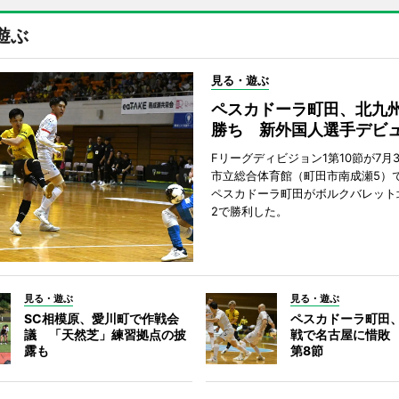
遊ぶ
見る・遊ぶ
ペスカドーラ町田、北九
勝ち 新外国人選手デビ
Fリーグディビジョン1第10節が7月
市立総合体育館（町田市南成瀬5）
ペスカドーラ町田がボルクバレット
2で勝利した。
見る・遊ぶ
見る・遊ぶ
SC相模原、愛川町で作戦会
ペスカドーラ町田
議 「天然芝」練習拠点の披
戦で名古屋に惜敗
露も
第8節