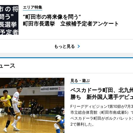
エリア特集
“町田市の将来像を問う”
町田市長選挙 立候補予定者アンケート
もっと見る
ュース
見る・遊ぶ
ペスカドーラ町田、北九
勝ち 新外国人選手デビ
Fリーグディビジョン1第10節が7月
市立総合体育館（町田市南成瀬5）
ペスカドーラ町田がボルクバレット
2で勝利した。