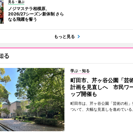
見る・遊ぶ
ノジマステラ相模原、
2026/27シーズン新体制 さら
なる飛躍を誓う
もっと見る
知る
学ぶ・知る
町田市、芹ヶ谷公園「芸
計画を見直しへ 市民ワ
ップ開催も
町田市は、芹ヶ谷公園「芸術の杜」
ついて、大幅な見直しを進めている