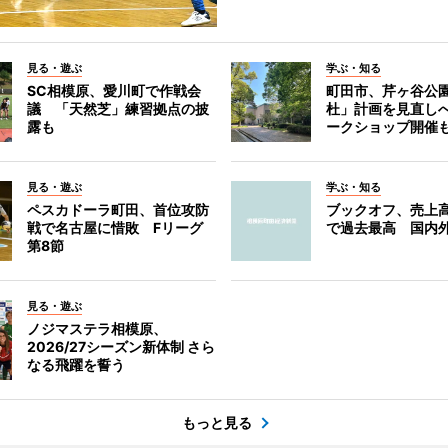
見る・遊ぶ
学ぶ・知る
SC相模原、愛川町で作戦会
町田市、芹ヶ谷公
議 「天然芝」練習拠点の披
杜」計画を見直し
露も
ークショップ開催
見る・遊ぶ
学ぶ・知る
ペスカドーラ町田、首位攻防
ブックオフ、売上高
戦で名古屋に惜敗 Fリーグ
で過去最高 国内
第8節
見る・遊ぶ
ノジマステラ相模原、
2026/27シーズン新体制 さら
なる飛躍を誓う
もっと見る