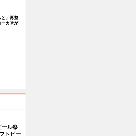
もと」再整
ヨーカ堂が
ビール祭
ラフトビー