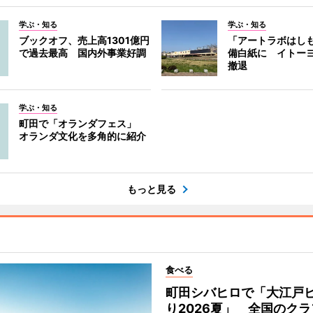
学ぶ・知る
学ぶ・知る
ブックオフ、売上高1301億円
「アートラボはし
で過去最高 国内外事業好調
備白紙に イトー
撤退
学ぶ・知る
町田で「オランダフェス」
オランダ文化を多角的に紹介
もっと見る
食べる
町田シバヒロで「大江戸
り2026夏」 全国のク