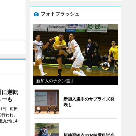
フォトフラッシュ
新加入のナタン選手
州に逆転
ューも
新加入選手のサプライズ発
表も
31日、町田
で行われ、
北九州に4-
新練習拠点のお披露目試合