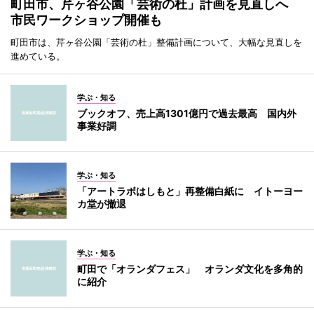
町田市、芹ヶ谷公園「芸術の杜」計画を見直しへ
市民ワークショップ開催も
町田市は、芹ヶ谷公園「芸術の杜」整備計画について、大幅な見直しを
進めている。
学ぶ・知る
ブックオフ、売上高1301億円で過去最高 国内外
事業好調
学ぶ・知る
「アートラボはしもと」再整備白紙に イトーヨー
カ堂が撤退
学ぶ・知る
町田で「オランダフェス」 オランダ文化を多角的
に紹介