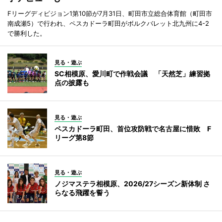
Fリーグディビジョン1第10節が7月31日、町田市立総合体育館（町田市
南成瀬5）で行われ、ペスカドーラ町田がボルクバレット北九州に4-2
で勝利した。
見る・遊ぶ
SC相模原、愛川町で作戦会議 「天然芝」練習拠
点の披露も
見る・遊ぶ
ペスカドーラ町田、首位攻防戦で名古屋に惜敗 F
リーグ第8節
見る・遊ぶ
ノジマステラ相模原、2026/27シーズン新体制 さ
らなる飛躍を誓う