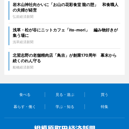
岩木山神社向かいに「お山の花彩食堂 龍の憩」 和食職人
の夫婦が経営
弘前経済新聞
浅草・松が谷にニットカフェ「ito-mori」 編み物好きが
集う場に
浅草経済新聞
北習志野の老舗精肉店「鳥吉」が創業170周年 幕末から
続くのれん守る
船橋経済新聞
食べる
見る・遊ぶ
買う
暮らす・働く
学ぶ・知る
特集