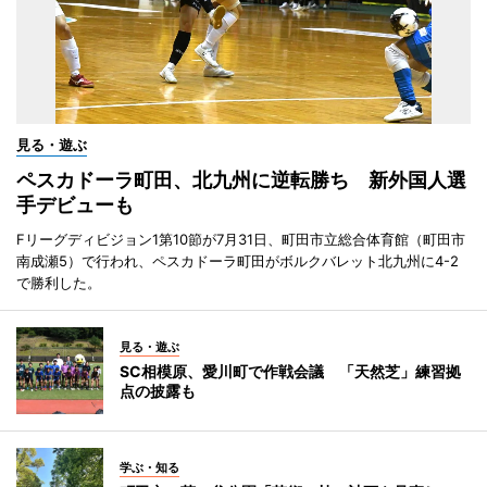
見る・遊ぶ
ペスカドーラ町田、北九州に逆転勝ち 新外国人選
手デビューも
Fリーグディビジョン1第10節が7月31日、町田市立総合体育館（町田市
南成瀬5）で行われ、ペスカドーラ町田がボルクバレット北九州に4-2
で勝利した。
見る・遊ぶ
SC相模原、愛川町で作戦会議 「天然芝」練習拠
点の披露も
学ぶ・知る