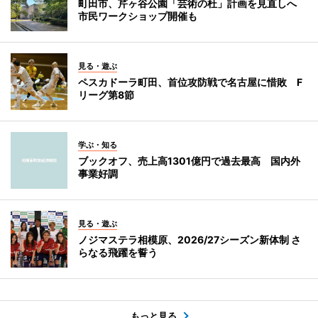
町田市、芹ヶ谷公園「芸術の杜」計画を見直しへ
市民ワークショップ開催も
見る・遊ぶ
ペスカドーラ町田、首位攻防戦で名古屋に惜敗 F
リーグ第8節
学ぶ・知る
ブックオフ、売上高1301億円で過去最高 国内外
事業好調
見る・遊ぶ
ノジマステラ相模原、2026/27シーズン新体制 さ
らなる飛躍を誓う
もっと見る