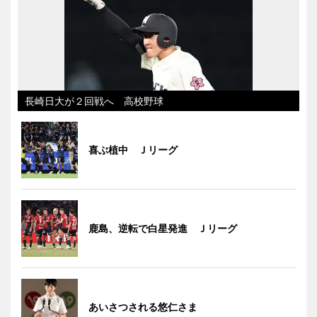
長崎日大が２回戦へ 高校野球
喜ぶ植中 Ｊリーグ
鹿島、逆転で白星発進 Ｊリーグ
あいさつされる悠仁さま