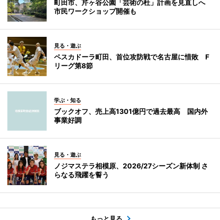
町田市、芹ヶ谷公園「芸術の杜」計画を見直しへ
市民ワークショップ開催も
見る・遊ぶ
ペスカドーラ町田、首位攻防戦で名古屋に惜敗 F
リーグ第8節
学ぶ・知る
ブックオフ、売上高1301億円で過去最高 国内外
事業好調
見る・遊ぶ
ノジマステラ相模原、2026/27シーズン新体制 さ
らなる飛躍を誓う
もっと見る