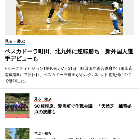
見る・遊ぶ
ペスカドーラ町田、北九州に逆転勝ち 新外国人選
手デビューも
Fリーグディビジョン1第10節が7月31日、町田市立総合体育館（町田市
南成瀬5）で行われ、ペスカドーラ町田がボルクバレット北九州に4-2
で勝利した。
見る・遊ぶ
SC相模原、愛川町で作戦会議 「天然芝」練習拠
点の披露も
学ぶ・知る