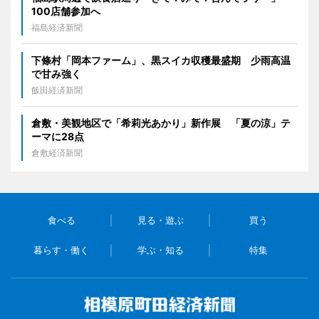
100店舗参加へ
福島経済新聞
下條村「岡本ファーム」、黒スイカ収穫最盛期 少雨高温
で甘み強く
飯田経済新聞
倉敷・美観地区で「希莉光あかり」新作展 「夏の涼」テ
ーマに28点
倉敷経済新聞
食べる
見る・遊ぶ
買う
暮らす・働く
学ぶ・知る
特集