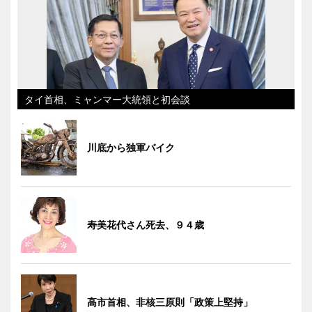
タイ首相、ミャンマー大統領と初会談
川底から独軍バイク
寿美花代さん死去、９４歳
高市首相、非核三原則「政策上堅持」