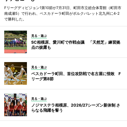
Fリーグディビジョン1第10節が7月31日、町田市立総合体育館（町田市
南成瀬5）で行われ、ペスカドーラ町田がボルクバレット北九州に4-2
で勝利した。
見る・遊ぶ
SC相模原、愛川町で作戦会議 「天然芝」練習拠
点の披露も
見る・遊ぶ
ペスカドーラ町田、首位攻防戦で名古屋に惜敗 F
リーグ第8節
見る・遊ぶ
ノジマステラ相模原、2026/27シーズン新体制 さ
らなる飛躍を誓う