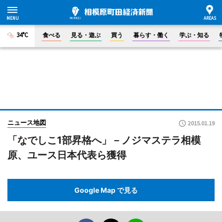
34°C
食べる
見る・遊ぶ
買う
暮らす・働く
学ぶ・知る
ニュース地図
2015.01.19
「なでしこ1部昇格へ」－ノジマステラ相模
原、ユース日本代表ら獲得
Google Map で見る