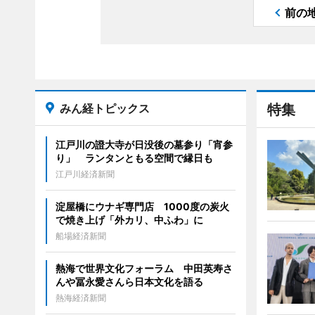
前の
みん経トピックス
特集
江戸川の證大寺が日没後の墓参り「宵参
り」 ランタンともる空間で縁日も
江戸川経済新聞
淀屋橋にウナギ専門店 1000度の炭火
で焼き上げ「外カリ、中ふわ」に
船場経済新聞
熱海で世界文化フォーラム 中田英寿さ
んや冨永愛さんら日本文化を語る
熱海経済新聞