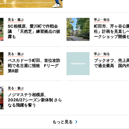
見る・遊ぶ
学ぶ・知る
SC相模原、愛川町で作戦会
町田市、芹ヶ谷公
議 「天然芝」練習拠点の披
杜」計画を見直し
露も
ークショップ開催
見る・遊ぶ
学ぶ・知る
ペスカドーラ町田、首位攻防
ブックオフ、売上高
戦で名古屋に惜敗 Fリーグ
で過去最高 国内
第8節
見る・遊ぶ
ノジマステラ相模原、
2026/27シーズン新体制 さら
なる飛躍を誓う
もっと見る