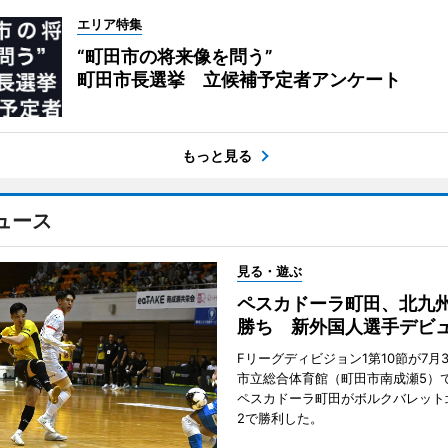
エリア特集
“町田市の将来像を問う”
町田市長選挙 立候補予定者アンケート
もっと見る
ュース
見る・遊ぶ
ペスカドーラ町田、北九
勝ち 新外国人選手デビ
Fリーグディビジョン1第10節が7月
市立総合体育館（町田市南成瀬5）
ペスカドーラ町田がボルクバレット
2で勝利した。