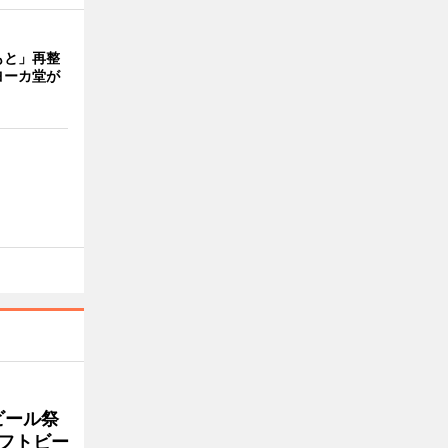
もと」再整
ヨーカ堂が
ビール祭
ラフトビー