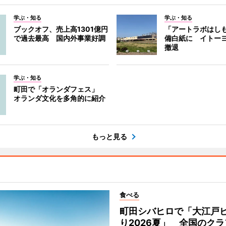
学ぶ・知る
学ぶ・知る
ブックオフ、売上高1301億円
「アートラボはし
で過去最高 国内外事業好調
備白紙に イトー
撤退
学ぶ・知る
町田で「オランダフェス」
オランダ文化を多角的に紹介
もっと見る
食べる
町田シバヒロで「大江戸
り2026夏」 全国のク