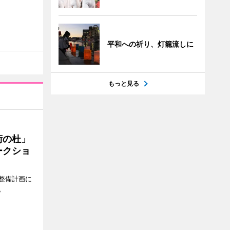
平和への祈り、灯籠流しに
もっと見る
術の杜」
ークショ
整備計画に
。