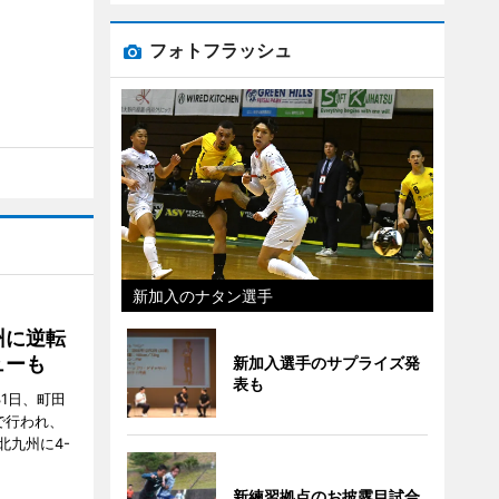
フォトフラッシュ
新加入のナタン選手
州に逆転
ューも
新加入選手のサプライズ発
表も
31日、町田
で行われ、
北九州に4-
新練習拠点のお披露目試合