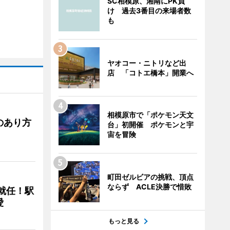
SC相模原、湘南にPK負
け 過去3番目の来場者数
も
ヤオコー・ニトリなど出
店 「コトエ橋本」開業へ
相模原市で「ポケモン天文
のあり方
台」初開催 ポケモンと宇
宙を冒険
町田ゼルビアの挑戦、頂点
ならず ACLE決勝で惜敗
に就任！駅
愛
もっと見る