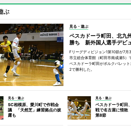
遊ぶ
見る・遊ぶ
ペスカドーラ町田、北九
勝ち 新外国人選手デビ
Fリーグディビジョン1第10節が7月
市立総合体育館（町田市南成瀬5）
ペスカドーラ町田がボルクバレット
2で勝利した。
見る・遊ぶ
見る・遊ぶ
SC相模原、愛川町で作戦会
ペスカドーラ町田
議 「天然芝」練習拠点の披
戦で名古屋に惜敗
露も
第8節