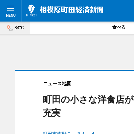
食べる
34°C
ニュース地図
町田の小さな洋食店が
充実
町田市森野２－３１－４