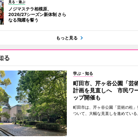
見る・遊ぶ
ノジマステラ相模原、
2026/27シーズン新体制 さら
なる飛躍を誓う
もっと見る
知る
学ぶ・知る
町田市、芹ヶ谷公園「芸
計画を見直しへ 市民ワ
ップ開催も
町田市は、芹ヶ谷公園「芸術の杜」
ついて、大幅な見直しを進めている