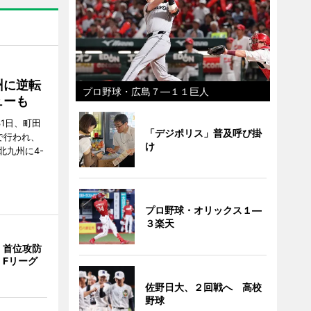
州に逆転
プロ野球・広島７―１１巨人
ューも
31日、町田
「デジポリス」普及呼び掛
で行われ、
け
北九州に4-
プロ野球・オリックス１―
３楽天
、首位攻防
 Fリーグ
佐野日大、２回戦へ 高校
野球