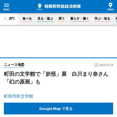
36°C
食べる
見る・遊ぶ
買う
暮らす・働く
学ぶ・知る
ニュース地図
2016.07.29
町田の文学館で「妖怪」展 白川まり奈さん
「幻の原画」も
町田市民文学館
Google Map で見る