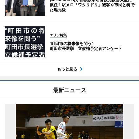
就任！駅メロ「ワタリドリ」観客や市民と奏で
た地元愛
エリア特集
“町田市の将来像を問う”
町田市長選挙 立候補予定者アンケート
もっと見る
最新ニュース