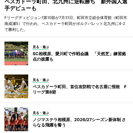
ペスカドーラ町田、北九州に逆転勝ち 新外国人選
手デビューも
Fリーグディビジョン1第10節が7月31日、町田市立総合体育館（町田市
南成瀬5）で行われ、ペスカドーラ町田がボルクバレット北九州に4-2
で勝利した。
見る・遊ぶ
SC相模原、愛川町で作戦会議 「天然芝」練習拠
点の披露も
見る・遊ぶ
ペスカドーラ町田、首位攻防戦で名古屋に惜敗 F
リーグ第8節
見る・遊ぶ
ノジマステラ相模原、2026/27シーズン新体制 さ
らなる飛躍を誓う