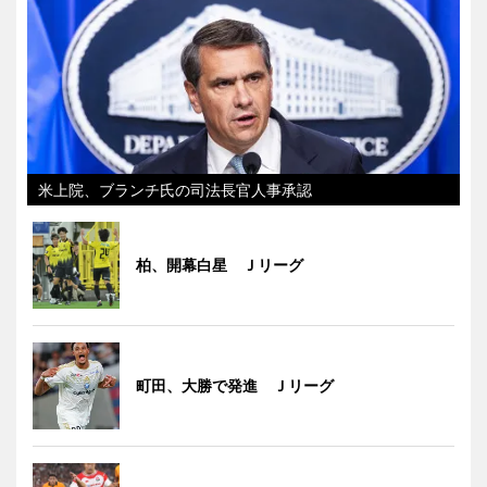
米上院、ブランチ氏の司法長官人事承認
柏、開幕白星 Ｊリーグ
町田、大勝で発進 Ｊリーグ