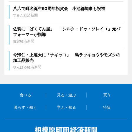
八広で町名誕生60周年祝賀会 小池都知事も祝福
すみだ経済新聞
佐賀に「ばくてん屋」 「シルク・ドゥ・ソレイユ」元パ
フォーマーが指導
佐賀経済新聞
今帰仁・上運天に「ナギッコ」 島ラッキョウやモズクの
加工品販売
やんばる経済新聞
食べる
見る・遊ぶ
買う
暮らす・働く
学ぶ・知る
特集