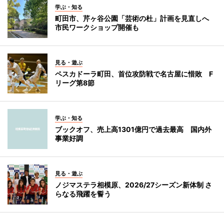
学ぶ・知る
町田市、芹ヶ谷公園「芸術の杜」計画を見直しへ
市民ワークショップ開催も
見る・遊ぶ
ペスカドーラ町田、首位攻防戦で名古屋に惜敗 F
リーグ第8節
学ぶ・知る
ブックオフ、売上高1301億円で過去最高 国内外
事業好調
見る・遊ぶ
ノジマステラ相模原、2026/27シーズン新体制 さ
らなる飛躍を誓う