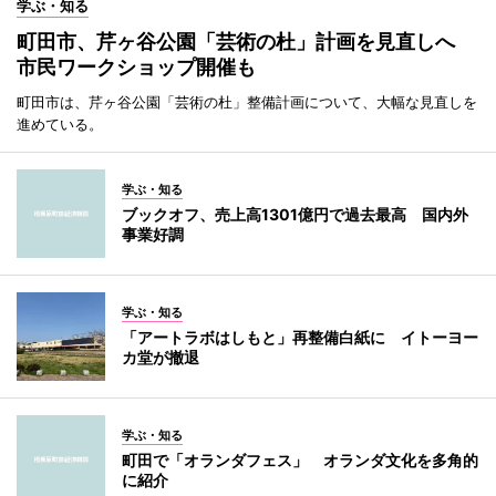
学ぶ・知る
町田市、芹ヶ谷公園「芸術の杜」計画を見直しへ
市民ワークショップ開催も
町田市は、芹ヶ谷公園「芸術の杜」整備計画について、大幅な見直しを
進めている。
学ぶ・知る
ブックオフ、売上高1301億円で過去最高 国内外
事業好調
学ぶ・知る
「アートラボはしもと」再整備白紙に イトーヨー
カ堂が撤退
学ぶ・知る
町田で「オランダフェス」 オランダ文化を多角的
に紹介