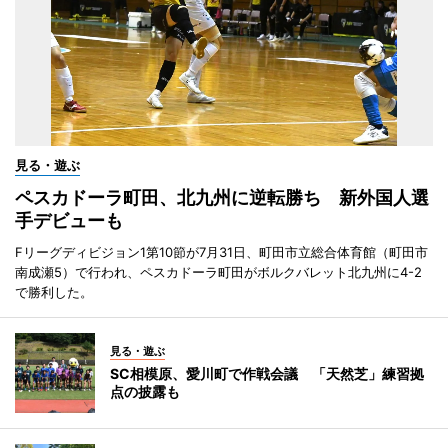
見る・遊ぶ
ペスカドーラ町田、北九州に逆転勝ち 新外国人選
手デビューも
Fリーグディビジョン1第10節が7月31日、町田市立総合体育館（町田市
南成瀬5）で行われ、ペスカドーラ町田がボルクバレット北九州に4-2
で勝利した。
見る・遊ぶ
SC相模原、愛川町で作戦会議 「天然芝」練習拠
点の披露も