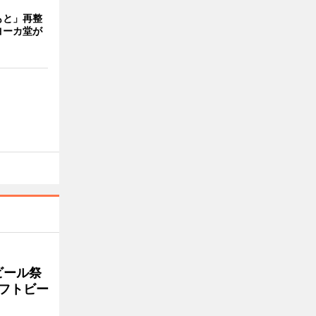
もと」再整
ヨーカ堂が
ビール祭
ラフトビー