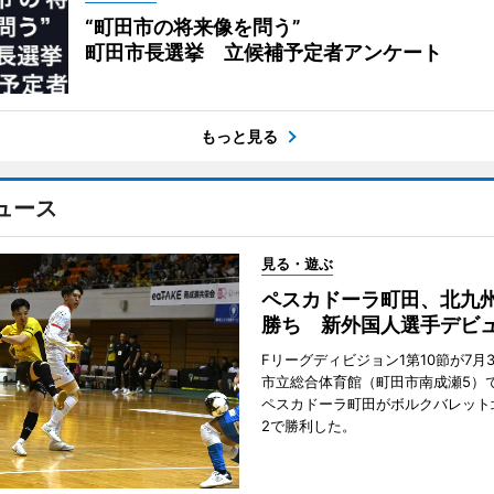
“町田市の将来像を問う”
町田市長選挙 立候補予定者アンケート
もっと見る
ュース
見る・遊ぶ
ペスカドーラ町田、北九
勝ち 新外国人選手デビ
Fリーグディビジョン1第10節が7月
市立総合体育館（町田市南成瀬5）
ペスカドーラ町田がボルクバレット
2で勝利した。