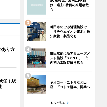
SC相模原、湘南にPK負
け 過去3番目の来場者数
も
町田市のごみ処理施設で
「リチウムイオン電池」検
知実験 製品化も
のあり方
町田駅前に新アミューズメ
ント施設「S.Y.N.C」 市
内初の常設謎解き店も
に就任！駅
ヤオコー・ニトリなど出
愛
店 「コトエ橋本」開業へ
もっと見る