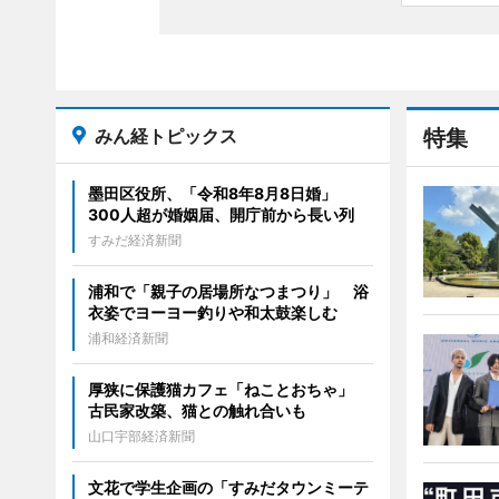
みん経トピックス
特集
墨田区役所、「令和8年8月8日婚」
300人超が婚姻届、開庁前から長い列
すみだ経済新聞
浦和で「親子の居場所なつまつり」 浴
衣姿でヨーヨー釣りや和太鼓楽しむ
浦和経済新聞
厚狭に保護猫カフェ「ねことおちゃ」
古民家改築、猫との触れ合いも
山口宇部経済新聞
文花で学生企画の「すみだタウンミーテ