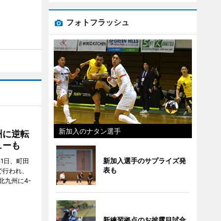
フォトフラッシュ
新加入のナタン選手
州に逆転
ューも
新加入選手のサプライズ発
31日、町田
表も
で行われ、
北九州に4-
新練習拠点のお披露目試合