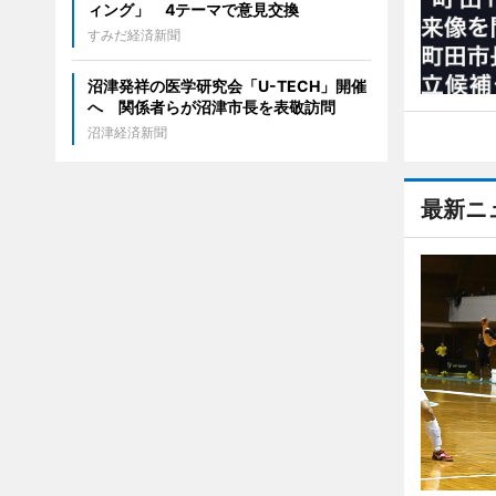
ィング」 4テーマで意見交換
すみだ経済新聞
沼津発祥の医学研究会「U-TECH」開催
へ 関係者らが沼津市長を表敬訪問
沼津経済新聞
最新ニ