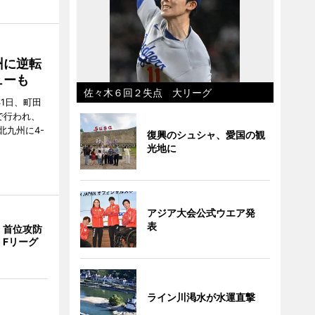
州に逆転
ューも
佐々木６回２失点 大リーグ
31日、町田
で行われ、
北九州に4-
復興のシュシャ、愛国の観
光地に
アジア大会公式ウエア発
表
、首位攻防
 Fリーグ
ライン川渇水が水運直撃