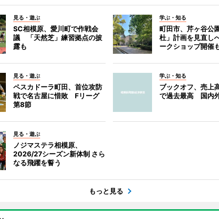
見る・遊ぶ
学ぶ・知る
SC相模原、愛川町で作戦会
町田市、芹ヶ谷公
議 「天然芝」練習拠点の披
杜」計画を見直し
露も
ークショップ開催
見る・遊ぶ
学ぶ・知る
ペスカドーラ町田、首位攻防
ブックオフ、売上高
戦で名古屋に惜敗 Fリーグ
で過去最高 国内
第8節
見る・遊ぶ
ノジマステラ相模原、
2026/27シーズン新体制 さら
なる飛躍を誓う
もっと見る