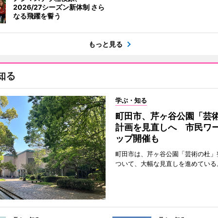
2026/27シーズン新体制 さら
なる飛躍を誓う
もっと見る
知る
学ぶ・知る
町田市、芹ヶ谷公園「芸
計画を見直しへ 市民ワ
ップ開催も
町田市は、芹ヶ谷公園「芸術の杜」
ついて、大幅な見直しを進めている