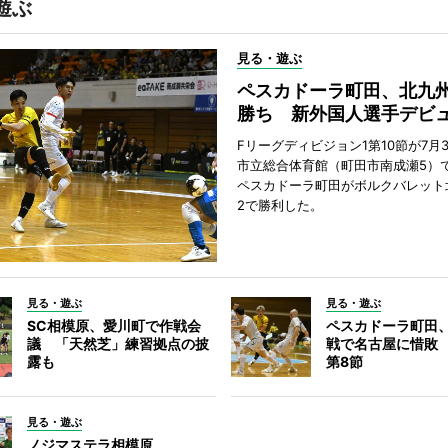
遊ぶ
見る・遊ぶ
ペスカドーラ町田、北九
勝ち 新外国人選手デビ
Fリーグディビジョン1第10節が7月
市立総合体育館（町田市南成瀬5）
ペスカドーラ町田がボルクバレット
2で勝利した。
見る・遊ぶ
見る・遊ぶ
SC相模原、愛川町で作戦会
ペスカドーラ町田
議 「天然芝」練習拠点の披
戦で名古屋に惜敗
露も
第8節
見る・遊ぶ
ノジマステラ相模原、