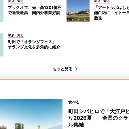
学ぶ・知る
学ぶ・知る
ブックオフ、売上高1301億円
「アートラボはし
で過去最高 国内外事業好調
備白紙に イトー
撤退
学ぶ・知る
町田で「オランダフェス」
オランダ文化を多角的に紹介
もっと見る
食べる
町田シバヒロで「大江戸
り2026夏」 全国のク
ル集結