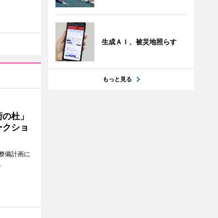
生成ＡＩ、被災地照らす
もっと見る
術の杜」
ークショ
整備計画に
。