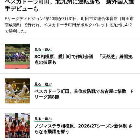
ペスカドーラ町田、北九州に逆転勝ち 新外国人選
手デビューも
Fリーグディビジョン1第10節が7月31日、町田市立総合体育館（町田市
南成瀬5）で行われ、ペスカドーラ町田がボルクバレット北九州に4-2
で勝利した。
見る・遊ぶ
SC相模原、愛川町で作戦会議 「天然芝」練習拠
点の披露も
見る・遊ぶ
ペスカドーラ町田、首位攻防戦で名古屋に惜敗 F
リーグ第8節
見る・遊ぶ
ノジマステラ相模原、2026/27シーズン新体制 さ
らなる飛躍を誓う