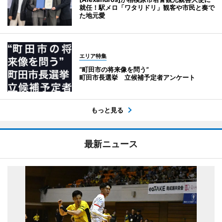
就任！駅メロ「ワタリドリ」観客や市民と奏で
た地元愛
エリア特集
“町田市の将来像を問う”
町田市長選挙 立候補予定者アンケート
もっと見る
最新ニュース