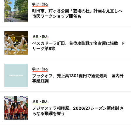
学ぶ・知る
町田市、芹ヶ谷公園「芸術の杜」計画を見直しへ
市民ワークショップ開催も
見る・遊ぶ
ペスカドーラ町田、首位攻防戦で名古屋に惜敗 F
リーグ第8節
学ぶ・知る
ブックオフ、売上高1301億円で過去最高 国内外
事業好調
見る・遊ぶ
ノジマステラ相模原、2026/27シーズン新体制 さ
らなる飛躍を誓う