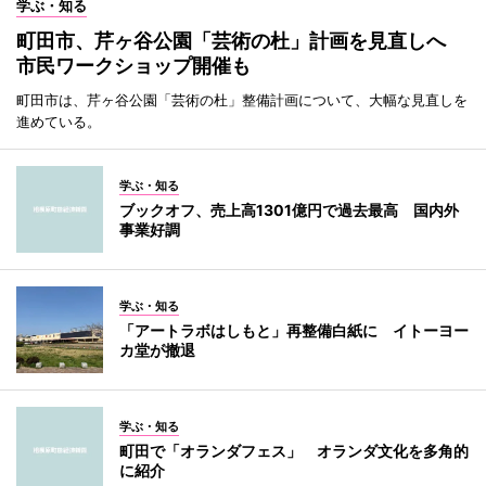
学ぶ・知る
町田市、芹ヶ谷公園「芸術の杜」計画を見直しへ
市民ワークショップ開催も
町田市は、芹ヶ谷公園「芸術の杜」整備計画について、大幅な見直しを
進めている。
学ぶ・知る
ブックオフ、売上高1301億円で過去最高 国内外
事業好調
学ぶ・知る
「アートラボはしもと」再整備白紙に イトーヨー
カ堂が撤退
学ぶ・知る
町田で「オランダフェス」 オランダ文化を多角的
に紹介