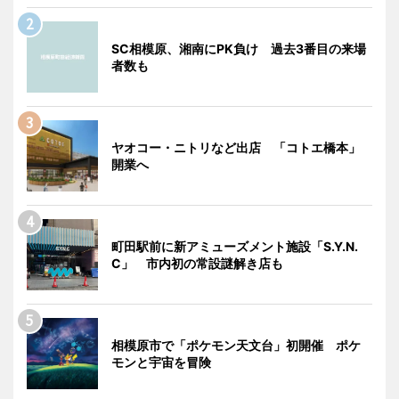
SC相模原、湘南にPK負け 過去3番目の来場
者数も
ヤオコー・ニトリなど出店 「コトエ橋本」
開業へ
町田駅前に新アミューズメント施設「S.Y.N.
C」 市内初の常設謎解き店も
相模原市で「ポケモン天文台」初開催 ポケ
モンと宇宙を冒険