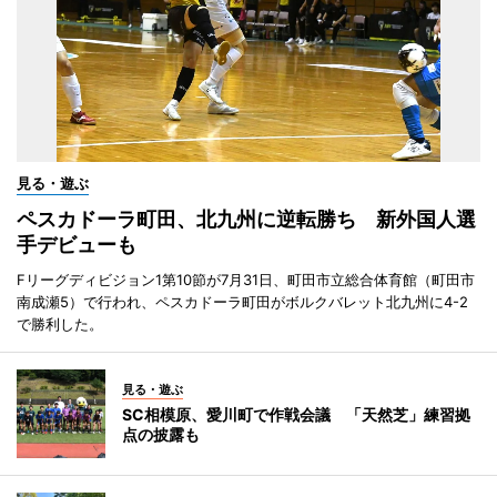
見る・遊ぶ
ペスカドーラ町田、北九州に逆転勝ち 新外国人選
手デビューも
Fリーグディビジョン1第10節が7月31日、町田市立総合体育館（町田市
南成瀬5）で行われ、ペスカドーラ町田がボルクバレット北九州に4-2
で勝利した。
見る・遊ぶ
SC相模原、愛川町で作戦会議 「天然芝」練習拠
点の披露も