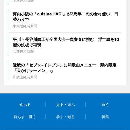
本庄経済新聞
河内小阪の「cuisine HAGI」が2周年 旬の食材使い、日
替わりで
東大阪経済新聞
平川・長谷川鉄工が全国大会一次審査に挑む 浮世絵を10
層の鉄板で再現
弘前経済新聞
近畿の「セブン-イレブン」に和歌山メニュー 県内限定
「天かけラーメン」も
和歌山経済新聞
食べる
見る・遊ぶ
買う
暮らす・働く
学ぶ・知る
特集