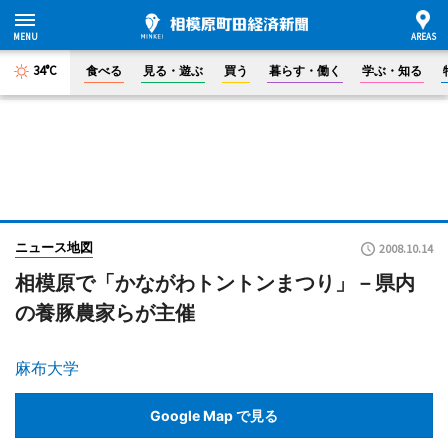
34°C
食べる
見る・遊ぶ
買う
暮らす・働く
学ぶ・知る
ニュース地図
2008.10.14
相模原で「かながわトントンまつり」－県内
の養豚農家らが主催
麻布大学
Google Map で見る