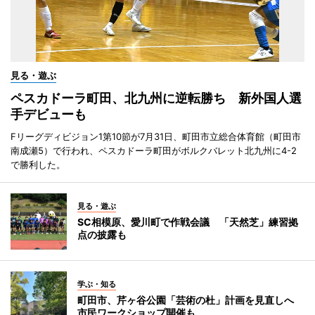
見る・遊ぶ
ペスカドーラ町田、北九州に逆転勝ち 新外国人選
手デビューも
Fリーグディビジョン1第10節が7月31日、町田市立総合体育館（町田市
南成瀬5）で行われ、ペスカドーラ町田がボルクバレット北九州に4-2
で勝利した。
見る・遊ぶ
SC相模原、愛川町で作戦会議 「天然芝」練習拠
点の披露も
学ぶ・知る
町田市、芹ヶ谷公園「芸術の杜」計画を見直しへ
市民ワークショップ開催も