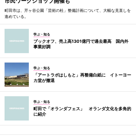
市民ワークショップ開催も
町田市は、芹ヶ谷公園「芸術の杜」整備計画について、大幅な見直しを
進めている。
学ぶ・知る
ブックオフ、売上高1301億円で過去最高 国内外
事業好調
学ぶ・知る
「アートラボはしもと」再整備白紙に イトーヨー
カ堂が撤退
学ぶ・知る
町田で「オランダフェス」 オランダ文化を多角的
に紹介