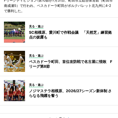
Fリーグディビジョン1第10節が7月31日、町田市立総合体育館（町田市
南成瀬5）で行われ、ペスカドーラ町田がボルクバレット北九州に4-2
で勝利した。
見る・遊ぶ
SC相模原、愛川町で作戦会議 「天然芝」練習拠
点の披露も
見る・遊ぶ
ペスカドーラ町田、首位攻防戦で名古屋に惜敗 F
リーグ第8節
見る・遊ぶ
ノジマステラ相模原、2026/27シーズン新体制 さ
らなる飛躍を誓う