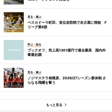
見る・遊ぶ
ペスカドーラ町田、首位攻防戦で名古屋に惜敗 F
リーグ第8節
学ぶ・知る
ブックオフ、売上高1301億円で過去最高 国内外
事業好調
見る・遊ぶ
ノジマステラ相模原、2026/27シーズン新体制 さ
らなる飛躍を誓う
もっと見る