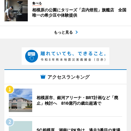
食べる
相模原の公園にタリーズ「店内焙煎」旗艦店 全国
唯一の希少豆や体験提供
もっと見る
アクセスランキング
相模原市、銀河アリーナ・BRT計画など「廃
止」検討へ 816億円の歳出超過で
SC相模原、湘南にPK負け 過去3番目の来場